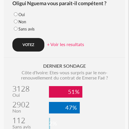
Oligui Nguema vous parait-il compétent ?
Oui
Non
Sans avis
+ Voir les resultats
DERNIER SONDAGE
Côte d'Ivoire: Etes-vous surpris par le non-
renouvellement du contrat de Emerse Faé ?
3128
51%
Oui
2902
47%
Non
112
2%
Sans avis