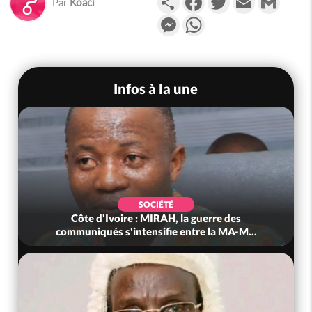
Par
Koaci
Messenger
WhatsApp
Infos à la une
POLITIQUE
Côte d'Ivoire : Après le pari réussi du 66e
.
anniversaire, Adama Bictogo : «...