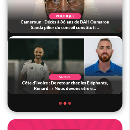
POLITIQUE
ou
Bénin : L'ancien président Patrice Talon élu à la
tête du Sénat
POLITIQUE
,
Ghana : Kenneth Adjei nommé ministre de la
Défense, Zanetor A-Rawlings à l...