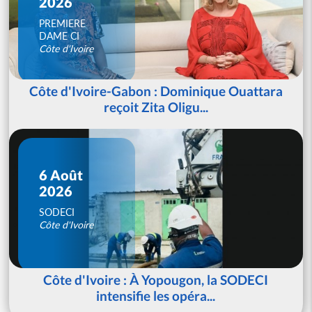
2026
PREMIERE
DAME CI
Côte d'Ivoire
Côte d'Ivoire-Gabon : Dominique Ouattara
reçoit Zita Oligu...
6 Août
2026
SODECI
Côte d'Ivoire
Côte d'Ivoire : À Yopougon, la SODECI
intensifie les opéra...