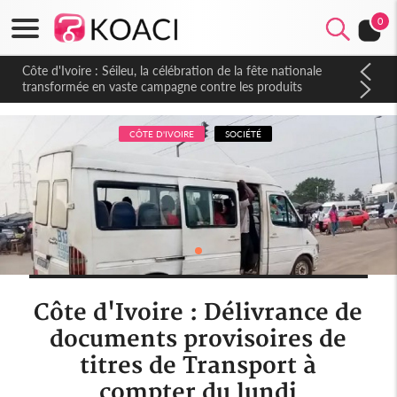
0
Côte d'Ivoire : Séileu, la célébration de la fête nationale
transformée en vaste campagne contre les produits
dépigmentants dangereux
CÔTE D'IVOIRE
SOCIÉTÉ
Côte d'Ivoire : Délivrance de
documents provisoires de
titres de Transport à
compter du lundi