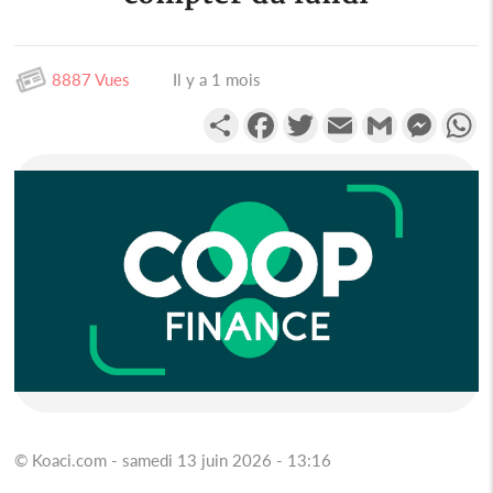
8887 Vues
Il y a 1 mois
Partager
Facebook
Twitter
Email
Gmail
Messen
W
© Koaci.com - samedi 13 juin 2026 - 13:16