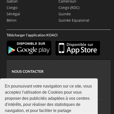
Gabon
Cameroun
Congo
Congo (RDC)
Sénégal
Guinée
Bénin
Guinée Equatorial
Télécharger l'application KOACI
NOUS CONTACTER
contact@koaci.com
koaci@yahoo.fr
En poursuivant votre navigation sur ce site, vous
+225 07 08 85 52 93
acceptez l'utilisation de Cookies pour vous
proposer des publicités adaptées à vos centres
d'intérêts, pour réaliser des statistiques de
NEWSLETTER
navigation, et pour faciliter le partage