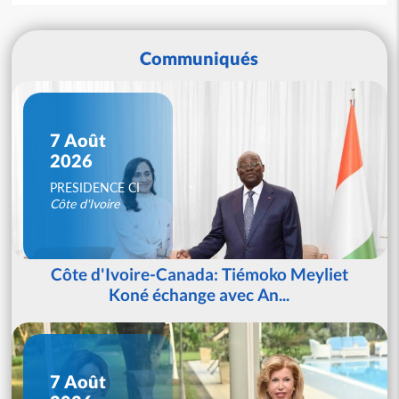
Communiqués
7 Août
2026
PRESIDENCE CI
Côte d'Ivoire
Côte d'Ivoire-Canada: Tiémoko Meyliet
Koné échange avec An...
7 Août