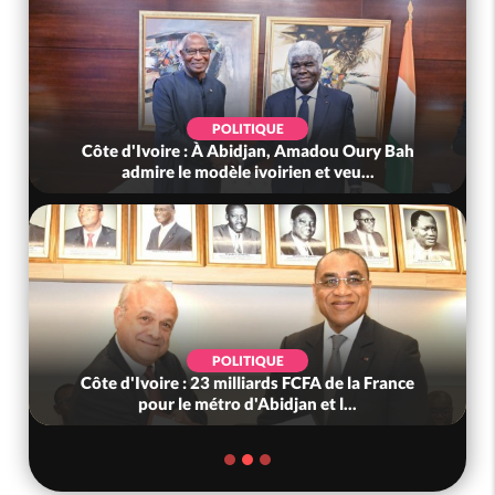
POLITIQUE
POL
e : À Abidjan, Amadou Oury Bah
Côte d'Ivoire : Viole
le modèle ivoirien et veu...
(Mé) ayant fa
POLITIQUE
SO
 : 23 milliards FCFA de la France
Côte d'Ivoire : « On
le métro d'Abidjan et l...
nous », crient