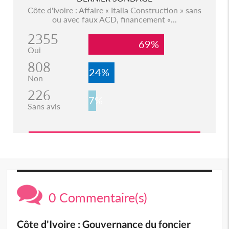
Côte d'Ivoire : Affaire « Italia Construction » sans
ou avec faux ACD, financement «...
2355
69%
Oui
808
24%
Non
226
7%
Sans avis
0 Commentaire(s)
Côte d'Ivoire : Gouvernance du foncier