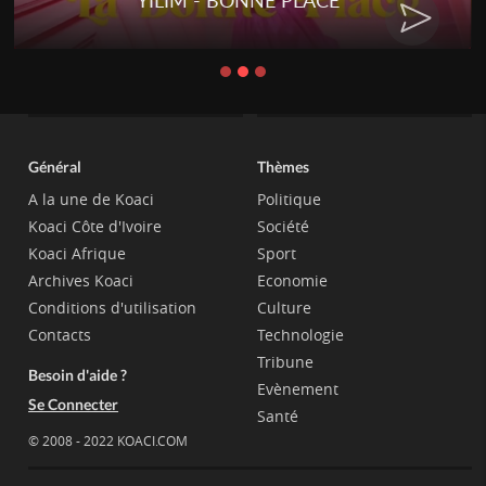
PLACE
RENARD BARAKISSA - 
CHAT
Général
Thèmes
A la une de Koaci
Politique
Koaci Côte d'Ivoire
Société
Koaci Afrique
Sport
Archives Koaci
Economie
Conditions d'utilisation
Culture
Contacts
Technologie
Tribune
Besoin d'aide ?
Evènement
Se Connecter
Santé
© 2008 - 2022 KOACI.COM