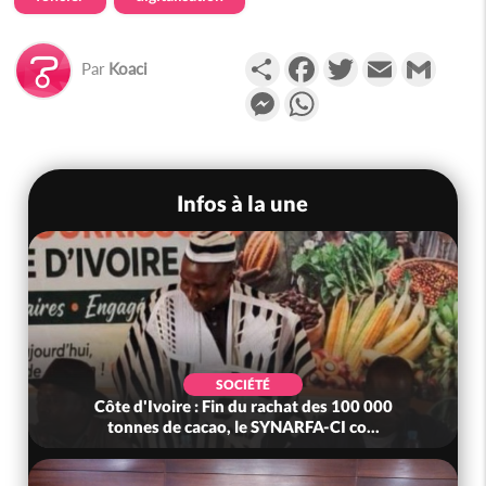
Partager
Facebook
Twitter
Email
Gmail
Par
Koaci
Messenger
WhatsApp
Infos à la une
SOCIÉTÉ
SO
re : Fin du rachat des 100 000
Côte d'Ivoire : MIRAH
 cacao, le SYNARFA-CI co...
mutuelle, le 