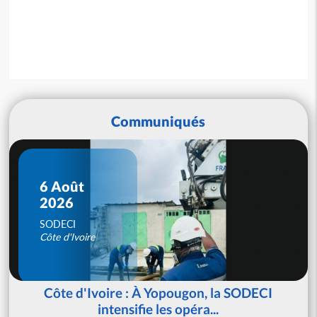
Communiqués
6 Août
2026
SODECI
Côte d'Ivoire
Côte d'Ivoire : À Yopougon, la SODECI
intensifie les opéra...