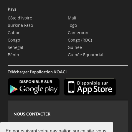
Pays
Côte d'Ivoire
Mali
Burkina Faso
Togo
Gabon
Cameroun
Congo
Congo (RDC)
Sénégal
Guinée
Bénin
Guinée Equatorial
Télécharger l'application KOACI
NOUS CONTACTER
contact@koaci.com
En poursuivant votre navigation sur ce site, vous