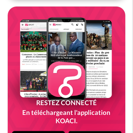
RESTEZ CONNECTÉ
En téléchargeant l'application
KOACI.