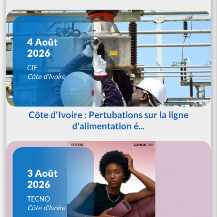
4 Août
2026
CIE
Côte d'Ivoire
Côte d'Ivoire : Pertubations sur la ligne
d'alimentation é...
3 Août
2026
TECNO
Côte d'Ivoire