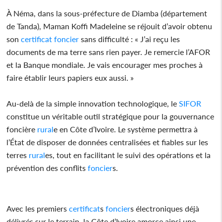
À Néma, dans la sous-préfecture de Diamba (département
de Tanda), Maman Koffi Madeleine se réjouit d’avoir obtenu
son
certificat
foncier
sans difficulté : « J’ai reçu les
documents de ma terre sans rien payer. Je remercie l’AFOR
et la Banque mondiale. Je vais encourager mes proches à
faire établir leurs papiers eux aussi. »
Au-delà de la simple innovation technologique, le
SIFOR
constitue un véritable outil stratégique pour la gouvernance
foncière
rural
e en Côte d’Ivoire. Le système permettra à
l’État de disposer de données centralisées et fiables sur les
terres
rural
es, tout en facilitant le suivi des opérations et la
prévention des conflits
foncier
s.
Avec les premiers
certificat
s
foncier
s électroniques déjà
délivrés sur le terrain, la Côte d’Ivoire amorce ainsi une