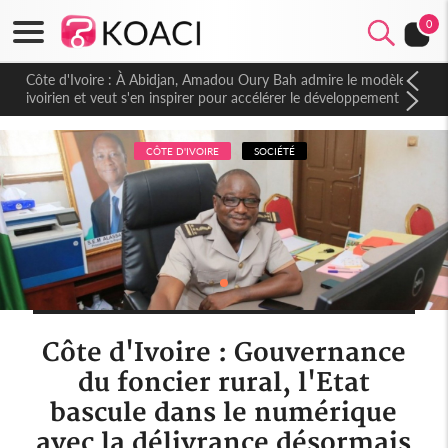
0
Côte d'Ivoire : À Abidjan, Amadou Oury Bah admire le modèle
ivoirien et veut s'en inspirer pour accélérer le développement
de la Guinée
CÔTE D'IVOIRE
SOCIÉTÉ
Côte d'Ivoire : Gouvernance
du foncier rural, l'Etat
bascule dans le numérique
avec la délivrance désormais