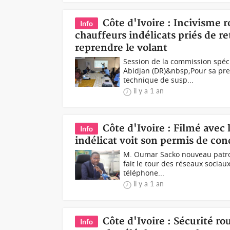
Côte d'Ivoire : Incivisme r
Info
chauffeurs indélicats priés de r
reprendre le volant
Session de la commission spéci
Abidjan (DR)&nbsp;Pour sa pre
technique de susp...
il y a 1 an
Côte d'Ivoire : Filmé avec 
Info
indélicat voit son permis de co
M. Oumar Sacko nouveau patro
fait le tour des réseaux sociau
téléphone...
il y a 1 an
Côte d'Ivoire : Sécurité r
Info