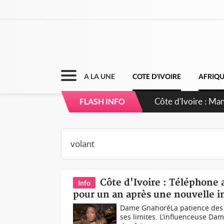
A LA UNE
COTE D'IVOIRE
AFRIQ
Côte d'Ivoire : Sé
FLASH INFO
dépigmentants d
Côte d'Ivoire : Téléphone
Info
pour un an après une nouvelle i
Dame GnahoréLa patience des au
ses limites. L’influenceuse Dam