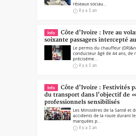
réseaux sociau...
il y a 1 an
Côte d'Ivoire : Ivre au vo
Info
soixante passagers intercepté au
Le permis du chauffeur (DR)&n
conducteur âgé de 44 ans, de na
préciséme...
il y a 1 an
Côte d'Ivoire : Festivités
Info
du transport dans l'objectif de 
professionnels sensibilisés
Les Ministères de la Santé et d
accidents de la route durant le
marquées p...
il y a 1 an