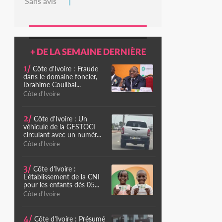
Sans avis
+ DE LA SEMAINE DERNIÈRE
1/
Côte d'Ivoire : Fraude
dans le domaine foncier,
Ibrahime Coulibal...
Côte d'Ivoire
2/
Côte d'Ivoire : Un
véhicule de la GESTOCI
circulant avec un numér...
Côte d'Ivoire
3/
Côte d'Ivoire :
L'établissement de la CNI
pour les enfants dès 05...
Côte d'Ivoire
4/
Côte d'Ivoire : Présumé