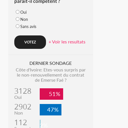
parait-il compétent ?
Oui
Non
Sans avis
+ Voir les resultats
DERNIER SONDAGE
Côte d'Ivoire: Etes-vous surpris par
le non-renouvellement du contrat
de Emerse Faé ?
3128
51%
Oui
2902
47%
Non
112
2%