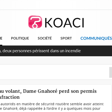
COMMUNIQUÉS
UE
POLITIQUE
SOCIÉTÉ
SPORT
ileu, la célébration de la fête nationale transformée en vaste
angereux
 au volant, Dame Gnahoré perd son permis
nfraction
torités en matière de sécurité routière semble avoir atteint
e Gnahoré, déjà rappelée à l’ordre il y a quelques mois pour