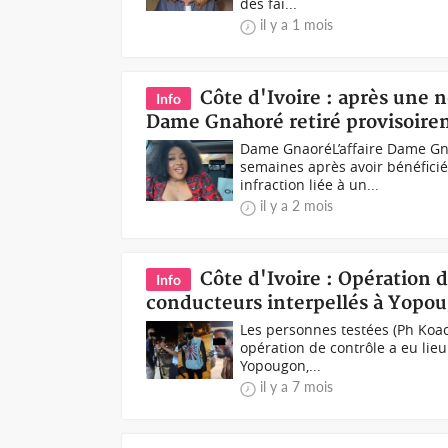
des fai...
il y a 1 mois
Côte d'Ivoire : après une 
Info
Dame Gnahoré retiré provisoir
Dame GnaoréL’affaire Dame Gn
semaines après avoir bénéficié 
infraction liée à un...
il y a 2 mois
Côte d'Ivoire : Opération d
Info
conducteurs interpellés à Yopo
Les personnes testées (Ph Koaci
opération de contrôle a eu li
Yopougon,...
il y a 7 mois