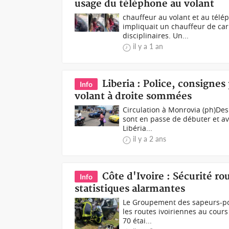
usage du téléphone au volant
chauffeur au volant et au tél
impliquait un chauffeur de ca
disciplinaires. Un...
il y a 1 an
Liberia : Police, consignes
Info
volant à droite sommées
Circulation à Monrovia (ph)Des 
sont en passe de débuter et av
Libéria...
il y a 2 ans
Côte d'Ivoire : Sécurité ro
Info
statistiques alarmantes
Le Groupement des sapeurs-pom
les routes ivoiriennes au cours
70 étai...