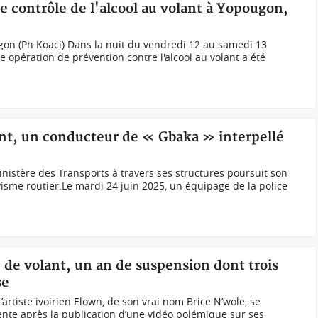
de contrôle de l'alcool au volant à Yopougon,
gon (Ph Koaci) Dans la nuit du vendredi 12 au samedi 13
opération de prévention contre l'alcool au volant a été
lant, un conducteur de « Gbaka » interpellé
istère des Transports à travers ses structures poursuit son
ivisme routier.Le mardi 24 juin 2025, un équipage de la police
é de volant, un an de suspension dont trois
se
 L’artiste ivoirien Elown, de son vrai nom Brice N’wole, se
nte après la publication d’une vidéo polémique sur ses