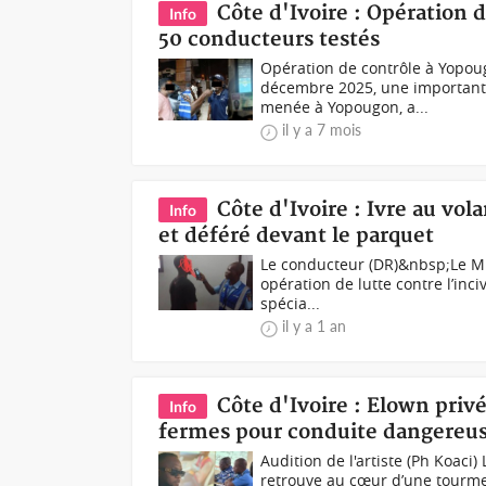
Côte d'Ivoire : Opération 
Info
50 conducteurs testés
Opération de contrôle à Yopou
décembre 2025, une importante 
menée à Yopougon, a...
il y a 7 mois
Côte d'Ivoire : Ivre au vo
Info
et déféré devant le parquet
Le conducteur (DR)&nbsp;Le Min
opération de lutte contre l’inc
spécia...
il y a 1 an
Côte d'Ivoire : Elown priv
Info
fermes pour conduite dangereu
Audition de l'artiste (Ph Koaci)
retrouve au cœur d’une tourme