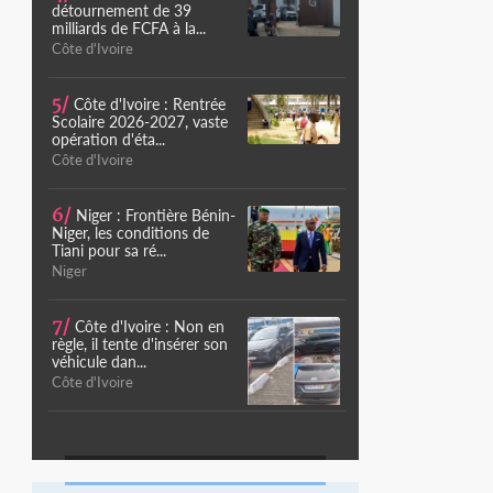
détournement de 39
milliards de FCFA à la...
Côte d'Ivoire
5/
Côte d'Ivoire : Rentrée
Scolaire 2026-2027, vaste
opération d'éta...
Côte d'Ivoire
6/
Niger : Frontière Bénin-
Niger, les conditions de
Tiani pour sa ré...
Niger
7/
Côte d'Ivoire : Non en
règle, il tente d'insérer son
véhicule dan...
Côte d'Ivoire