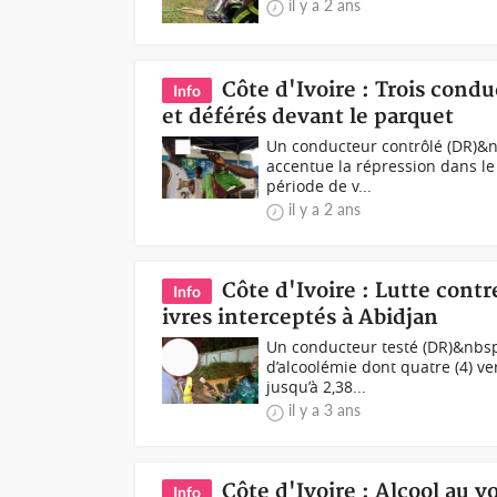
il y a 2 ans
Côte d'Ivoire : Trois condu
Info
et déférés devant le parquet
Un conducteur contrôlé (DR)&nb
accentue la répression dans le 
période de v...
il y a 2 ans
Côte d'Ivoire : Lutte contr
Info
ivres interceptés à Abidjan
Un conducteur testé (DR)&nbsp;
d’alcoolémie dont quatre (4) v
jusqu’à 2,38...
il y a 3 ans
Côte d'Ivoire : Alcool au vo
Info