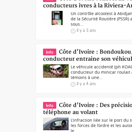
conducteurs ivres à la Riviera-A
Un contrôle alcootest à Abidja
de la Sécurité Routière (PSSR) 
sous...
il y a 3 ans
Côte d'Ivoire : Bondoukou,
Info
conducteur entraine son véhicule
Le véhicule accidenté (ph KOAC
conducteur du minicar roulait 
témoins à une...
il y a 4 ans
Côte d'Ivoire : Des précisio
Info
téléphone au volant
L’infraction liée sur le port d
les forces de l’ordre et les au
le...