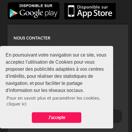
NOUS CONTACTER
contact@koaci.com
koaci@yahoo.fr
En poursuivant votre navigation sur ce site, vous
+225 07 08 85 52 93
acceptez l'utilisation de Cookies pour vous
proposer des publicités adaptées à vos centres
d'intérêts, pour réaliser des statistiques de
NEWSLETTER
navigation, et pour faciliter le partage
Restez connecté via notre newsletter
d'information sur les réseaux sociaux.
S'abonner
Pour en savoir plus et paramétrer les cookies,
Se désabonner
cliquer ici
J'accepte