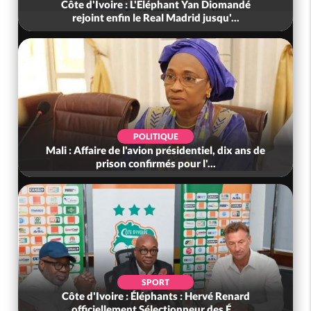
ndé
Côte d'Ivoire : PDCI, « affaire paiement des 10
ans d'arriérés » de Thiam a...
POLITIQUE
ans de
Côte d'Ivoire : Indépendance 2026, le discours
très attendu du PR Alassane...
SPORT
ard
Côte d'Ivoire : Election FIF, le frère de feu Sidy
Diallo se lance dans la...