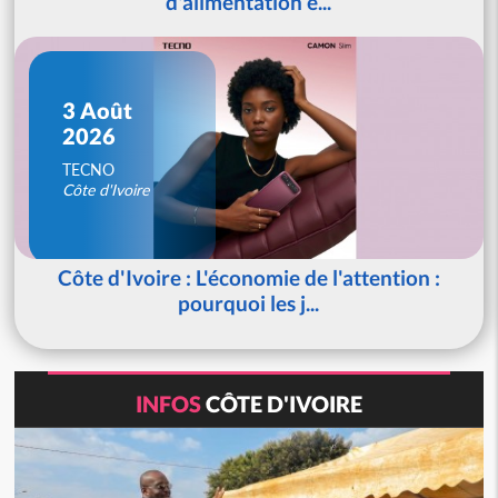
d'alimentation é...
3 Août
2026
TECNO
Côte d'Ivoire
Côte d'Ivoire : L'économie de l'attention :
pourquoi les j...
INFOS
CÔTE D'IVOIRE