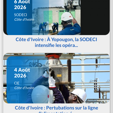
6 Août
2026
SODECI
Côte d'Ivoire
Côte d'Ivoire : À Yopougon, la SODECI
intensifie les opéra...
4 Août
2026
CIE
Côte d'Ivoire
Côte d'Ivoire : Pertubations sur la ligne