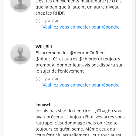
C'est les enlevements maintenant? Je crois
que la panique à atteint un autre niveau
chez les RHDP.
il y a 7 ans
Veuillez vous connecter pour répondre
Will_Bill
Bizarrement, les @moutonOuRien,
@plouc101 et autres @chiotJordi toujours
prompt à donner leur avis ont disparu sur
le sujet de l'enlèvement
il y a 7 ans
Veuillez vous connecter pour répondre
kouasci
je sais pas si je doit en rire...., Gbagbo vous
avait prévenu.... Aujourd'hui, vos actes vous
rattrape. c'est dommage mais on récolte
toujours ce qu'on sème. Même ceux qui
vous font çà actuellement, leur tour aussi