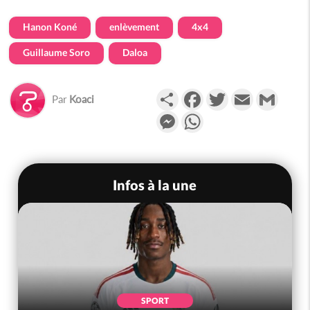
Hanon Koné
enlèvement
4x4
Guillaume Soro
Daloa
Partager
Facebook
Twitter
Email
Gmail
Par
Koaci
Messenger
WhatsApp
Infos à la une
POLITIQUE