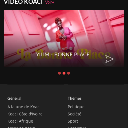
VIDEO KOACI
Voir+
RAP IVOIRE
RENARD BARAKISSA - DOS DE
CHAT
Général
Thèmes
A la une de Koaci
Politique
Koaci Côte d'Ivoire
Société
Koaci Afrique
Sport