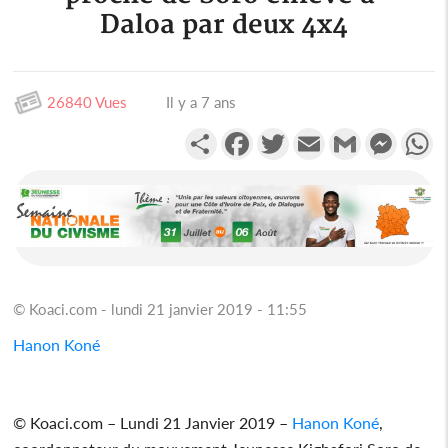
Daloa par deux 4x4
26840 Vues
Il y a 7 ans
Partager
Facebook
Twitter
Email
Gmail
Messen
W
© Koaci.com - lundi 21 janvier 2019 - 11:55
Hanon Koné
© Koaci.com – Lundi 21 Janvier 2019 –
Hanon Koné
,