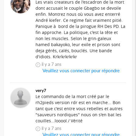
Les vrais createurs de l'escadron de la mort
dont accusait le couple Gbagbo se devoile
enfin. Montrez nous où vous avez enterré
André kiefer. Ce regime fait vraiment pitié.
Panique à bord de la pirogue RH Des PD. La
fin approche. La politique, c'est la tête et
non les muscles. Selon le grin-galeux
hamed bakayoko, leur exile et prison sont
deja gérés, calés, bouclés. Une bande
d'idiots. Krkrkrkrkrkr
il y a 7 ans
Veuillez vous connecter pour répondre
very7
Le commando de la mort créé par le
rh2pieds version rdr est en marche... Bon
tant que c'est entre vous rebelles et autres
"sauveurs nordiques" nous on s'en bat les
couilles...looool./ Vérité
il y a 7 ans
Veuillez vous connecter pour répondre