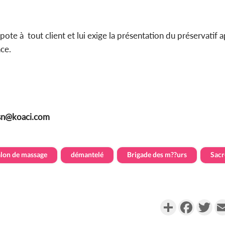
pote à tout client et lui exige la présentation du préservatif 
nce.
sn@koaci.com
alon de massage
démantelé
Brigade des m??urs
Sacr
Partager
Faceboo
Twi