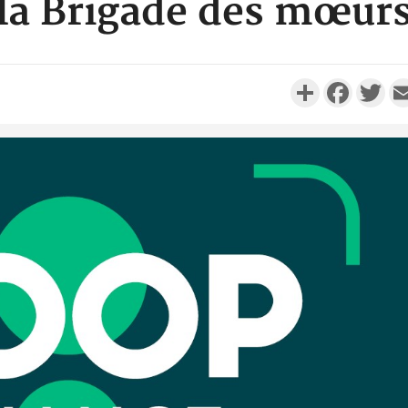
la Brigade des mœur
Partager
Faceboo
Twi
Côte 
anni
l'Indépend
Dé
Côte d'I
promet des
les dégu