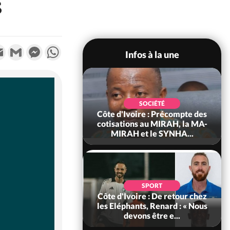
s
k
tter
Email
Gmail
Messenger
WhatsApp
Infos à la une
POLITIQUE
d'Ivoire : 66e
SOCIÉTÉ
versaire de
Côte d'Ivoire : Précompte des
ance, les Forces de
cotisations au MIRAH, la MA-
fense e...
MIRAH et le SYNHA...
SOCIÉTÉ
SPORT
voire : Ouattara
Côte d'Ivoire : De retour chez
 sanctions contre
les Eléphants, Renard : « Nous
erpissements i...
devons être e...