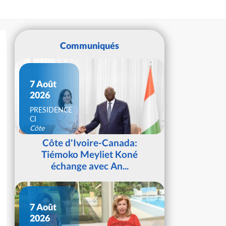
Communiqués
7 Août
2026
PRESIDENCE
CI
Côte
d'Ivoire
Côte d'Ivoire-Canada:
Tiémoko Meyliet Koné
échange avec An...
7 Août
2026