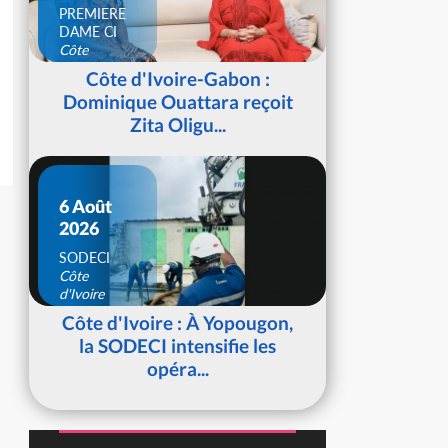
PREMIERE
DAME CI
Côte
d'Ivoire
Côte d'Ivoire-Gabon :
Dominique Ouattara reçoit
Zita Oligu...
6 Août
2026
SODECI
Côte
d'Ivoire
Côte d'Ivoire : À Yopougon,
la SODECI intensifie les
opéra...