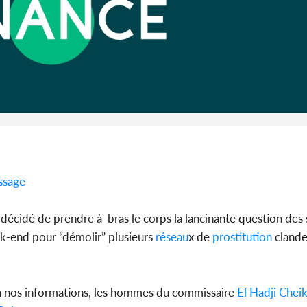
Cameroun :
BAH Ouma
du conse
ssage
 a décidé de prendre à bras le corps la lancinante question des
ek-end pour “démolir” plusieurs
réseau
x de
prostitution
clande
on nos informations, les hommes du commissaire
El Hadji Che