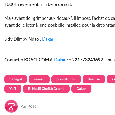
1000F reviennent à la belle de nuit.
Mais avant de “grimper aux rideaux”, il impose l’achat de ca
avant de le jeter à une poubelle installée pour la circonsta
Sidy Djimby Ndao ,
Dakar
Contacter KOACI.COM à
Dakar
: + 221773243692 – ou 
Sénégal
réseau
prostitution
déguisé
s
Yoff
El Hadji Cheikh Dramé
Dakar
Par
Koaci