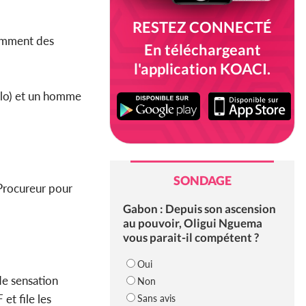
RESTEZ CONNECTÉ
amment des
En téléchargeant
l'application KOACI.
allo) et un homme
SONDAGE
 Procureur pour
Gabon : Depuis son ascension
au pouvoir, Oligui Nguema
vous parait-il compétent ?
Oui
de sensation
Non
et file les
Sans avis