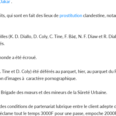
Dakar
.
s, qui sont en fait des lieux de
prostitution
clandestine, not
les (K. D. Diallo, D. Coly, C. Tine, F. Bà¢, N. F. Diaw et R. Di
és.
monde a été écroué.
C. Tine et D. Coly) été déférés au parquet, hier, au parquet du
sion d'images à caractère pornographique.
la Brigade des mœurs et des mineurs de la Sûreté Urbaine.
es conditions de partenariat lubrique entre le client adepte 
er réclame tout le temps 3000F pour une passe, empoche 2000F 