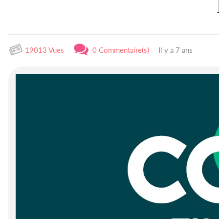
19013 Vues
0 Commentaire(s)
Il y a 7 ans