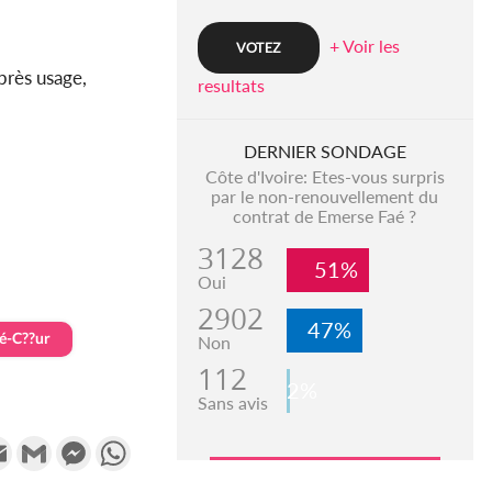
+ Voir les
après usage,
resultats
DERNIER SONDAGE
Côte d'Ivoire: Etes-vous surpris
par le non-renouvellement du
contrat de Emerse Faé ?
3128
51%
Oui
2902
47%
é-C??ur
Non
112
2%
Sans avis
k
tter
Email
Gmail
Messenger
WhatsApp