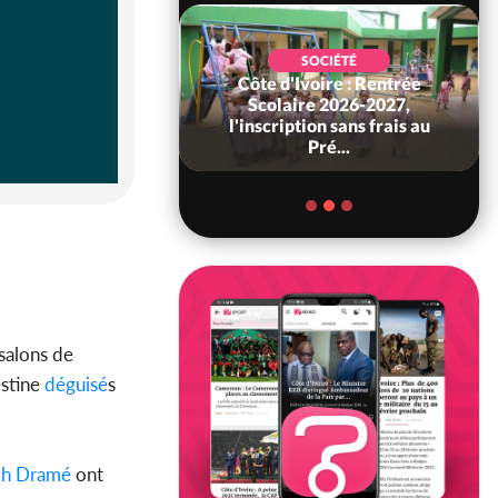
SOCIÉTÉ
Côte d'Ivoire : Rentrée
POLITIQUE
 Décès à 86 ans de
Scolaire 2026-2027,
rou Sanda pilier
l'inscription sans frais au
il constituti...
Pré...
 salons de
stine
déguisé
s
ikh Dramé
ont