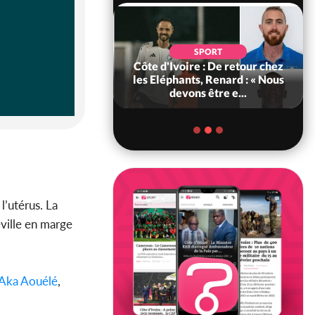
POLITIQUE
d'Ivoire : 66e
SPORT
versaire de
Côte d'Ivoire : De retour chez
ance, les Forces de
les Eléphants, Renard : « Nous
fense e...
devons être e...
l’utérus. La
ville en marge
Aka Aouélé
,