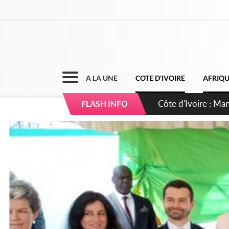
A LA UNE
COTE D'IVOIRE
AFRIQ
Côte d'Ivoire : Séi
FLASH INFO
dépigmentants da