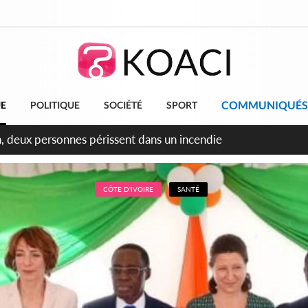
COMMUNIQUÉS
UE
POLITIQUE
SOCIÉTÉ
SPORT
leu, la célébration de la fête nationale transformée en vaste 
ngereux
CÔTE D'IVOIRE
SANTÉ