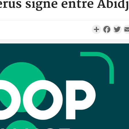
térus signé entre Abidj
Partager
Faceboo
Twi
Côte d'I
personnes 
Côte d'Ivo
son coll
million