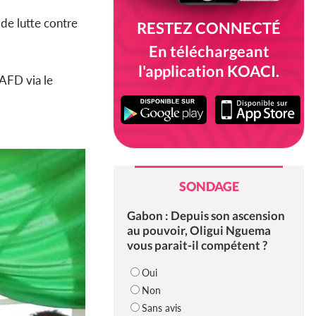
de lutte contre
RESTEZ CONNECTÉ
En téléchargeant
l'application KOACI.
'AFD via le
SONDAGE
Gabon : Depuis son ascension
au pouvoir, Oligui Nguema
vous parait-il compétent ?
Oui
Non
Sans avis