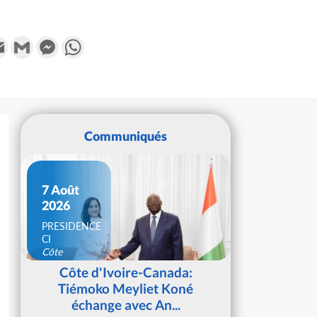
k
tter
Email
Gmail
Messenger
WhatsApp
Communiqués
7 Août
2026
PRESIDENCE
CI
Côte
d'Ivoire
Côte d'Ivoire-Canada:
Tiémoko Meyliet Koné
échange avec An...