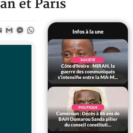
an et Paris
k
tter
Email
Gmail
Messenger
WhatsApp
Infos à la une
SOCIÉTÉ
SOCIÉTÉ
voire : Man, deux
Côte d'Ivoire : MIRAH, la
périssent dans un
guerre des communiqués
incendie
s'intensifie entre la MA-M...
SOCIÉTÉ
POLITIQUE
ire : Daloa, il tue
Cameroun : Décès à 86 ans de
ègue et cache 38
BAH Oumarou Sanda pilier
s dans une fo...
du conseil constituti...