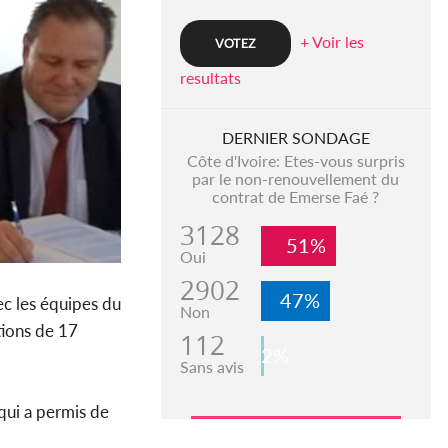
+ Voir les
resultats
DERNIER SONDAGE
Côte d'Ivoire: Etes-vous surpris
par le non-renouvellement du
contrat de Emerse Faé ?
3128
51%
Oui
2902
47%
ec les équipes du
Non
tions de 17
112
2%
Sans avis
qui a permis de