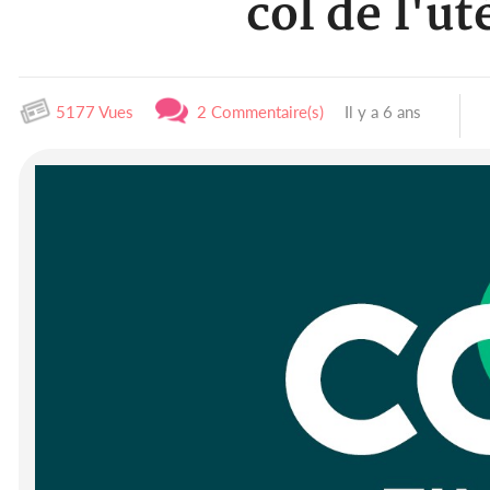
col de l'u
5177 Vues
2 Commentaire(s)
Il y a 6 ans