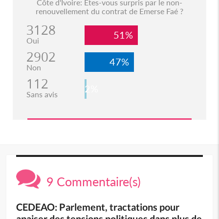
Côte d'Ivoire: Etes-vous surpris par le non-
renouvellement du contrat de Emerse Faé ?
3128
51%
Oui
2902
47%
Non
112
2%
Sans avis
9 Commentaire(s)
CEDEAO: Parlement, tractations pour
apaiser des tensions politiques dans plus de