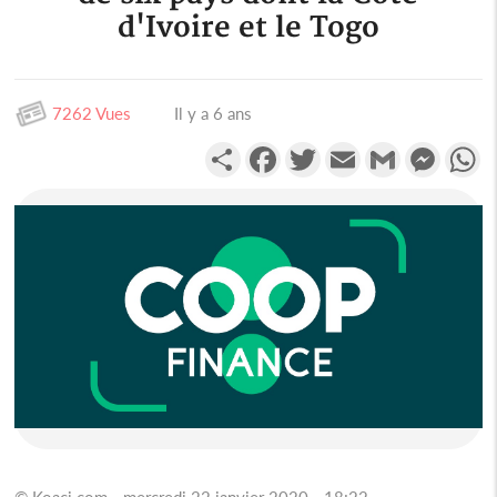
d'Ivoire et le Togo
7262 Vues
Il y a 6 ans
Partager
Facebook
Twitter
Email
Gmail
Messen
W
© Koaci.com - mercredi 22 janvier 2020 - 18:22