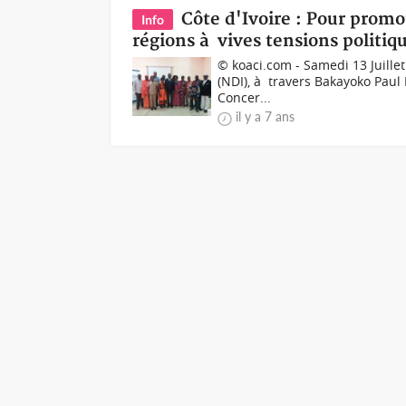
Côte d'Ivoire : Pour promou
Info
régions à vives tensions politiq
© koaci.com - Samedi 13 Juillet
(NDI), à travers Bakayoko Paul
Concer...
il y a 7 ans