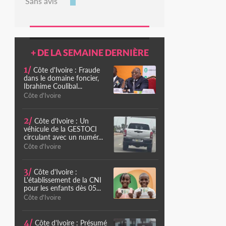
Sans avis
+ DE LA SEMAINE DERNIÈRE
1/
Côte d'Ivoire : Fraude
dans le domaine foncier,
Ibrahime Coulibal...
Côte d'Ivoire
2/
Côte d'Ivoire : Un
véhicule de la GESTOCI
circulant avec un numér...
Côte d'Ivoire
3/
Côte d'Ivoire :
L'établissement de la CNI
pour les enfants dès 05...
Côte d'Ivoire
4/
Côte d'Ivoire : Présumé