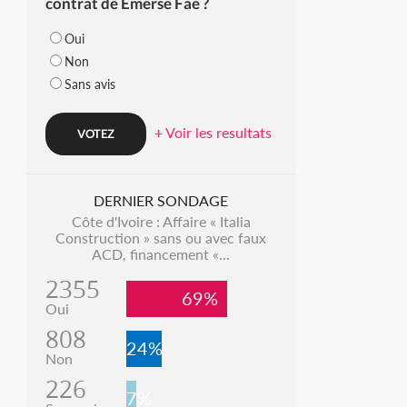
contrat de Emerse Faé ?
Oui
Non
Sans avis
+ Voir les resultats
DERNIER SONDAGE
Côte d'Ivoire : Affaire « Italia
Construction » sans ou avec faux
ACD, financement «...
2355
69%
Oui
808
24%
Non
226
7%