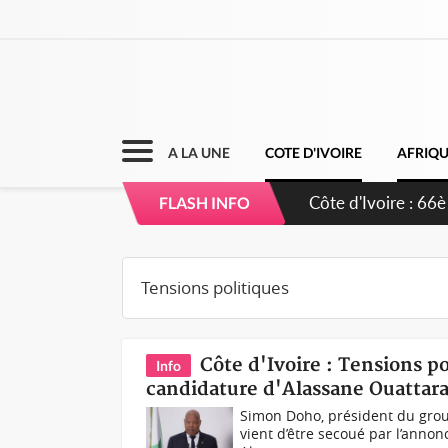
A LA UNE
COTE D'IVOIRE
AFRIQ
Côte d'Ivoire : 66è
FLASH INFO
grands investissem
Côte d'Ivoire : Tensions p
Info
candidature d'Alassane Ouattar
Simon Doho, président du group
vient d’être secoué par l’annon