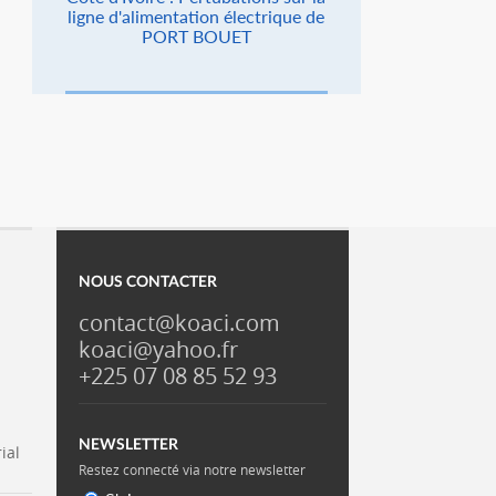
ligne d'alimentation électrique de
PORT BOUET
NOUS CONTACTER
contact@koaci.com
koaci@yahoo.fr
+225 07 08 85 52 93
NEWSLETTER
ial
Restez connecté via notre newsletter