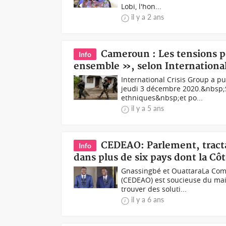
Lobi, l'hon...
il y a 2 ans
Cameroun : Les tensions p
Info
ensemble », selon International
International Crisis Group a p
jeudi 3 décembre 2020.&nbsp;Se
ethniques&nbsp;et po...
il y a 5 ans
CEDEAO: Parlement, tracta
Info
dans plus de six pays dont la Côt
Gnassingbé et OuattaraLa Com
(CEDEAO) est soucieuse du mai
trouver des soluti...
il y a 6 ans