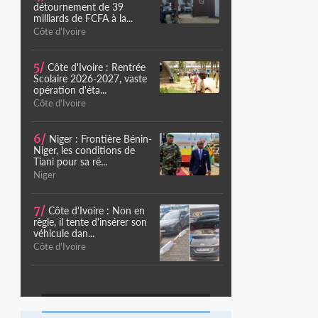
détournement de 39
milliards de FCFA à la...
Côte d'Ivoire
5/
Côte d'Ivoire : Rentrée
Scolaire 2026-2027, vaste
opération d'éta...
Côte d'Ivoire
6/
Niger : Frontière Bénin-
Niger, les conditions de
Tiani pour sa ré...
Niger
7/
Côte d'Ivoire : Non en
règle, il tente d'insérer son
véhicule dan...
Côte d'Ivoire