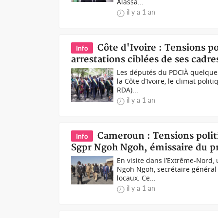
Alassa...
il y a 1 an
Côte d'Ivoire : Tensions po
Info
arrestations ciblées de ses cadre
Les députés du PDCIÀ quelques
la Côte d’Ivoire, le climat poli
RDA)...
il y a 1 an
Cameroun : Tensions politi
Info
Sgpr Ngoh Ngoh, émissaire du p
En visite dans l’Extrême-Nord,
Ngoh Ngoh, secrétaire général 
locaux. Ce...
il y a 1 an