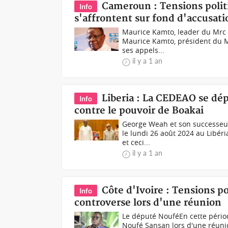
Cameroun : Tensions polit
Info
s'affrontent sur fond d'accusati
Maurice Kamto, leader du Mrc (
Maurice Kamto, président du 
ses appels...
il y a 1 an
Liberia : La CEDEAO se dé
Info
contre le pouvoir de Boakai
George Weah et son successeur
le lundi 26 août 2024 au Libéri
et ceci...
il y a 1 an
Côte d'Ivoire : Tensions p
Info
controverse lors d'une réunion
Le député NouféEn cette périod
Noufé Sansan lors d'une réunio