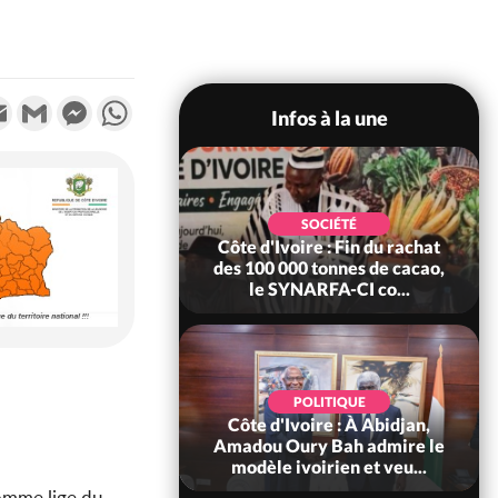
k
tter
Email
Gmail
Messenger
WhatsApp
Infos à la une
POLITIQUE
SOCIÉTÉ
re : Fête nationale,
Côte d'Ivoire : Fin du rachat
Ouattara accorde
des 100 000 tonnes de cacao,
âce à 4 661...
le SYNARFA-CI co...
POLITIQUE
d'Ivoire : 66è
POLITIQUE
versaire de
Côte d'Ivoire : À Abidjan,
ndance, Alassane
Amadou Oury Bah admire le
ara prome...
modèle ivoirien et veu...
homme lige du