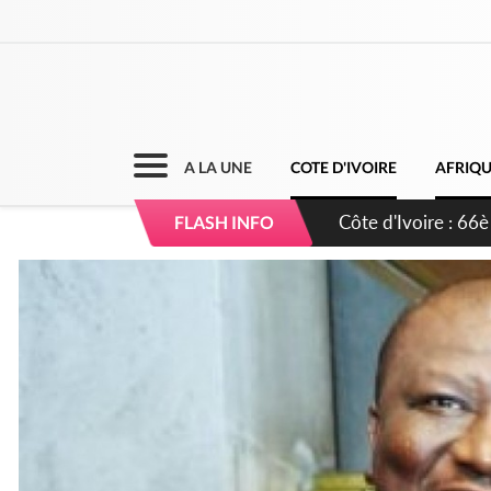
A LA UNE
COTE D'IVOIRE
AFRIQ
Côte d'Ivoire : À A
FLASH INFO
développement de