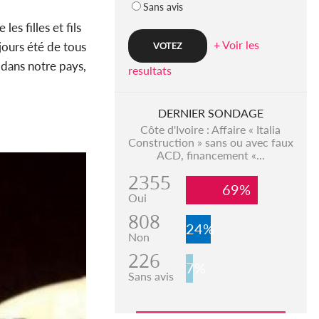
Sans avis
es filles et fils
+ Voir les
ours été de tous
 dans notre pays,
resultats
DERNIER SONDAGE
Côte d'Ivoire : Affaire « Italia
Construction » sans ou avec faux
ACD, financement «...
2355
69%
Oui
808
24%
Non
226
7%
Sans avis