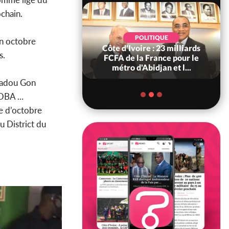
ochain.
POLITIQUE
POLITIQUE
en octobre
re : Décrispation ?
Côte d'Ivoire : 23 milliards
s.
ou Traoré ex
FCFA de la France pour le
 de Soro a recou...
métro d'Abidjan et l...
Amadou Gon
BA ...
e d’octobre
u District du