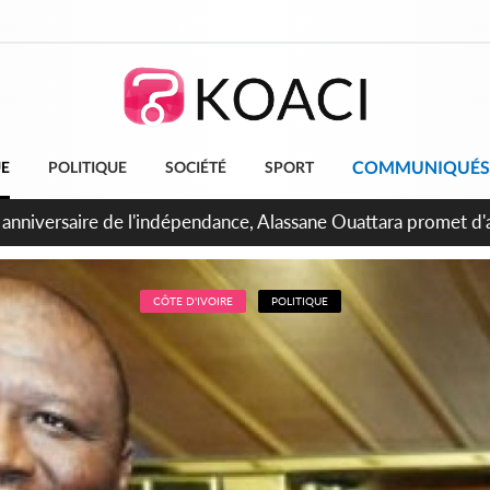
COMMUNIQUÉS
UE
POLITIQUE
SOCIÉTÉ
SPORT
bidjan, Amadou Oury Bah admire le modèle ivoirien et veut s'e
 la Guinée
CÔTE D'IVOIRE
POLITIQUE