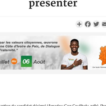
présenter
Partager
Faceboo
Twi
Côte d'Ivoi
Alassane 
la gr
Côte 
anni
l'indépe
Ouatt
partion du candidat désigné (Amadou Gon Coulibaly, ndlr), l'