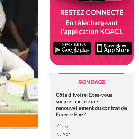
RESTEZ CONNECTÉ
En téléchargeant
l'application KOACI.
SONDAGE
Côte d'Ivoire: Etes-vous
surpris par le non-
renouvellement du contrat de
Emerse Faé ?
Oui
Non