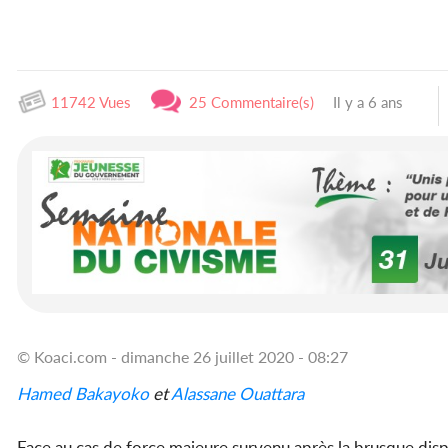
11742 Vues
25 Commentaire(s)
Il y a 6 ans
© Koaci.com - dimanche 26 juillet 2020 - 08:27
Hamed Bakayoko
et
Alassane Ouattara
Face au cas de force majeure survenu après la brusque dis