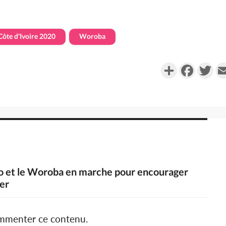
Côte d'Ivoire 2020
Woroba
Partager
Faceboo
Twi
o et le Woroba en marche pour encourager
er
ommenter ce contenu.