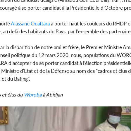
ncouragé à se porter candidat à la Présidentielle d'Octobre pr
horté
Alassane Ouattara
à porter haut les couleurs du RHDP 
Côte d'Ivoi
e, au delà des habitants du Pays, par l'ensemble des partenaire
Mamad
conseiller
ar la disparition de notre ami et frère, le Premier Ministre 
eil politique du 12 mars 2020, nous, populations du WORO
 d’accepter de se porter candidat à l’élection présidentiell
le Ministre d'Etat et de la Défense au nom des "cadres et élus d
et du Bafing".
s et élus du
Woroba
à Abidjan