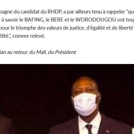
agne du candidat du RHDP, a par ailleurs tenu à rappeler "que l
ns, à savoir le BAFING, le BERE et le WORODOUGOU ont touj
 le triomphe des valeurs de justice, d’égalité et de liberté
élité.", comme relevé.
an au retour, du Mali, du Président