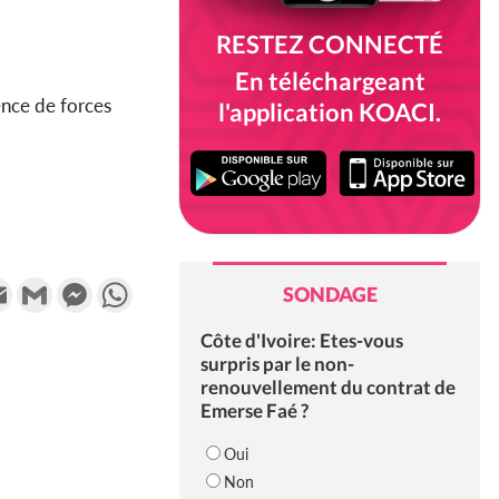
RESTEZ CONNECTÉ
En téléchargeant
ence de forces
l'application KOACI.
k
tter
Email
Gmail
Messenger
WhatsApp
SONDAGE
Côte d'Ivoire: Etes-vous
surpris par le non-
renouvellement du contrat de
Emerse Faé ?
Oui
Non