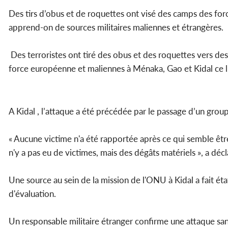
Des tirs d’obus et de roquettes ont visé des camps des for
apprend-on de sources militaires maliennes et étrangères.
Des terroristes ont tiré des obus et des roquettes vers de
force européenne et maliennes à Ménaka, Gao et Kidal ce l
A Kidal , l’attaque a été précédée par le passage d’un gr
« Aucune victime n'a été rapportée après ce qui semble être
n'y a pas eu de victimes, mais des dégâts matériels », a dé
Une source au sein de la mission de l'ONU à Kidal a fait éta
d'évaluation.
Un responsable militaire étranger confirme une attaque san