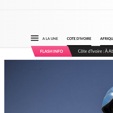
A LA UNE
COTE D'IVOIRE
AFRIQ
Côte d'Ivoire : À A
FLASH INFO
développement de