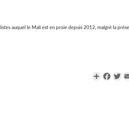
adistes auquel le Mali est en proie depuis 2012, malgré la prés
Partager
Faceboo
Twi