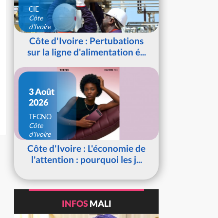
CIE
Côte
d'Ivoire
Côte d'Ivoire : Pertubations
sur la ligne d'alimentation é...
3 Août
2026
TECNO
Côte
d'Ivoire
Côte d'Ivoire : L'économie de
l'attention : pourquoi les j...
INFOS
MALI