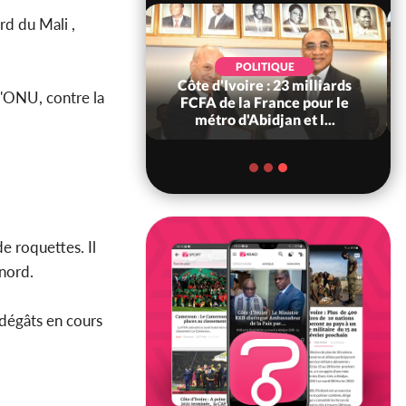
rd du Mali ,
POLITIQUE
SOCIÉTÉ
ire : 23 milliards
Côte d'Ivoire : « On ne veut
l'ONU, contre la
a France pour le
pas mourir chez nous », crient
'Abidjan et l...
des habitants d...
e roquettes. Il
 nord.
 dégâts en cours