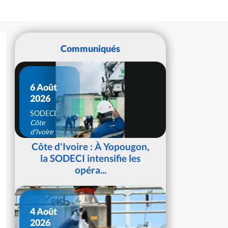
Communiqués
6 Août
2026
SODECI
Côte
d'Ivoire
Côte d'Ivoire : À Yopougon,
la SODECI intensifie les
opéra...
4 Août
2026