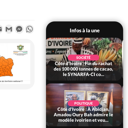
k
tter
Email
Gmail
Messenger
WhatsApp
Infos à la une
SOCIÉTÉ
SOCIÉTÉ
ire : Fin du rachat
Côte d'Ivoire : MIRAH, bras
0 tonnes de cacao,
de fer autour de la mutuelle,
ARFA-CI co...
le SYNHA-CI saisi...
POLITIQUE
POLITIQUE
oire : À Abidjan,
Côte d'Ivoire : Violences
ry Bah admire le
tragiques à Kossandji (Mé)
voirien et veu...
ayant fait 03 morts, A...