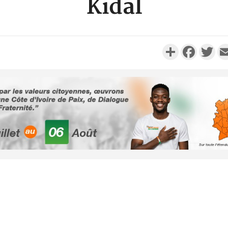
Kidal
Partager
Faceboo
Twi
POLITIQUE
Côte d'Ivoire : Fête nationale,
Côte d'Ivo
Alassane Ouattara accorde
des 100 00
la grâce à 4 661...
le SYN
POLITIQUE
Côte d'Ivoire : 66è
anniversaire de
Côte d'Iv
l'indépendance, Alassane
Amadou Ou
Ouattara prome...
modèle i