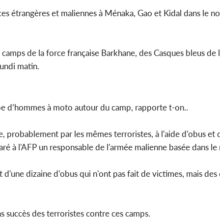
ces étrangères et maliennes à Ménaka, Gao et Kidal dans le no
POLITIQUE
Côte d'Ivoire : Décrispation ?
Côte d'Ivo
s camps de la force française Barkhane, des Casques bleus de 
Mamadou Traoré ex
FCFA de l
conseiller de Soro a recou...
métro d
undi matin.
oupe d’hommes à moto autour du camp, rapporte t-on..
, probablement par les mêmes terroristes, à l'aide d'obus et d
claré à l'AFP un responsable de l'armée malienne basée dans le
t d'une dizaine d'obus qui n'ont pas fait de victimes, mais des
s succès des terroristes contre ces camps.