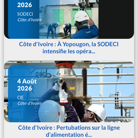
2026
SODECI
Côte d'Ivoire
Côte d'Ivoire : À Yopougon, la SODECI
intensifie les opéra...
4 Août
2026
CIE
Côte d'Ivoire
Côte d'Ivoire : Pertubations sur la ligne
d'alimentation é...