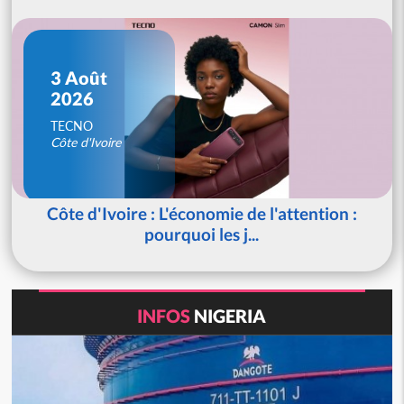
3 Août
2026
TECNO
Côte d'Ivoire
Côte d'Ivoire : L'économie de l'attention :
pourquoi les j...
INFOS
NIGERIA