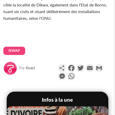
cible la localité de Dikwa, également dans l'Etat de Borno,
tuant six civils et visant délibérément des installations
humanitaires, selon l'ONU.
ISWAP
Partager
Facebook
Twitter
Email
Gmail
Par
Koaci
Messenger
WhatsApp
Infos à la une