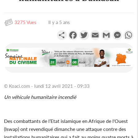
3275 Vues
Il y a 5 ans
Partager
Facebook
Twitter
Email
Gmail
Messen
W
© Koaci.com - lundi 12 avril 2021 - 09:33
Un véhicule humanitaire incendié
Des combattants de l’Etat islamique en Afrique de l'Ouest
(Iswap) ont revendiqué dimanche une attaque contre des
installations humanitaires qui a fait au moins quatre morts à