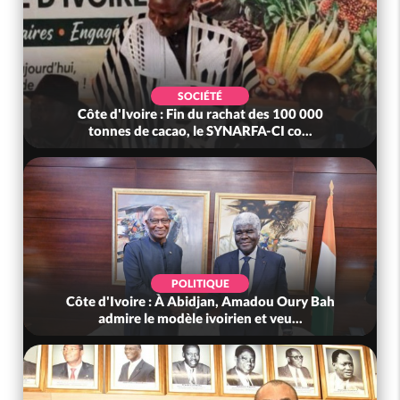
SOCIÉTÉ
Côte d'Ivoire : Fin du rachat des 100 000
tonnes de cacao, le SYNARFA-CI co...
POLITIQUE
Côte d'Ivoire : À Abidjan, Amadou Oury Bah
admire le modèle ivoirien et veu...