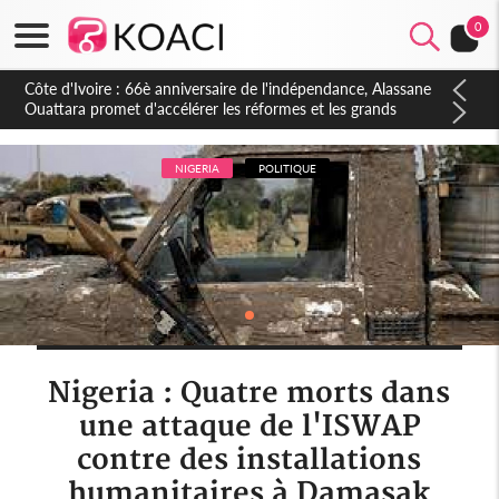
0
Côte d'Ivoire : À Abidjan, Amadou Oury Bah admire le modèle
ivoirien et veut s'en inspirer pour accélérer le développement
de la Guinée
NIGERIA
POLITIQUE
Nigeria : Quatre morts dans
une attaque de l'ISWAP
contre des installations
humanitaires à Damasak