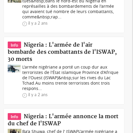
tués&nbsp;dans le nord-est du Nigeria en
représailles à des bombardements de l'armée
qui avaient tué nombre de leurs combattants,
comme&nbsp;rap...
il y a 2 ans
Nigeria : L'armée de l'air
Info
bombarde des combattants de l'ISWAP,
30 morts
L'armée nigériane a porté un coup dur aux
terroristes de l'État islamique Province d'Afrique
de l'Ouest (ISWAP)&nbsp;sur les rives du Lac
Tchad.Au moins trente terroristes dont trois
respons...
il y a 2 ans
Nigeria : L'armée annonce la mort
Info
du chef de l'ISWAP
Ba'a Shuwa, chef de l' ISWAPL'armée nigériane a