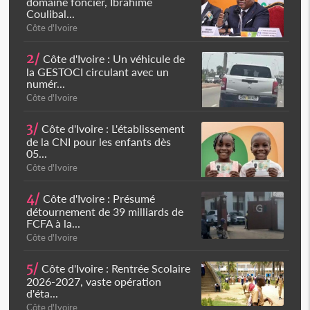
domaine foncier, Ibrahime
Coulibal...
Côte d'Ivoire
2/
Côte d'Ivoire : Un véhicule de
la GESTOCI circulant avec un
numér...
Côte d'Ivoire
3/
Côte d'Ivoire : L'établissement
de la CNI pour les enfants dès
05...
Côte d'Ivoire
4/
Côte d'Ivoire : Présumé
détournement de 39 milliards de
FCFA à la...
Côte d'Ivoire
5/
Côte d'Ivoire : Rentrée Scolaire
2026-2027, vaste opération
d'éta...
Côte d'Ivoire