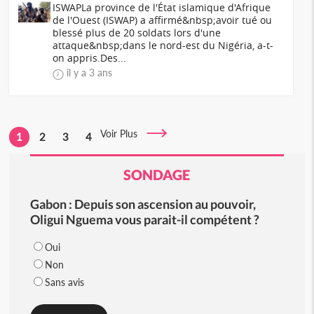
ISWAPLa province de l'État islamique d'Afrique
de l'Ouest (ISWAP) a affirmé&nbsp;avoir tué ou
blessé plus de 20 soldats lors d'une
attaque&nbsp;dans le nord-est du Nigéria, a-t-
on appris.Des...
il y a 3 ans
Voir Plus
1
2
3
4
SONDAGE
Gabon : Depuis son ascension au pouvoir,
Oligui Nguema vous parait-il compétent ?
Oui
Non
Sans avis