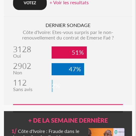
+ Voir les resultats
DERNIER SONDAGE
Côte d'Ivoire: Etes-vous surpris par le non-
renouvellement du contrat de Emerse Faé ?
3128
51%
Oui
2902
47%
Non
112
2%
Sans avis
+ DE LA SEMAINE DERNIÈRE
1/
Côte d'Ivoire : Fraude dans le