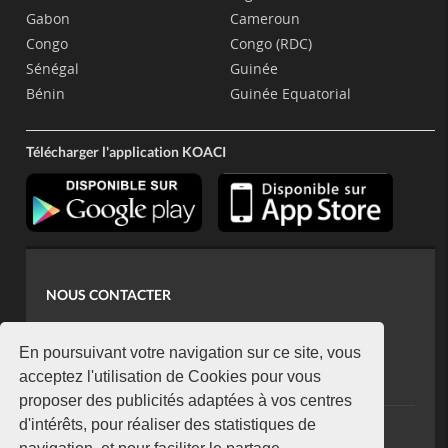
Gabon
Cameroun
Congo
Congo (RDC)
Sénégal
Guinée
Bénin
Guinée Equatorial
Télécharger l'application KOACI
NOUS CONTACTER
contact@koaci.com
koaci@yahoo.fr
En poursuivant votre navigation sur ce site, vous
+225 07 08 85 52 93
acceptez l'utilisation de Cookies pour vous
proposer des publicités adaptées à vos centres
d'intérêts, pour réaliser des statistiques de
NEWSLETTER