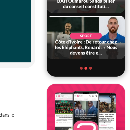
ance, les Forces de
BAH Oumarou Sanda pilier
fense e...
du conseil constituti...
SOCIÉTÉ
SPORT
voire : MIRAH, la
Côte d'Ivoire : De retour chez
des communiqués
les Eléphants, Renard : « Nous
ie entre la MA-M...
devons être e...
dans le