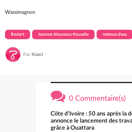
Wassimagnon
Raviart
Jeannot Ahoussou-Kouadio
retenue d'eau
Par
Koaci
0 Commentaire(s)
Côte d'Ivoire : 50 ans après la
annonce le lancement des trava
grâce à Ouattara