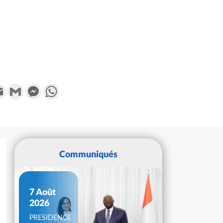
k
tter
Email
Gmail
Messenger
WhatsApp
Communiqués
7 Août
2026
PRESIDENCE