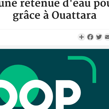
une retenue d'eau pou
grâce à Ouattara
Partager
Faceboo
Twi
Côte d'Ivo
réussi du
Adama 
Côte 
anni