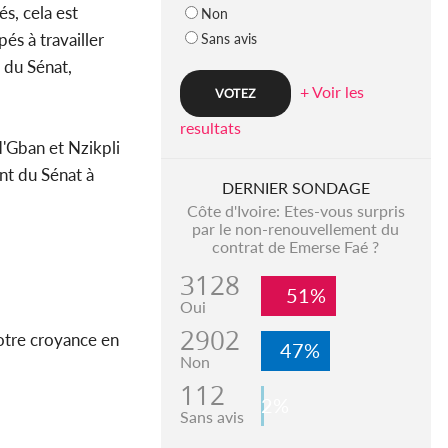
s, cela est
Non
és à travailler
Sans avis
 du Sénat,
+ Voir les
resultats
'Gban et Nzikpli
nt du Sénat à
DERNIER SONDAGE
Côte d'Ivoire: Etes-vous surpris
par le non-renouvellement du
contrat de Emerse Faé ?
3128
51%
Oui
2902
votre croyance en
47%
Non
112
2%
Sans avis