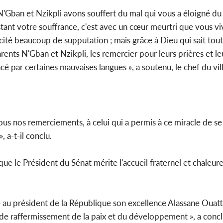
'Gban et Nzikpli avons souffert du mal qui vous a éloigné du
t votre souffrance, c'est avec un cœur meurtri que vous viv
cité beaucoup de supputation ; mais grâce à Dieu qui sait tout
rents N'Gban et Nzikpli, les remercier pour leurs prières et le
cé par certaines mauvaises langues », a soutenu, le chef du vi
s nos remerciements, à celui qui a permis à ce miracle de se r
 a-t-il conclu.
ue le Président du Sénat mérite l'accueil fraternel et chaleur
e au président de la République son excellence Alassane Ouatt
de raffermissement de la paix et du développement », a conclu