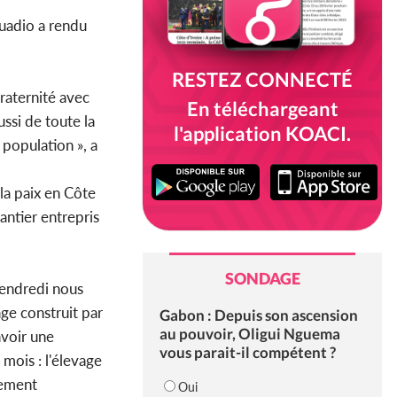
ouadio a rendu
RESTEZ CONNECTÉ
fraternité avec
En téléchargeant
ssi de toute la
l'application KOACI.
 population », a
 la paix en Côte
antier entrepris
SONDAGE
vendredi nous
age construit par
Gabon : Depuis son ascension
au pouvoir, Oligui Nguema
avoir une
vous parait-il compétent ?
 mois : l'élevage
pement
Oui