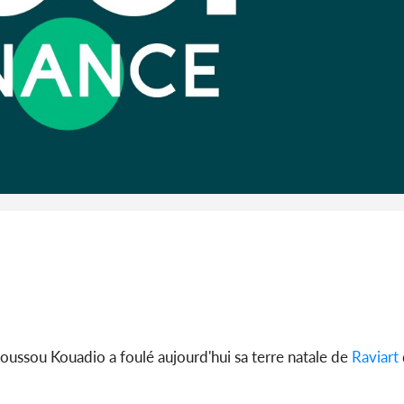
l'Indépend
Dé
Côte d'I
guerre 
s'intensif
oussou Kouadio a foulé aujourd'hui sa terre natale de
Raviart