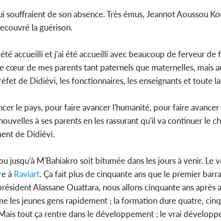
s qui souffraient de son absence. Très émus, Jeannot Aoussou K
recouvré la guérison.
été accueilli et j'ai été accueilli avec beaucoup de ferveur de 
 le cœur de mes parents tant paternels que maternelles, mais au
et de Didiévi, les fonctionnaires, les enseignants et toute la
ncer le pays, pour faire avancer l'humanité, pour faire avancer
velles à ses parents en les rassurant qu'il va continuer le ch
ent de Didiévi.
ou jusqu'à M'Bahiakro soit bitumée dans les jours à venir. Le 
re à
Raviart
. Ça fait plus de cinquante ans que le premier barr
résident Alassane Ouattara, nous allons cinquante ans après 
rme les jeunes gens rapidement ; la formation dure quatre, cinq
s. Mais tout ça rentre dans le développement ; le vrai dévelop