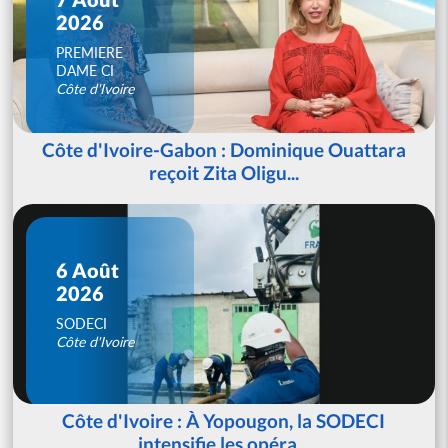
2026
PREMIERE
DAME CI
Côte d'Ivoire
Côte d'Ivoire-Gabon : Dominique Ouattara
reçoit Zita Oligu...
6 Août
2026
SODECI
Côte d'Ivoire
Côte d'Ivoire : À Yopougon, la SODECI
intensifie les opéra...