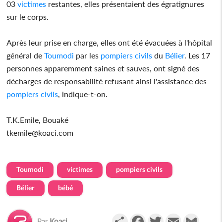
03
victimes
restantes, elles présentaient des égratignures
sur le corps.
Après leur prise en charge, elles ont été évacuées à l'hôpital
général de
Toumodi
par les
pompiers civils
du
Bélier
. Les 17
personnes apparemment saines et sauves, ont signé des
décharges de responsabilité refusant ainsi l'assistance des
pompiers civils
, indique-t-on.
T.K.Emile, Bouaké
tkemile@koaci.com
Toumodi
victimes
pompiers civils
Bélier
bébé
Partager
Facebook
Twitter
Email
Gmail
Par
Koaci