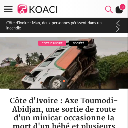
0
Côte d'Ivoire : Séileu, la célébration de la fête nationale
transformée en vaste campagne contre les produits
dépigmentants dangereux
CÔTE D'IVOIRE
SOCIÉTÉ
Côte d'Ivoire : Axe Toumodi-
Abidjan, une sortie de route
d'un minicar occasionne la
mort d'un bébé et plusieurs