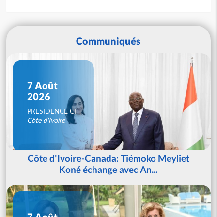
Communiqués
7 Août
2026
PRESIDENCE CI
Côte d'Ivoire
Côte d'Ivoire-Canada: Tiémoko Meyliet
Koné échange avec An...
7 Août