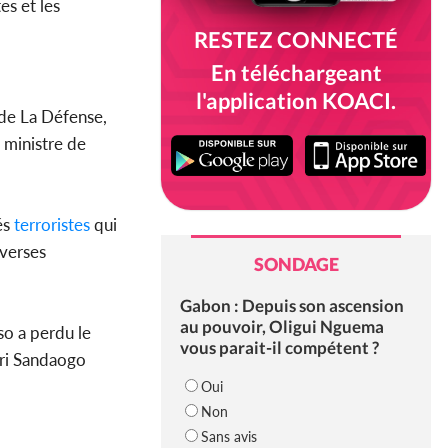
es et les
RESTEZ CONNECTÉ
En téléchargeant
l'application KOACI.
 de La Défense,
le ministre de
és
terroristes
qui
iverses
SONDAGE
Gabon : Depuis son ascension
au pouvoir, Oligui Nguema
so a perdu le
vous parait-il compétent ?
nri Sandaogo
Oui
Non
Sans avis