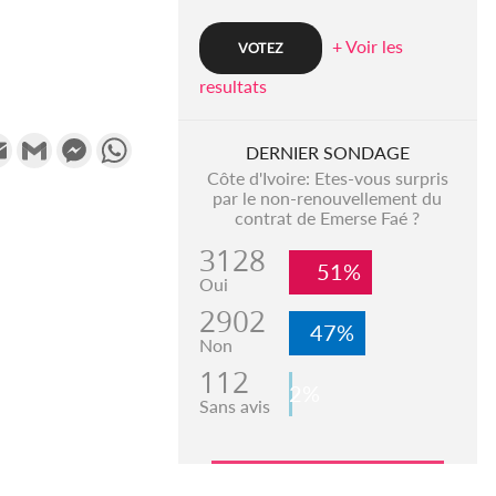
+ Voir les
resultats
k
tter
Email
Gmail
Messenger
WhatsApp
DERNIER SONDAGE
Côte d'Ivoire: Etes-vous surpris
par le non-renouvellement du
contrat de Emerse Faé ?
3128
51%
Oui
2902
47%
Non
112
2%
Sans avis