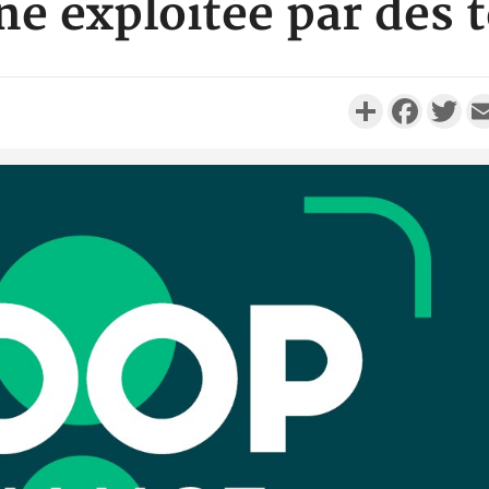
ne exploitée par des t
Partager
Faceboo
Twi
Côte d'
résidue
sociétés
Côte d'Iv
Abidjan
partenaria