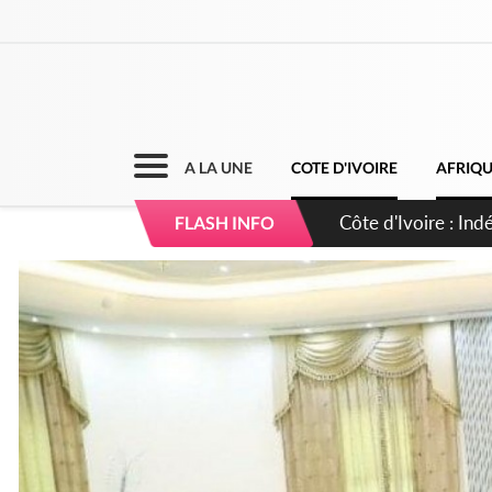
A LA UNE
COTE D'IVOIRE
AFRIQ
Sierra Leone : Un 
FLASH INFO
d'avance