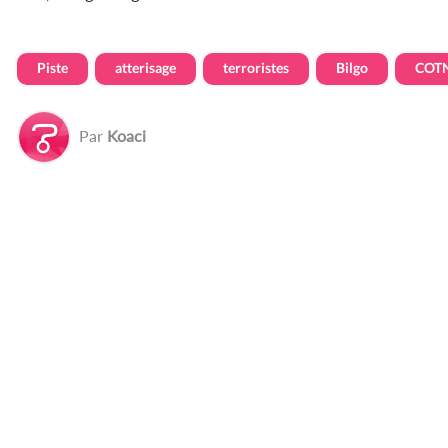
Piste
atterisage
terroristes
Bilgo
COT
Par
Koaci