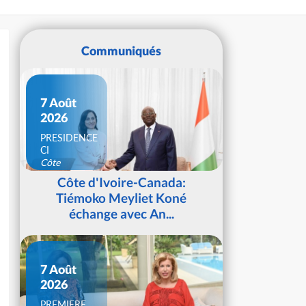
Communiqués
7 Août
2026
PRESIDENCE
CI
Côte
d'Ivoire
Côte d'Ivoire-Canada:
Tiémoko Meyliet Koné
échange avec An...
7 Août
2026
PREMIERE