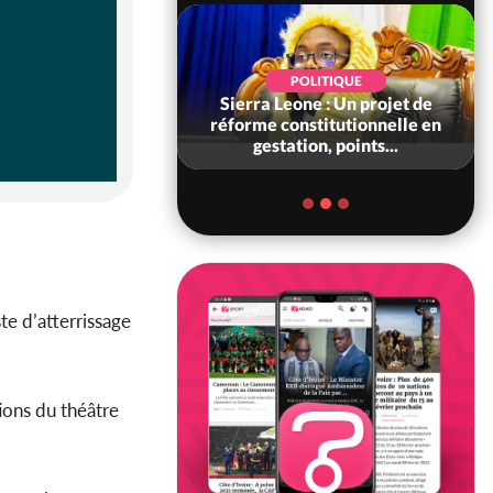
SOCIÉTÉ
POLITIQUE
voire : Concours
Sierra Leone : Un projet de
6, les résultats
réforme constitutionnelle en
bilité (1er tou...
gestation, points...
te d’atterrissage
ions du théâtre