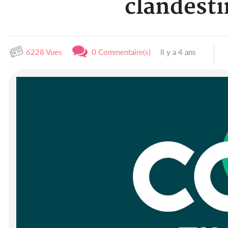
clandesti
6228 Vues
0 Commentaire(s)
Il y a 4 ans