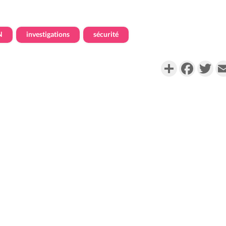
N
investigations
sécurité
Partager
Faceboo
Twi