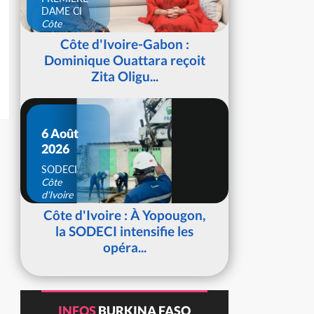
DAME CI
Côte
d'Ivoire
Côte d'Ivoire-Gabon :
Dominique Ouattara reçoit
Zita Oligu...
6 Août
2026
SODECI
Côte
d'Ivoire
Côte d'Ivoire : À Yopougon,
la SODECI intensifie les
opéra...
INFOS
BURKINA FASO