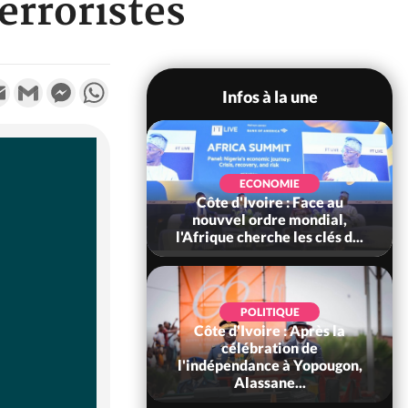
erroristes
k
tter
Email
Gmail
Messenger
WhatsApp
Infos à la une
SOCIÉTÉ
Ivoire : Stocks
ECONOMIE
ls de cacao, des
Côte d'Ivoire : Face au
 coopératives et
nouvvel ordre mondial,
ach...
l'Afrique cherche les clés d...
POLITIQUE
Côte d'Ivoire : Après la
POLITIQUE
oire : Diplomatie,
célébration de
 consolide ses
l'indépendance à Yopougon,
ts avec New Del...
Alassane...