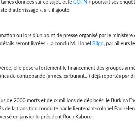
taines données sur ce sujet, et le
COTN
« poursuit ses enquêt
e d’atterrissage », a-t-il ajouté.
ormation ou lors d’un point de presse organisé par le ministère
tails seront livrées », a conclu M. Lionel
Bilgo
, par ailleurs 
t avérée, elle posera fortement le financement des groupes arm
trafics de contrebande (armés, carburant…) déjà reportés par d
plus de 2000 morts et deux millions de déplacés, le Burkina Fa
tés de la transition conduite par le lieutenant-colonel Paul-He
versé en janvier le président Roch Kabore.