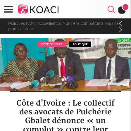
0
Mali : Les FAMa accueillent 254 anciens combattants issus de
groupes armés
CÔTE D'IVOIRE
POLITIQUE
Côte d'Ivoire : Le collectif
des avocats de Pulchérie
Gbalet dénonce « un
complot » contre leur