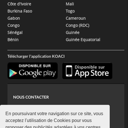
Côte d'Ivoire
Mali
Burkina Faso
Togo
Gabon
Cameroun
Congo
Congo (RDC)
Sénégal
Guinée
Bénin
Guinée Equatorial
Télécharger l'application KOACI
NOUS CONTACTER
contact@koaci.com
koaci@yahoo.fr
En poursuivant votre navigation sur ce site, vous
+225 07 08 85 52 93
acceptez l'utilisation de Cookies pour vous
proposer des publicités adaptées à vos centres