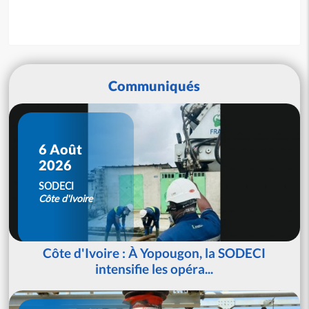
Communiqués
6 Août
2026
SODECI
Côte d'Ivoire
Côte d'Ivoire : À Yopougon, la SODECI
intensifie les opéra...