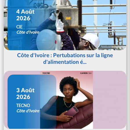
4 Août
2026
CIE
Côte d'Ivoire
Côte d'Ivoire : Pertubations sur la ligne
d'alimentation é...
3 Août
2026
TECNO
Côte d'Ivoire