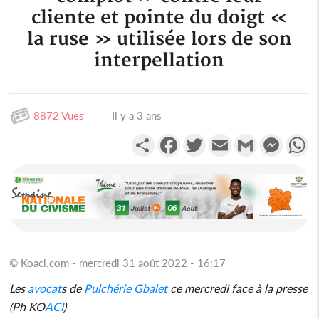
cliente et pointe du doigt «
la ruse » utilisée lors de son
interpellation
8872 Vues
Il y a 3 ans
Partager
Facebook
Twitter
Email
Gmail
Messen
W
© Koaci.com - mercredi 31 août 2022 - 16:17
Les
avocat
s de
Pulchérie Gbalet
ce mercredi face à la presse
(Ph KO
ACI
)