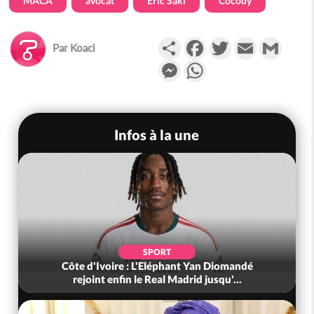
MACA
avocat
Eric Saki
Cocody
Partager
Facebook
Twitter
Email
Gmail
Par
Koaci
Messenger
WhatsApp
Infos à la une
SPORT
Côte d'Ivoire : L'Eléphant Yan Diomandé
rejoint enfin le Real Madrid jusqu'...