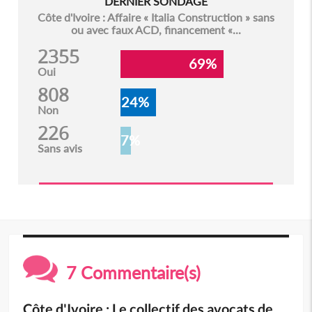
DERNIER SONDAGE
Côte d'Ivoire : Affaire « Italia Construction » sans
ou avec faux ACD, financement «...
2355
69%
Oui
808
24%
Non
226
7%
Sans avis
7 Commentaire(s)
Côte d'Ivoire : Le collectif des avocats de