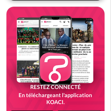
RESTEZ CONNECTÉ
En téléchargeant l'application
KOACI.