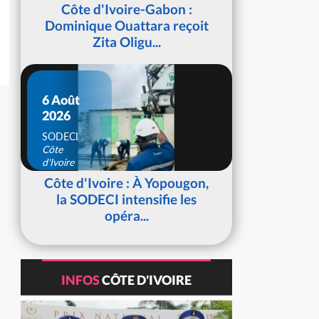
d'Ivoire
Côte d'Ivoire-Gabon :
Dominique Ouattara reçoit
Zita Oligu...
6 Août
2026
SODECI
Côte
d'Ivoire
Côte d'Ivoire : À Yopougon,
la SODECI intensifie les
opéra...
INFOS
CÔTE D'IVOIRE