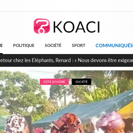
COMMUNIQUÉS
UE
POLITIQUE
SOCIÉTÉ
SPORT
 anniversaire de l'Indépendance, les Forces de Défense et de S
irment leur engagement envers la Nation
CÔTE D'IVOIRE
SOCIÉTÉ