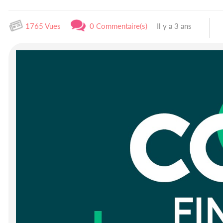
1765 Vues
0 Commentaire(s)
Il y a 3 ans