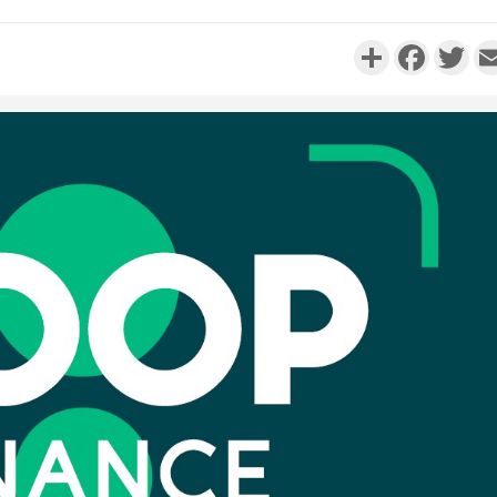
Partager
Faceboo
Twi
Côte 
anni
l'Indépend
Dé
Côte d'I
promet des
les dégu