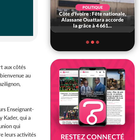
POLITIQUE
POLITIQUE
 Décès à 86 ans de
Côte d'Ivoire : Fête nationale,
rou Sanda pilier
Alassane Ouattara accorde
il constituti...
la grâce à 4 661...
t aux côtés
a bienvenue au
zilignon,
urs Enseignant-
y Kader, qui a
union qui
 leurs activités
RESTEZ CONNECTÉ