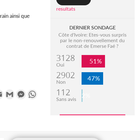
resultats
rain ainsi que
DERNIER SONDAGE
Côte d'Ivoire: Etes-vous surpris
par le non-renouvellement du
contrat de Emerse Faé ?
3128
51%
Oui
2902
47%
Non
112
k
tter
Email
Gmail
Messenger
WhatsApp
2%
Sans avis