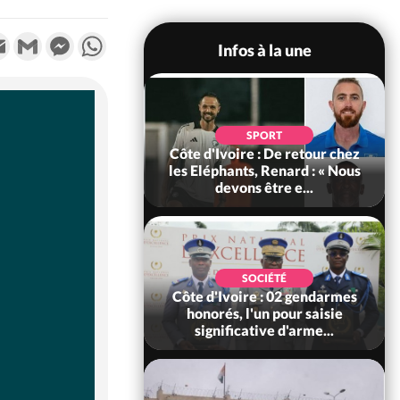
k
tter
Email
Gmail
Messenger
WhatsApp
Infos à la une
POLITIQUE
d'Ivoire : 66e
SPORT
versaire de
Côte d'Ivoire : De retour chez
ance, les Forces de
les Eléphants, Renard : « Nous
fense e...
devons être e...
SOCIÉTÉ
SOCIÉTÉ
voire : Ouattara
Côte d'Ivoire : 02 gendarmes
 sanctions contre
honorés, l'un pour saisie
erpissements i...
significative d'arme...