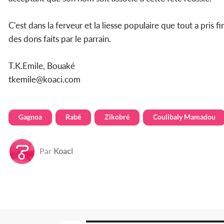
C'est dans la ferveur et la liesse populaire que tout a pris 
des dons faits par le parrain.
T.K.Emile, Bouaké
tkemile@koaci.com
Gagnoa
Rabé
Zikobré
Coulibaly Mamadou
Par
Koaci