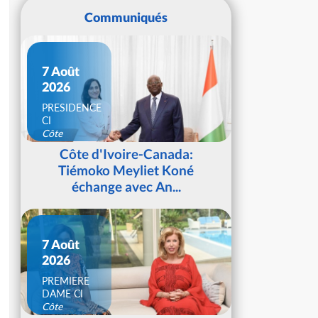
Communiqués
7 Août
2026
PRESIDENCE
CI
Côte
d'Ivoire
Côte d'Ivoire-Canada:
Tiémoko Meyliet Koné
échange avec An...
7 Août
2026
PREMIERE
DAME CI
Côte