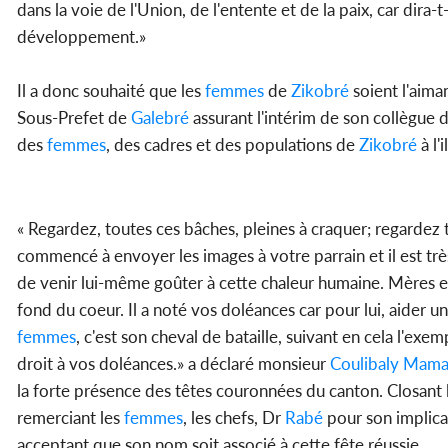
dans la voie de l'Union, de l'entente et de la paix, car dira-t-
développement.»
Il a donc souhaité que les
femmes
de
Zikobré
soient l'aima
Sous-Prefet de
Galebré
assurant l'intérim de son collègue d
des
femmes
, des cadres et des populations de
Zikobré
à l'
« Regardez, toutes ces bâches, pleines à craquer; regardez
commencé à envoyer les images à votre parrain et il est trè
de venir lui-même goûter à cette chaleur humaine. Mères e
fond du coeur. Il a noté vos doléances car pour lui, aider u
femmes
, c'est son cheval de bataille, suivant en cela l'ex
droit à vos doléances.» a déclaré monsieur
Coulibaly Mam
la forte présence des têtes couronnées du canton. Closant l
remerciant les
femmes
, les chefs, Dr
Rabé
pour son implicat
acceptant que son nom soit associé à cette fête réussie.