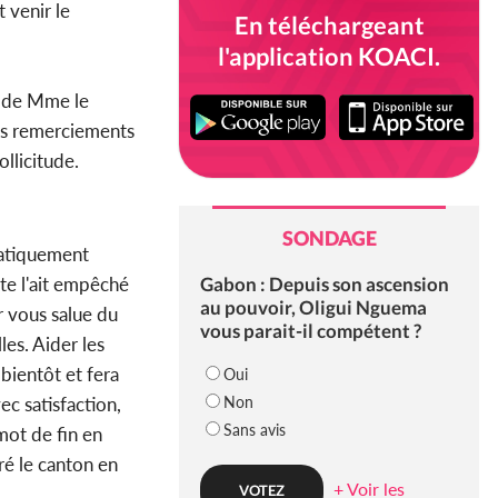
t venir le
En téléchargeant
l'application KOACI.
ve de Mme le
res remerciements
ollicitude.
SONDAGE
matiquement
Gabon : Depuis son ascension
te l'ait empêché
au pouvoir, Oligui Nguema
r vous salue du
vous parait-il compétent ?
les. Aider les
 bientôt et fera
Oui
Non
c satisfaction,
Sans avis
 mot de fin en
ré le canton en
+ Voir les