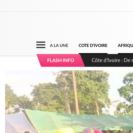
A LA UNE
COTE D'IVOIRE
AFRIQ
Côte d'Ivoire : 66e
FLASH INFO
puissance et réaff