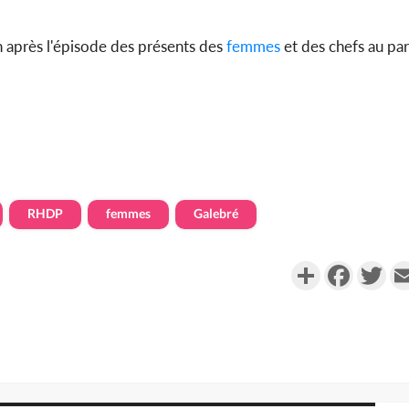
fin après l'épisode des présents des
femmes
et des chefs au par
RHDP
femmes
Galebré
Partager
Faceboo
Twi