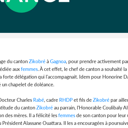
Cameroun :
BAH Ouma
du conse
lage du canton
Zikobré
à
Gagnoa
, pour prendre activement par
dédiée aux
femmes
. À cet effet, le chef de canton a souhaité l
 forte délégation qui l'accompagnait. Idem pour Honorine Da
é un chapelet de doléance.
octeur Charles
Rabé
, cadre
RHDP
et fils de
Zikobré
par aille
atitude du canton
Zikobré
au parrain, l'Honorable Coulibaly Al
 des mères. Il a félicité les
femmes
de son canton pour leur 
Président Alassane Ouattara. Il les a encouragées à poursuivre