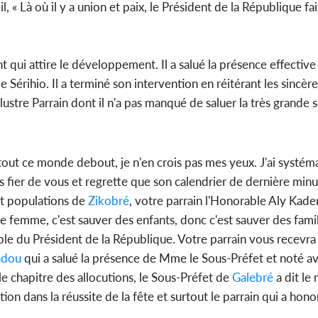
il, « Là où il y a union et paix, le Président de la République fai
nt qui attire le développement. Il a salué la présence effecti
e Sérihio. Il a terminé son intervention en réitérant les sincè
illustre Parrain dont il n'a pas manqué de saluer la très grande s
 tout ce monde debout, je n'en crois pas mes yeux. J'ai systé
s fier de vous et regrette que son calendrier de dernière minu
t populations de
Zikobré
, votre parrain l'Honorable Aly Kade
ne femme, c'est sauver des enfants, donc c'est sauver des famil
emple du Président de la République. Votre parrain vous recevra
adou
qui a salué la présence de Mme le Sous-Préfet et noté ave
e chapitre des allocutions, le Sous-Préfet de
Galebré
a dit le
ion dans la réussite de la fête et surtout le parrain qui a hono