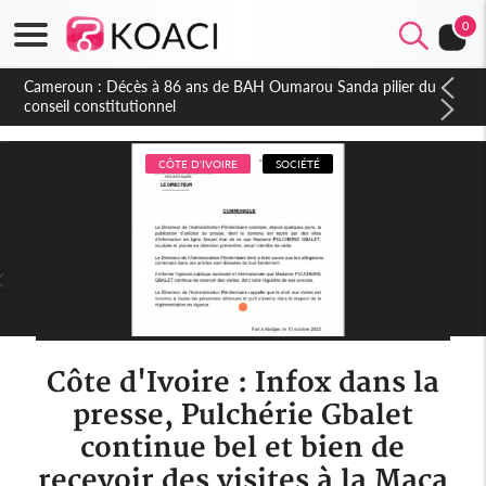
0
Côte d'Ivoire : Indépendance, plusieurs véhicules mis en
fourrière pour conduite en sens inverse
CÔTE D'IVOIRE
SOCIÉTÉ
Côte d'Ivoire : Infox dans la
presse, Pulchérie Gbalet
continue bel et bien de
recevoir des visites à la Maca