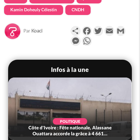
Kamin Doheuly Célestin
CNDH
Partager
Facebook
Twitter
Email
Gmail
Par
Koaci
Messenger
WhatsApp
Infos à la une
POLITIQUE
Côte d'Ivoire : Fête nationale, Alassane
Ouattara accorde la grâce à 4 661...