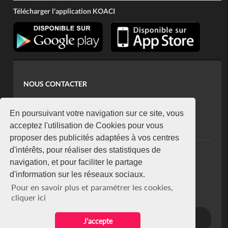
Télécharger l'application KOACI
NOUS CONTACTER
contact@koaci.com
koaci@yahoo.fr
En poursuivant votre navigation sur ce site, vous
+225 07 08 85 52 93
acceptez l'utilisation de Cookies pour vous
proposer des publicités adaptées à vos centres
d'intérêts, pour réaliser des statistiques de
NEWSLETTER
navigation, et pour faciliter le partage
Restez connecté via notre newsletter
d'information sur les réseaux sociaux.
S'abonner
Pour en savoir plus et paramétrer les cookies,
Se désabonner
cliquer ici
J'accepte