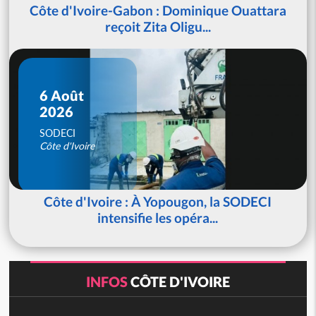
Côte d'Ivoire-Gabon : Dominique Ouattara
reçoit Zita Oligu...
6 Août
2026
SODECI
Côte d'Ivoire
Côte d'Ivoire : À Yopougon, la SODECI
intensifie les opéra...
INFOS
CÔTE D'IVOIRE