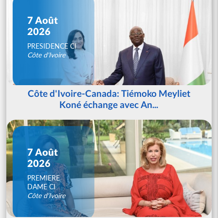
7 Août
2026
PRESIDENCE CI
Côte d'Ivoire
Côte d'Ivoire-Canada: Tiémoko Meyliet
Koné échange avec An...
7 Août
2026
PREMIERE
DAME CI
Côte d'Ivoire