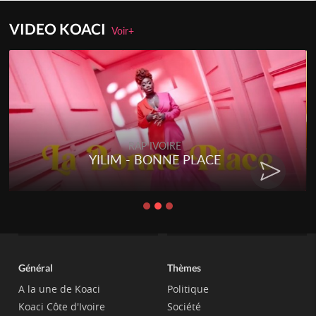
VIDEO KOACI
Voir+
RAP IVOIRE
YILIM - BONNE PLACE
Général
Thèmes
A la une de Koaci
Politique
Koaci Côte d'Ivoire
Société