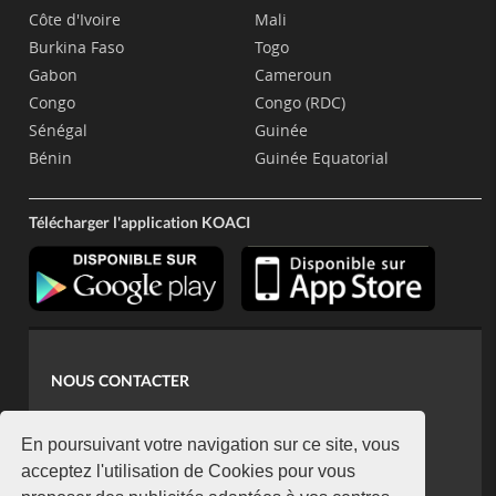
Côte d'Ivoire
Mali
Burkina Faso
Togo
Gabon
Cameroun
Congo
Congo (RDC)
Sénégal
Guinée
Bénin
Guinée Equatorial
Télécharger l'application KOACI
NOUS CONTACTER
contact@koaci.com
koaci@yahoo.fr
En poursuivant votre navigation sur ce site, vous
+225 07 08 85 52 93
acceptez l'utilisation de Cookies pour vous