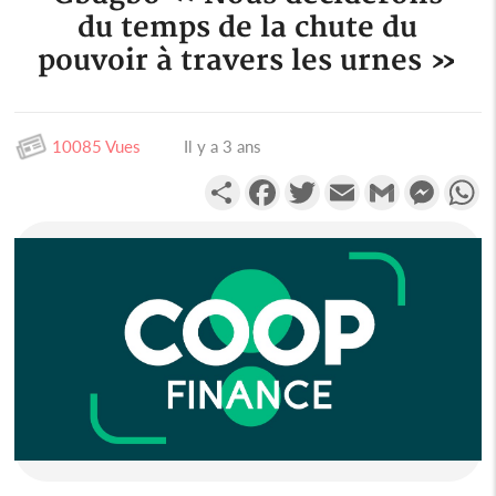
du temps de la chute du
pouvoir à travers les urnes »
10085 Vues
Il y a 3 ans
Partager
Facebook
Twitter
Email
Gmail
Messen
W