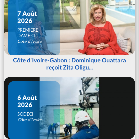
7 Août
2026
PREMIERE
DAME CI
Côte d'Ivoire
Côte d'Ivoire-Gabon : Dominique Ouattara
reçoit Zita Oligu...
6 Août
2026
SODECI
Côte d'Ivoire