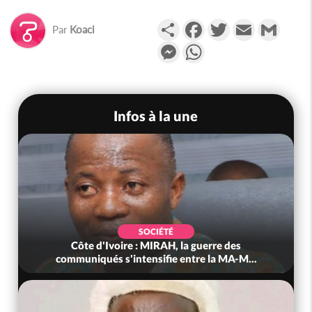
Partager
Facebook
Twitter
Email
Gmail
Par
Koaci
Messenger
WhatsApp
Infos à la une
SOCIÉTÉ
Côte d'Ivoire : MIRAH, la guerre des
communiqués s'intensifie entre la MA-M...