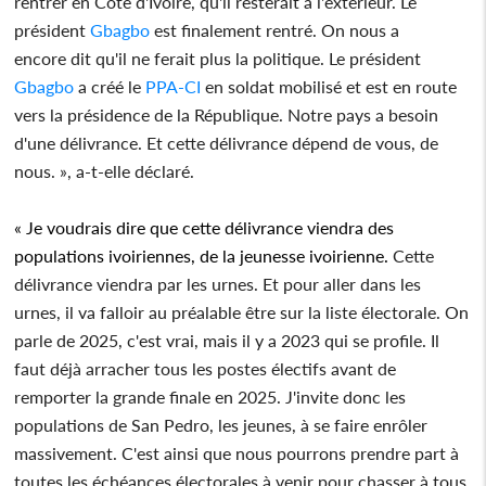
rentrer en Côte d'Ivoire, qu'il resterait à l'extérieur. Le
président
Gbagbo
est finalement rentré. On nous a
encore dit qu'il ne ferait plus la politique. Le président
Gbagbo
a créé le
PPA-CI
en soldat mobilisé et est en route
vers la présidence de la République. Notre pays a besoin
d'une délivrance. Et cette délivrance dépend de vous, de
nous. », a-t-elle déclaré.
« Je voudrais dire que cette délivrance viendra des
populations ivoiriennes, de la jeunesse ivoirienne.
Cette
délivrance viendra par les urnes. Et pour aller dans les
urnes, il va falloir au préalable être sur la liste électorale. On
parle de 2025, c'est vrai, mais il y a 2023 qui se profile. Il
faut déjà arracher tous les postes électifs avant de
remporter la grande finale en 2025. J'invite donc les
populations de San Pedro, les jeunes, à se faire enrôler
massivement. C'est ainsi que nous pourrons prendre part à
toutes les échéances électorales à venir pour chasser à tous