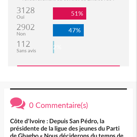
3128
51%
Oui
2902
47%
Non
112
2%
Sans avis
0 Commentaire(s)
Côte d'Ivoire : Depuis San Pédro, la
présidente de la ligue des jeunes du Parti
de Gbagbo « Nous déciderons du temps de