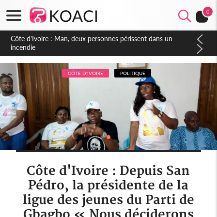
0
Côte d'Ivoire : Séileu, la célébration de la fête nationale
transformée en vaste campagne contre les produits
dépigmentants dangereux
CÔTE D'IVOIRE
POLITIQUE
Côte d'Ivoire : Depuis San
Pédro, la présidente de la
ligue des jeunes du Parti de
Gbagbo « Nous déciderons