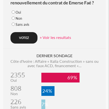
renouvellement du contrat de Emerse Faé ?
Oui
Non
Sans avis
+ Voir les resultats
DERNIER SONDAGE
Côte d'Ivoire : Affaire « Italia Construction » sans ou
avec faux ACD, financement «...
2355
69%
Oui
808
24%
Non
226
7%
Sans avis