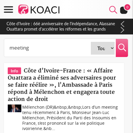
0
Côte d'Ivoire : À Abidjan, Amadou Oury Bah admire le modèle
ivoirien et veut s'en inspirer pour accélérer le développement
de la Guinée
Côte d'Ivoire-France : « Affaire
Info
Ouattara a éliminé ses adversaires pour
se faire réélire », l'Ambassade à Paris
répond à Mélenchon et engagera toute
action de droit
Mélenchon (DR)&nbsp;&nbsp;Lors d’un meeting
tenu récemment à Paris, Monsieur Jean-Luc
Mélenchon, Président du Parti des Insoumis en
France, s’est prononcé sur la vie politique
ivoirienne.&nb...