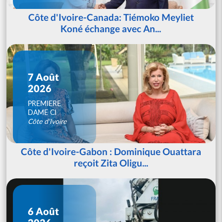
Côte d'Ivoire-Canada: Tiémoko Meyliet
Koné échange avec An...
7 Août
2026
PREMIERE
DAME CI
Côte d'Ivoire
Côte d'Ivoire-Gabon : Dominique Ouattara
reçoit Zita Oligu...
6 Août