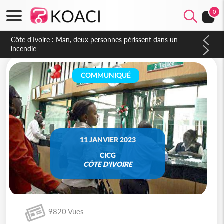
0
Côte d'Ivoire : Séileu, la célébration de la fête nationale
transformée en vaste campagne contre les produits
dépigmentants dangereux
COMMUNIQUÉ
11 JANVIER 2023
CICG
CÔTE D'IVOIRE
9820 Vues