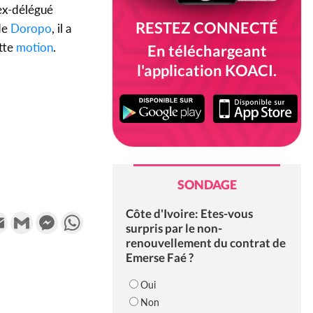
ex-délégué
RESTEZ CONNECTÉ
 de
Doropo
, il a
ette
motion
.
En téléchargeant
l'application KOACI.
SONDAGE
Côte d'Ivoire: Etes-vous
k
tter
Email
Gmail
Messenger
WhatsApp
surpris par le non-
renouvellement du contrat de
Emerse Faé ?
Oui
Non