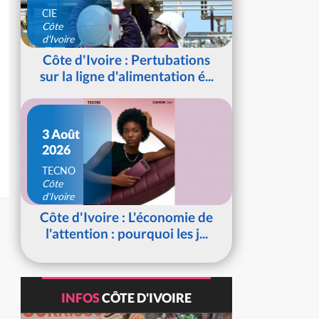
CIE
Côte
d'Ivoire
Côte d'Ivoire : Pertubations
sur la ligne d'alimentation é...
3 Août
2026
TECNO
Côte
d'Ivoire
Côte d'Ivoire : L'économie de
l'attention : pourquoi les j...
INFOS
CÔTE D'IVOIRE