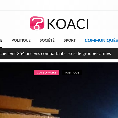
COMMUNIQUÉS
UE
POLITIQUE
SOCIÉTÉ
SPORT
tion FIF, le frère de feu Sidy Diallo se lance dans la course
CÔTE D'IVOIRE
POLITIQUE