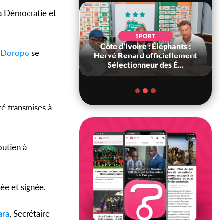
a Démocratie et
SOCIÉTÉ
SPORT
ire : « On ne veut
Côte d'Ivoire : Éléphants :
à
Doropo
se
chez nous », crient
Hervé Renard officiellement
abitants d...
Sélectionneur des É...
té transmises à
outien à
ée et signée.
ara
, Secrétaire