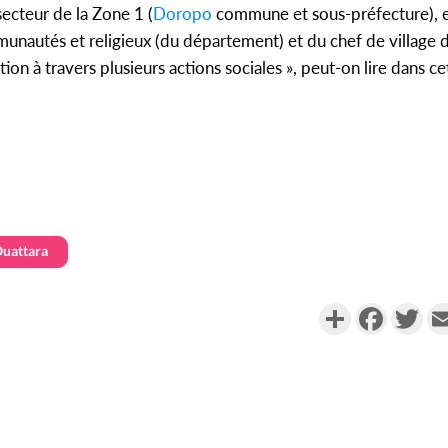
secteur de la Zone 1 (
Doropo
commune et sous-préfecture), 
munautés et religieux (du département) et du chef de village
tion à travers plusieurs actions sociales », peut-on lire dans c
Ouattara
Partager
Faceboo
Twi