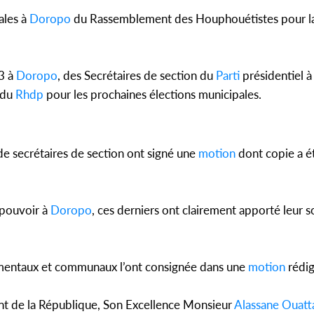
ales à
Doropo
du Rassemblement des Houphouétistes pour l
Côte d'Ivo
23 à
Doropo
, des Secrétaires de section du
Parti
présidentiel 
pas mourir 
des h
 du
Rhdp
pour les prochaines élections municipales.
de secrétaires de section ont signé une
motion
dont copie a é
 pouvoir à
Doropo
, ces derniers ont clairement apporté leur s
ementaux et communaux l’ont consignée dans une
motion
rédig
ent de la République, Son Excellence Monsieur
Alassane Ouatt