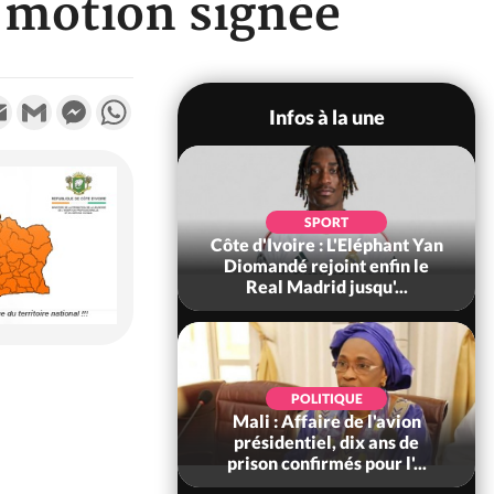
e motion signée
k
tter
Email
Gmail
Messenger
WhatsApp
Infos à la une
SOCIÉTÉ
SPORT
ire : Fin du rachat
Côte d'Ivoire : L'Eléphant Yan
0 tonnes de cacao,
Diomandé rejoint enfin le
ARFA-CI co...
Real Madrid jusqu'...
POLITIQUE
POLITIQUE
voire : Violences
Mali : Affaire de l'avion
 à Kossandji (Mé)
présidentiel, dix ans de
it 03 morts, A...
prison confirmés pour l'...