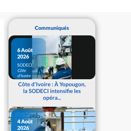
Communiqués
6 Août
2026
SODECI
Côte
d'Ivoire
Côte d'Ivoire : À Yopougon,
la SODECI intensifie les
opéra...
4 Août
2026