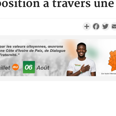
osition à travers un
Partager
Faceboo
Twi
Côte d'Ivo
des 100 00
le SYN
Côte d'I
tragiques
ayant fa