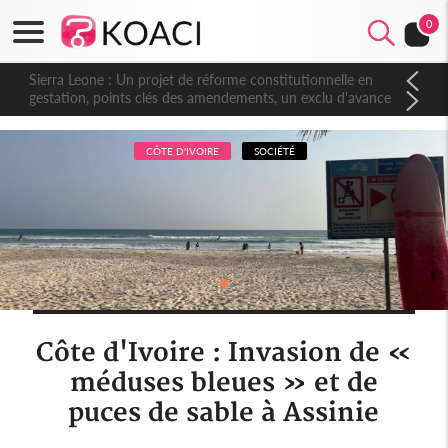
0
Sierra Leone : Un projet de réforme constitutionnelle en
gestation, points clés des amendements, un exclu d'avance
CÔTE D'IVOIRE
SOCIÉTÉ
Côte d'Ivoire : Invasion de «
méduses bleues » et de
puces de sable à Assinie