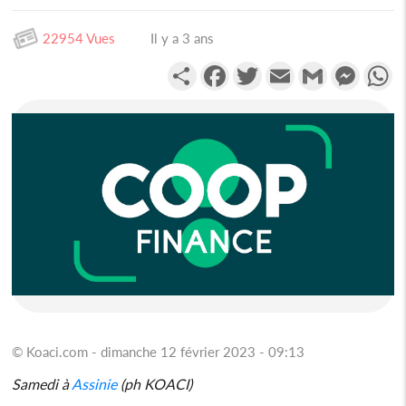
22954 Vues
Il y a 3 ans
Partager
Facebook
Twitter
Email
Gmail
Messen
W
© Koaci.com - dimanche 12 février 2023 - 09:13
Samedi à
Assinie
(ph KOACI)