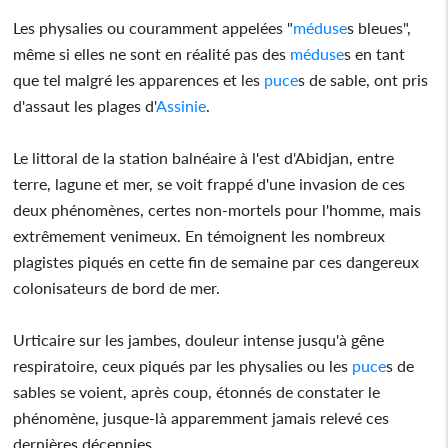
Les physalies ou couramment appelées "
méduse
s bleues",
même si elles ne sont en réalité pas des
méduse
s en tant
que tel malgré les apparences et les
puce
s de sable, ont pris
d'assaut les plages d'
Assinie
.
Le littoral de la station balnéaire à l'est d'Abidjan, entre
terre, lagune et mer, se voit frappé d'une invasion de ces
deux phénomènes, certes non-mortels pour l'homme, mais
extrêmement venimeux. En témoignent les nombreux
plagistes piqués en cette fin de semaine par ces dangereux
colonisateurs de bord de mer.
Urticaire sur les jambes, douleur intense jusqu'à gêne
respiratoire, ceux piqués par les physalies ou les
puce
s de
sables se voient, après coup, étonnés de constater le
phénomène, jusque-là apparemment jamais relevé ces
dernières décennies.