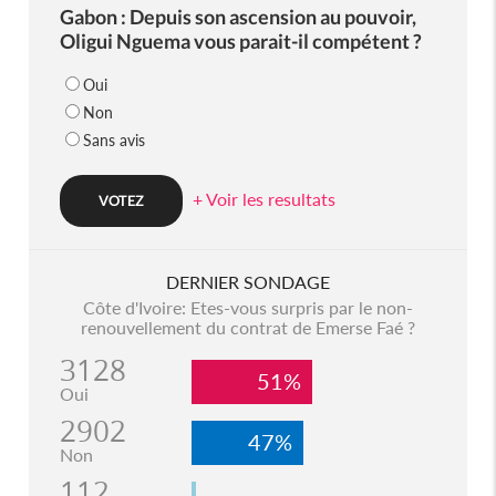
Gabon : Depuis son ascension au pouvoir,
Oligui Nguema vous parait-il compétent ?
Oui
Non
Sans avis
+ Voir les resultats
DERNIER SONDAGE
Côte d'Ivoire: Etes-vous surpris par le non-
renouvellement du contrat de Emerse Faé ?
3128
51%
Oui
2902
47%
Non
112