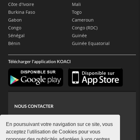
Côte d'Ivoire
Mali
Burkina Faso
Togo
Gabon
Cameroun
Congo
Congo (RDC)
Sénégal
Guinée
Bénin
Guinée Equatorial
Télécharger l'application KOACI
NOUS CONTACTER
contact@koaci.com
koaci@yahoo.fr
En poursuivant votre navigation sur ce site, vous
+225 07 08 85 52 93
acceptez l'utilisation de Cookies pour vous
proposer des publicités adaptées à vos centres