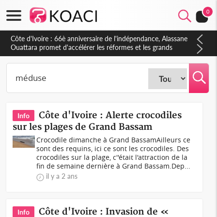
0
Côte d'Ivoire : 66è anniversaire de l'indépendance, Alassane
Ouattara promet d'accélérer les réformes et les grands
investissements pour une nation plus forte et plus prospère
Côte d'Ivoire : Alerte crocodiles
Info
sur les plages de Grand Bassam
Crocodile dimanche à Grand BassamAilleurs ce
sont des requins, ici ce sont les crocodiles. Des
crocodiles sur la plage, c''était l'attraction de la
fin de semaine dernière à Grand Bassam.Dep...
il y a 2 ans
Côte d'Ivoire : Invasion de «
Info