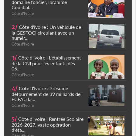
domaine foncier, Ibrahime
Coulibal...
Côte d'Ivoire
2/
Côte d'Ivoire : Un véhicule de
la GESTOCI circulant avec un
numér...
Côte d'Ivoire
3/
Côte d'Ivoire : L'établissement
de la CNI pour les enfants dès
05...
Côte d'Ivoire
4/
Côte d'Ivoire : Présumé
détournement de 39 milliards de
FCFA à la...
Côte d'Ivoire
5/
Côte d'Ivoire : Rentrée Scolaire
2026-2027, vaste opération
d'éta...