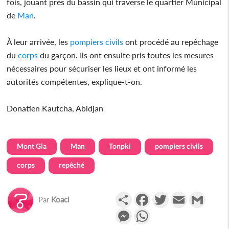
fois, jouant près du bassin qui traverse le quartier Municipal
de
Man
.
À leur arrivée, les
pompiers civils
ont procédé au repêchage
du
corps
du garçon. Ils ont ensuite pris toutes les mesures
nécessaires pour sécuriser les lieux et ont informé les
autorités compétentes, explique-t-on.
Donatien Kautcha, Abidjan
Mont Gla
Man
Tonpki
pompiers civils
corps
repêché
Partager
Facebook
Twitter
Email
Gmail
Par
Koaci
Messenger
WhatsApp