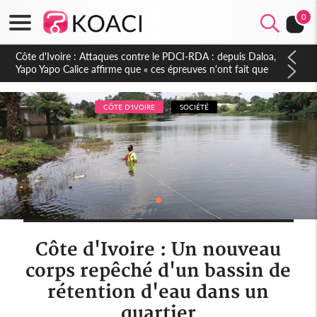
0
Côte d'Ivoire : Le Colonel-Major Fofié Kouakou est décédé,
l'armée perd une figure de la 2e Région militaire
CÔTE D'IVOIRE
SOCIÉTÉ
Côte d'Ivoire : Un nouveau
corps repêché d'un bassin de
rétention d'eau dans un
quartier