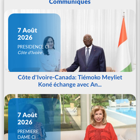
Communiqués
7 Août
2026
PRESIDENCE CI
Côte d'Ivoire
Côte d'Ivoire-Canada: Tiémoko Meyliet
Koné échange avec An...
7 Août
2026
PREMIERE
DAME CI