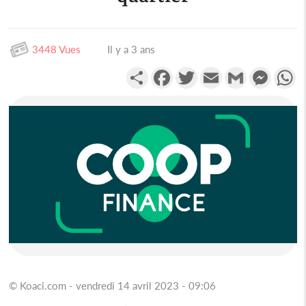
3448 Vues
Il y a 3 ans
Partager
Facebook
Twitter
Email
Gmail
Messen
W
© Koaci.com - vendredi 14 avril 2023 - 09:06