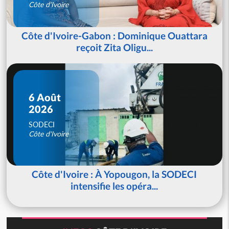
Côte d'Ivoire
Côte d'Ivoire-Gabon : Dominique Ouattara
reçoit Zita Oligu...
6 Août
2026
SODECI
Côte d'Ivoire
Côte d'Ivoire : À Yopougon, la SODECI
intensifie les opéra...