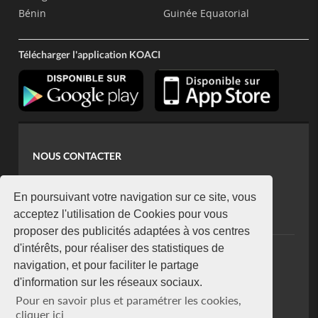
Bénin
Guinée Equatorial
Télécharger l'application KOACI
NOUS CONTACTER
contact@koaci.com
koaci@yahoo.fr
En poursuivant votre navigation sur ce site, vous
+225 07 08 85 52 93
acceptez l'utilisation de Cookies pour vous
proposer des publicités adaptées à vos centres
d'intérêts, pour réaliser des statistiques de
NEWSLETTER
navigation, et pour faciliter le partage
Restez connecté via notre newsletter
d'information sur les réseaux sociaux.
S'abonner
Pour en savoir plus et paramétrer les cookies,
Se désabonner
cliquer ici