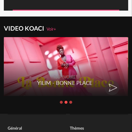
VIDEO KOACI
Voir+
RAP IVOIRE
YILIM - BONNE PLACE
Général
Thèmes