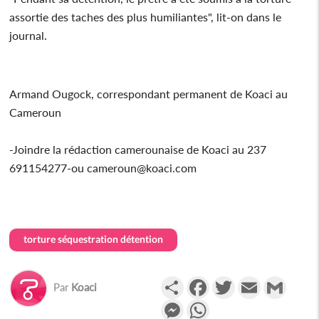
assortie des taches des plus humiliantes", lit-on dans le
journal.
Armand Ougock, correspondant permanent de Koaci au
Cameroun
-Joindre la rédaction camerounaise de Koaci au 237
691154277-ou cameroun@koaci.com
torture séquestration détention
Partager
Facebook
Twitter
Email
Gmail
Par
Koaci
Messenger
WhatsApp