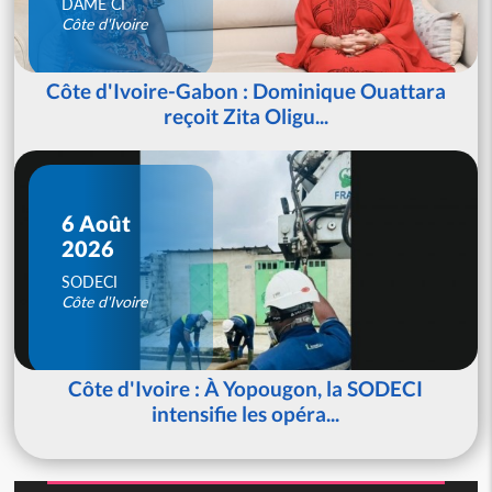
DAME CI
Côte d'Ivoire
Côte d'Ivoire-Gabon : Dominique Ouattara
reçoit Zita Oligu...
6 Août
2026
SODECI
Côte d'Ivoire
Côte d'Ivoire : À Yopougon, la SODECI
intensifie les opéra...