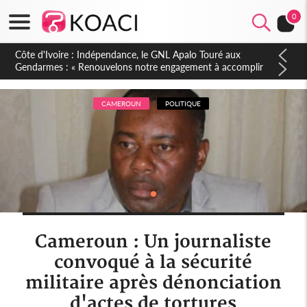
0
Sierra Leone : Un projet de réforme constitutionnelle en
gestation, points clés des amendements, un exclu d'avance
CAMEROUN
POLITIQUE
Cameroun : Un journaliste
convoqué à la sécurité
militaire après dénonciation
d'actes de tortures