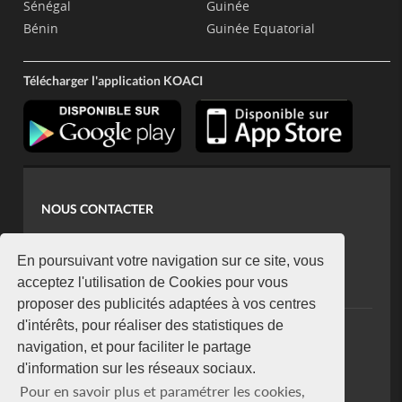
Sénégal
Guinée
Bénin
Guinée Equatorial
Télécharger l'application KOACI
NOUS CONTACTER
contact@koaci.com
koaci@yahoo.fr
En poursuivant votre navigation sur ce site, vous
+225 07 08 85 52 93
acceptez l'utilisation de Cookies pour vous
proposer des publicités adaptées à vos centres
d'intérêts, pour réaliser des statistiques de
NEWSLETTER
navigation, et pour faciliter le partage
Restez connecté via notre newsletter
d'information sur les réseaux sociaux.
S'abonner
Pour en savoir plus et paramétrer les cookies,