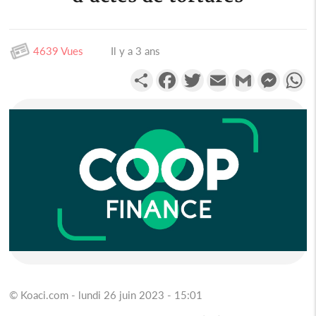
4639 Vues
Il y a 3 ans
Partager
Facebook
Twitter
Email
Gmail
Messen
W
© Koaci.com - lundi 26 juin 2023 - 15:01