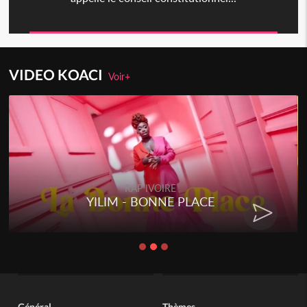
VIDEO KOACI
Voir+
RAP IVOIRE
YILIM - BONNE PLACE
Général
Thèmes