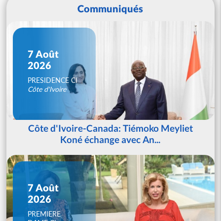
Communiqués
7 Août
2026
PRESIDENCE CI
Côte d'Ivoire
Côte d'Ivoire-Canada: Tiémoko Meyliet
Koné échange avec An...
7 Août
2026
PREMIERE