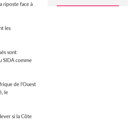
a riposte face à
t les
sés sont
n au SIDA comme
frique de l'Ouest
, le
lever si la Côte