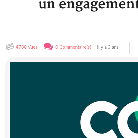
un engagement 
4788 Vues
0 Commentaire(s)
Il y a 3 ans