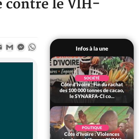
 contre le VIH-
k
tter
Email
Gmail
Messenger
WhatsApp
Infos à la une
SOCIÉTÉ
Côte d'Ivoire : Ouattara
promet des sanctions contre
les déguerpissements i...
POLITIQUE
Côte d'Ivoire : Fête nationale,