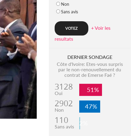
Non
Sans avis
+ Voir les
resultats
DERNIER SONDAGE
Côte d'Ivoire: Etes-vous surpris
par le non-renouvellement du
contrat de Emerse Faé ?
3128
51%
Oui
2902
47%
Non
110
2%
Sans avis