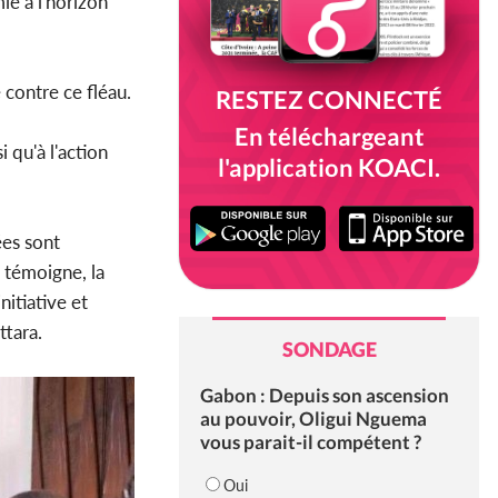
ie à l'horizon
 contre ce fléau.
RESTEZ CONNECTÉ
En téléchargeant
 qu'à l'action
l'application KOACI.
ées sont
n témoigne, la
nitiative et
ttara.
SONDAGE
Gabon : Depuis son ascension
au pouvoir, Oligui Nguema
vous parait-il compétent ?
Oui