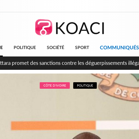
COMMUNIQUÉS
UE
POLITIQUE
SOCIÉTÉ
SPORT
attara promet des sanctions contre les déguerpissements illég
CÔTE D'IVOIRE
POLITIQUE