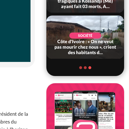
Alassane Ouattara accorde
la grâce à 4 661...
POLITIQUE
Côte d'Ivoire : 66è
anniversaire de
l'indépendance, Alassane
Ouattara prome...
ésident de la
mbres du