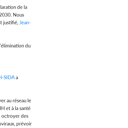
laration de la
 2030. Nous
 justifié,
Jean-
l'élimination du
H-SIDA
a
yer au réseau le
IH et à la santé
, octroyer des
oviraux, prévoir