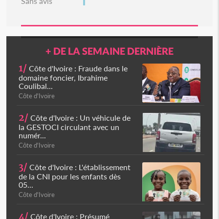
Sans avis
+ DE LA SEMAINE DERNIÈRE
1/
Côte d'Ivoire : Fraude dans le
domaine foncier, Ibrahime
Coulibal...
Côte d'Ivoire
2/
Côte d'Ivoire : Un véhicule de
la GESTOCI circulant avec un
numér...
Côte d'Ivoire
3/
Côte d'Ivoire : L'établissement
de la CNI pour les enfants dès
05...
Côte d'Ivoire
4/
Côte d'Ivoire : Présumé