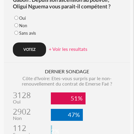
Oligui Nguema vous parait-il compétent ?
Oui
Non
Sans avis
+ Voir les resultats
DERNIER SONDAGE
Côte d'Ivoire: Etes-vous surpris par le non-
renouvellement du contrat de Emerse Faé ?
3128
51%
Oui
2902
47%
Non
112
2%