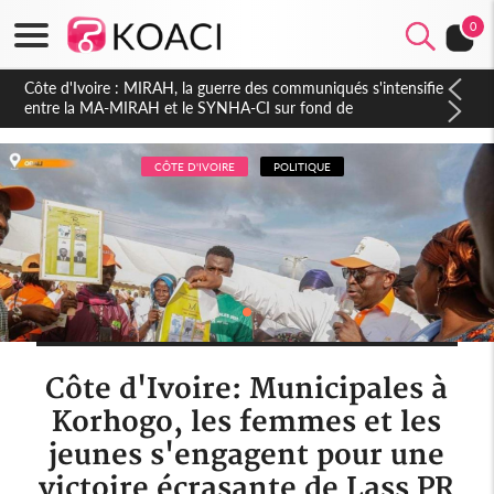
0
Côte d'Ivoire : Indépendance 2026, Thiam plaide pour un
environnement démocratique plus apaisé
CÔTE D'IVOIRE
POLITIQUE
Côte d'Ivoire: Municipales à
Korhogo, les femmes et les
jeunes s'engagent pour une
victoire écrasante de Lass PR