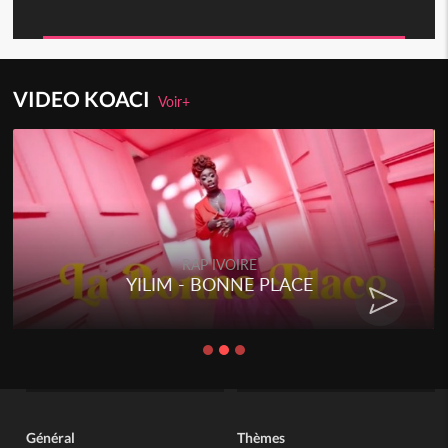
VIDEO KOACI
Voir+
RAP IVOIRE
YILIM - BONNE PLACE
Général
Thèmes