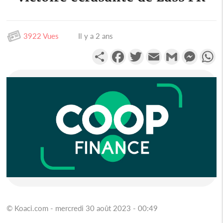
3922 Vues
Il y a 2 ans
Partager
Facebook
Twitter
Email
Gmail
Messen
W
© Koaci.com - mercredi 30 août 2023 - 00:49