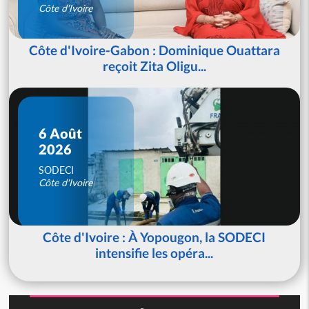
Côte d'Ivoire
Côte d'Ivoire-Gabon : Dominique Ouattara
reçoit Zita Oligu...
6 Août
2026
SODECI
Côte d'Ivoire
Côte d'Ivoire : À Yopougon, la SODECI
intensifie les opéra...