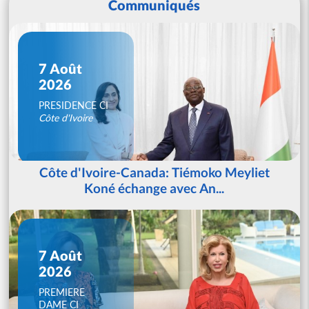
Communiqués
7 Août
2026
PRESIDENCE CI
Côte d'Ivoire
Côte d'Ivoire-Canada: Tiémoko Meyliet
Koné échange avec An...
7 Août
2026
PREMIERE
DAME CI