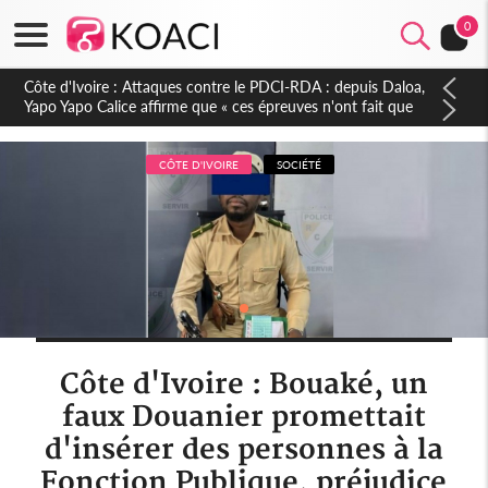
0
Côte d'Ivoire : Le Colonel-Major Fofié Kouakou est décédé,
l'armée perd une figure de la 2e Région militaire
CÔTE D'IVOIRE
SOCIÉTÉ
Côte d'Ivoire : Bouaké, un
faux Douanier promettait
d'insérer des personnes à la
Fonction Publique, préjudice