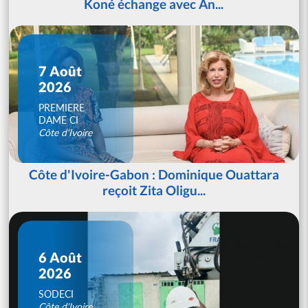
Koné échange avec An...
7 Août
2026
PREMIERE
DAME CI
Côte d'Ivoire
Côte d'Ivoire-Gabon : Dominique Ouattara
reçoit Zita Oligu...
6 Août
2026
SODECI
Côte d'Ivoire