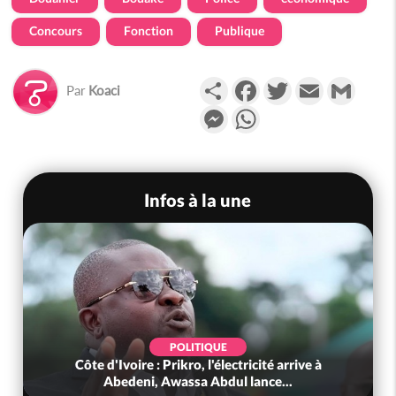
Concours
Fonction
Publique
Partager
Facebook
Twitter
Email
Gmail
Par
Koaci
Messenger
WhatsApp
Infos à la une
POLITIQUE
Côte d'Ivoire : Prikro, l'électricité arrive à
Abedeni, Awassa Abdul lance...