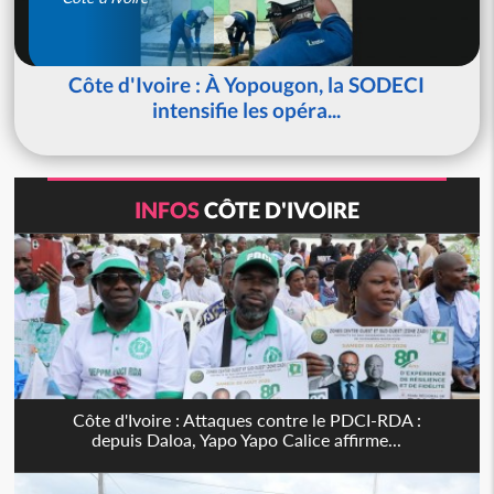
Côte d'Ivoire : À Yopougon, la SODECI
intensifie les opéra...
INFOS
CÔTE D'IVOIRE
Côte d'Ivoire : Attaques contre le PDCI-RDA :
depuis Daloa, Yapo Yapo Calice affirme...