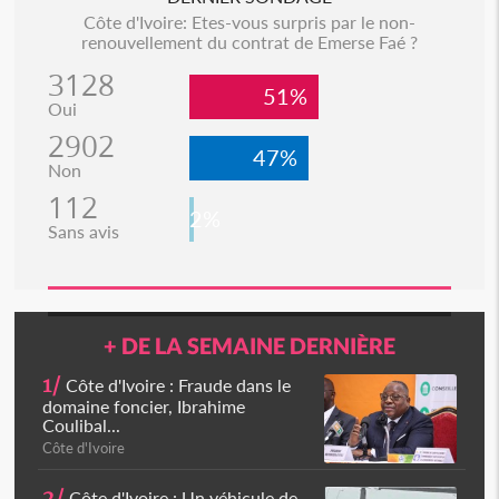
Côte d'Ivoire: Etes-vous surpris par le non-
renouvellement du contrat de Emerse Faé ?
3128
51%
Oui
2902
47%
Non
112
2%
Sans avis
+ DE LA SEMAINE DERNIÈRE
1/
Côte d'Ivoire : Fraude dans le
domaine foncier, Ibrahime
Coulibal...
Côte d'Ivoire
2/
Côte d'Ivoire : Un véhicule de