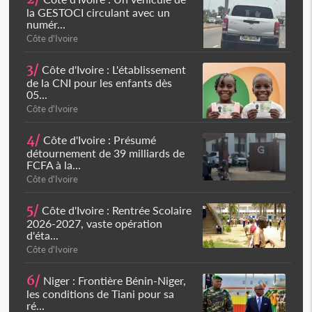
la GESTOCI circulant avec un
numér...
Côte d'Ivoire
3/
Côte d'Ivoire : L'établissement
de la CNI pour les enfants dès
05...
Côte d'Ivoire
4/
Côte d'Ivoire : Présumé
détournement de 39 milliards de
FCFA à la...
Côte d'Ivoire
5/
Côte d'Ivoire : Rentrée Scolaire
2026-2027, vaste opération
d'éta...
Côte d'Ivoire
6/
Niger : Frontière Bénin-Niger,
les conditions de Tiani pour sa
ré...