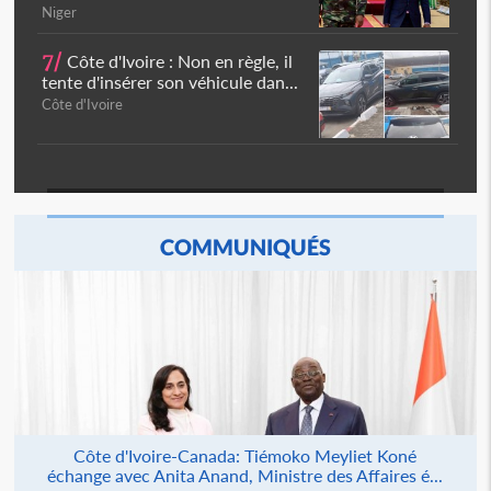
Niger
7/
Côte d'Ivoire : Non en règle, il
tente d'insérer son véhicule dan...
Côte d'Ivoire
COMMUNIQUÉS
Côte d'Ivoire-Canada: Tiémoko Meyliet Koné
échange avec Anita Anand, Ministre des Affaires é...