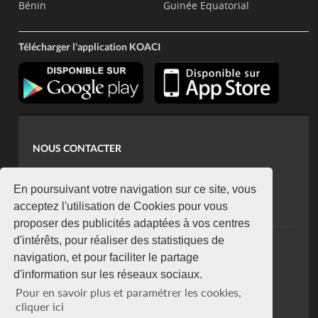
Bénin
Guinée Equatorial
Télécharger l'application KOACI
NOUS CONTACTER
contact@koaci.com
koaci@yahoo.fr
En poursuivant votre navigation sur ce site, vous
+225 07 08 85 52 93
acceptez l'utilisation de Cookies pour vous
proposer des publicités adaptées à vos centres
d'intérêts, pour réaliser des statistiques de
NEWSLETTER
navigation, et pour faciliter le partage
Restez connecté via notre newsletter
d'information sur les réseaux sociaux.
S'abonner
Pour en savoir plus et paramétrer les cookies,
Se désabonner
cliquer ici