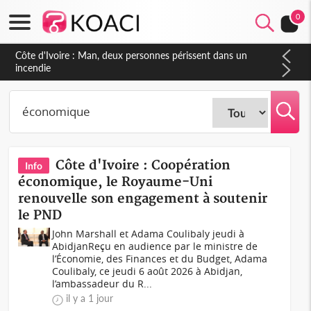
0
Côte d'Ivoire : Séileu, la célébration de la fête nationale
transformée en vaste campagne contre les produits
dépigmentants dangereux
Côte d'Ivoire : Coopération
Info
économique, le Royaume-Uni
renouvelle son engagement à soutenir
le PND
John Marshall et Adama Coulibaly jeudi à
AbidjanReçu en audience par le ministre de
l’Économie, des Finances et du Budget, Adama
Coulibaly, ce jeudi 6 août 2026 à Abidjan,
l’ambassadeur du R...
il y a 1 jour