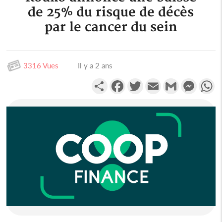
de 25% du risque de décès
par le cancer du sein
3316 Vues
Il y a 2 ans
Partager
Facebook
Twitter
Email
Gmail
Messen
W