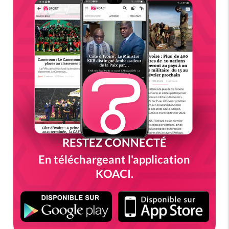
RESTEZ CONNECTÉ
En téléchargeant l'application
KOACI.