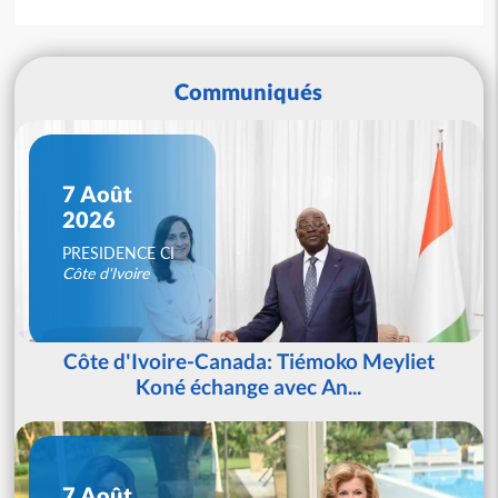
Communiqués
7 Août
2026
PRESIDENCE CI
Côte d'Ivoire
Côte d'Ivoire-Canada: Tiémoko Meyliet
Koné échange avec An...
7 Août