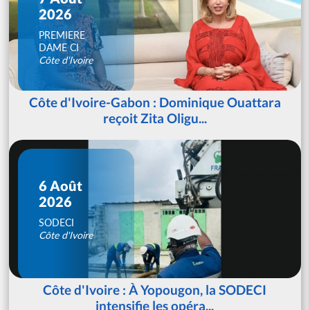
2026
PREMIERE
DAME CI
Côte d'Ivoire
Côte d'Ivoire-Gabon : Dominique Ouattara
reçoit Zita Oligu...
6 Août
2026
SODECI
Côte d'Ivoire
Côte d'Ivoire : À Yopougon, la SODECI
intensifie les opéra...