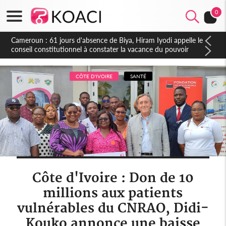
0
Côte d'Ivoire : Fin de la pagaille au PDCI-RDA, Lessiehi bannit
les mouvements sauvages
CÔTE D'IVOIRE
SANTÉ
Côte d'Ivoire : Don de 10
millions aux patients
vulnérables du CNRAO, Didi-
Kouko annonce une baisse