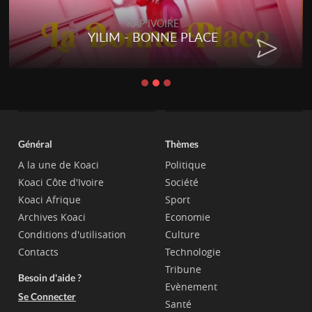
RAP IVOIRE
YILIM - BONNE PLACE
RENAR
Général
Thèmes
A la une de Koaci
Politique
Koaci Côte d'Ivoire
Société
Koaci Afrique
Sport
Archives Koaci
Economie
Conditions d'utilisation
Culture
Contacts
Technologie
Tribune
Besoin d'aide ?
Evènement
Se Connecter
Santé