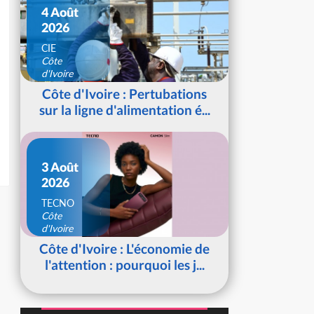
4 Août
2026
CIE
Côte
d'Ivoire
Côte d'Ivoire : Pertubations
sur la ligne d'alimentation é...
3 Août
2026
TECNO
Côte
d'Ivoire
Côte d'Ivoire : L'économie de
l'attention : pourquoi les j...