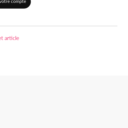
votre compte
 article