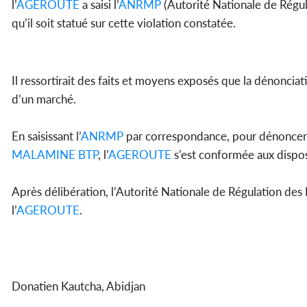
l’
AGEROUTE
a saisi l’
ANRMP
(Autorité Nationale de Régu
qu’il soit statué sur cette violation constatée.
Il ressortirait des faits et moyens exposés que la dénonciat
d’un marché.
En saisissant l’
ANRMP
par correspondance, pour dénoncer l
MALAMINE BTP
, l’
AGEROUTE
s’est conformée aux dispos
Après délibération, l’Autorité Nationale de Régulation de
l’
AGEROUTE
.
Donatien Kautcha, Abidjan