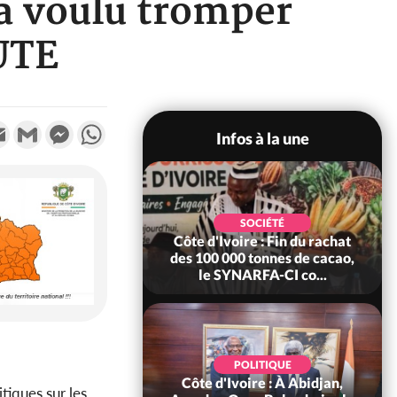
a voulu tromper
UTE
k
tter
Email
Gmail
Messenger
WhatsApp
Infos à la une
POLITIQUE
SOCIÉTÉ
re : Fête nationale,
Côte d'Ivoire : Fin du rachat
Ouattara accorde
des 100 000 tonnes de cacao,
âce à 4 661...
le SYNARFA-CI co...
POLITIQUE
d'Ivoire : 66è
POLITIQUE
versaire de
Côte d'Ivoire : À Abidjan,
tiques sur les