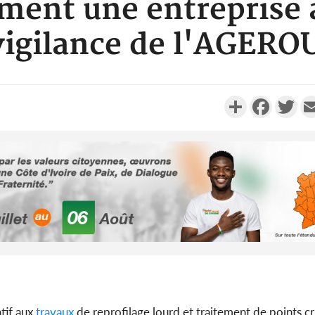
ment une entreprise 
 vigilance de l'AGERO
Partager
Faceboo
Twi
Côte d'Ivoi
Alassane 
la gr
Côte 
anni
atif aux
travaux
de reprofilage lourd et traitement de points cri