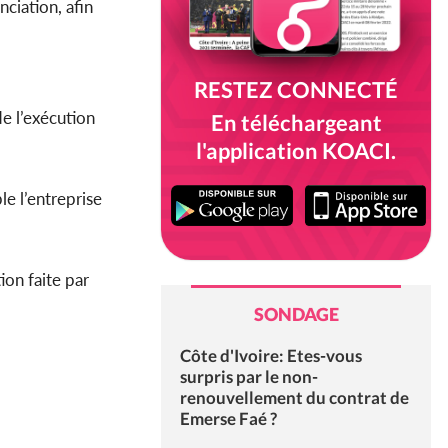
ciation, afin
RESTEZ CONNECTÉ
de l’exécution
En téléchargeant
l'application KOACI.
e l’entreprise
on faite par
SONDAGE
Côte d'Ivoire: Etes-vous
surpris par le non-
renouvellement du contrat de
Emerse Faé ?