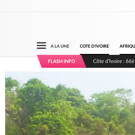
A LA UNE
COTE D'IVOIRE
AFRIQ
Côte d'Ivoire : À A
FLASH INFO
développement de