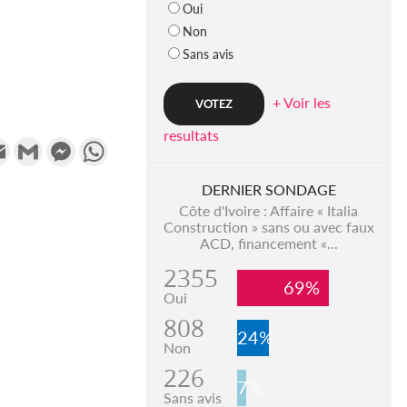
Oui
Non
Sans avis
+ Voir les
resultats
k
tter
Email
Gmail
Messenger
WhatsApp
DERNIER SONDAGE
Côte d'Ivoire : Affaire « Italia
Construction » sans ou avec faux
ACD, financement «...
2355
69%
Oui
808
24%
Non
226
7%
Sans avis