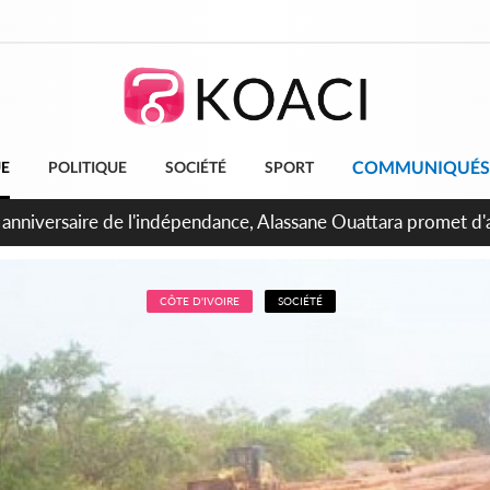
COMMUNIQUÉS
UE
POLITIQUE
SOCIÉTÉ
SPORT
bidjan, Amadou Oury Bah admire le modèle ivoirien et veut s'e
 la Guinée
CÔTE D'IVOIRE
SOCIÉTÉ