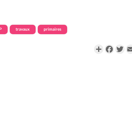
P
travaux
primaires
Partager
Faceboo
Twi