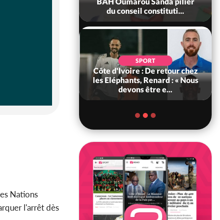
ègue et cache 38
BAH Oumarou Sanda pilier
s dans une fo...
du conseil constituti...
POLITIQUE
d'Ivoire : 66e
SPORT
versaire de
Côte d'Ivoire : De retour chez
ance, les Forces de
les Eléphants, Renard : « Nous
fense e...
devons être e...
des Nations
rquer l'arrêt dès