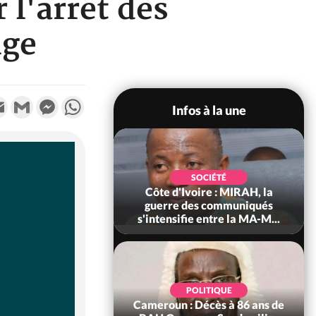
 l'arrêt dès
nge
k
tter
Email
Gmail
Messenger
WhatsApp
Infos à la une
SOCIÉTÉ
SOCIÉTÉ
voire : Man, deux
Côte d'Ivoire : MIRAH, la
périssent dans un
guerre des communiqués
incendie
s'intensifie entre la MA-M...
SOCIÉTÉ
POLITIQUE
ire : Daloa, il tue
Cameroun : Décès à 86 ans de