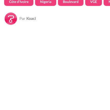
Côte d'Ivoire
Nigeria
Boulevard
VGE
Par
Koaci