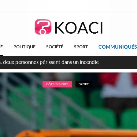
COMMUNIQUÉS
UE
POLITIQUE
SOCIÉTÉ
SPORT
leu, la célébration de la fête nationale transformée en vaste 
ngereux
CÔTE D'IVOIRE
SPORT