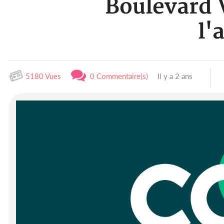
Boulevard V
l'
5180 Vues
0 Commentaire(s)
Il y a 2 ans