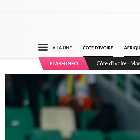
A LA UNE
COTE D'IVOIRE
AFRIQ
Côte d'Ivoire : Séi
FLASH INFO
dépigmentants da