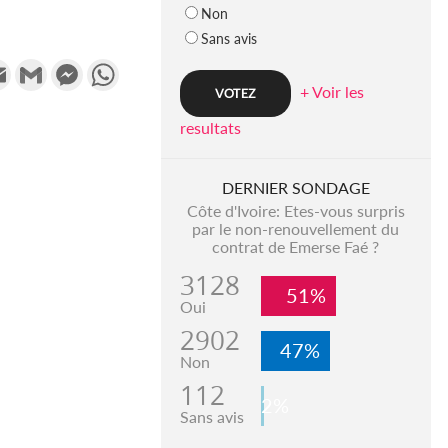
Non
Sans avis
k
tter
Email
Gmail
Messenger
WhatsApp
+ Voir les
resultats
DERNIER SONDAGE
Côte d'Ivoire: Etes-vous surpris
par le non-renouvellement du
contrat de Emerse Faé ?
3128
51%
Oui
2902
47%
Non
112
2%
Sans avis