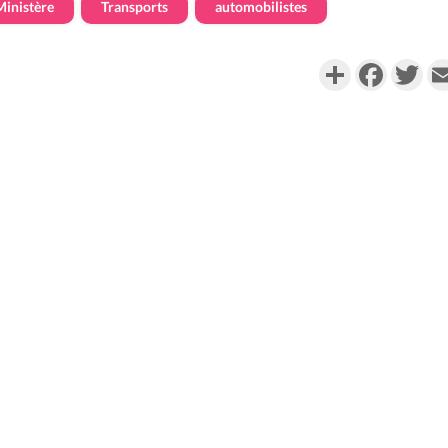
Ministère
Transports
automobilistes
Partager
Faceboo
Twi