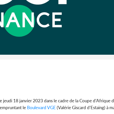
son coll
million
Côte 
anni
l'Indépend
Dé
ce jeudi 18 janvier 2023 dans le cadre de la Coupe d’Afrique 
empruntant le
Boulevard
VGE
(Valérie Giscard d’Estaing) à ma