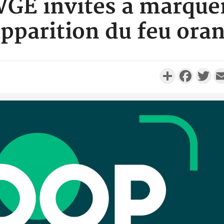
GE invités à marquer
apparition du feu ora
Partager
Faceboo
Twi
Côte d'I
personnes 
Côte d'Ivo