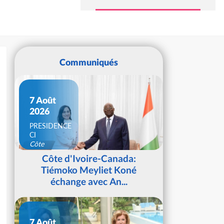
Communiqués
7 Août
2026
PRESIDENCE
CI
Côte
d'Ivoire
Côte d'Ivoire-Canada:
Tiémoko Meyliet Koné
échange avec An...
7 Août