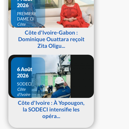
2026
PREMIERE
DAME CI
Côte
d'Ivoire
Côte d'Ivoire-Gabon :
Dominique Ouattara reçoit
Zita Oligu...
6 Août
2026
SODECI
Côte
d'Ivoire
Côte d'Ivoire : À Yopougon,
la SODECI intensifie les
opéra...