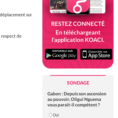
le déplacement sur
RESTEZ CONNECTÉ
En téléchargeant
 respect de
l'application KOACI.
SONDAGE
Gabon : Depuis son ascension
au pouvoir, Oligui Nguema
vous parait-il compétent ?
Oui