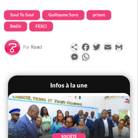
Soul To Soul
Guillaume Soro
prison
Bédié
FESCI
Partager
Facebook
Twitter
Email
Gmail
Par
Koaci
Messenger
WhatsApp
Infos à la une
SOCIÉTÉ