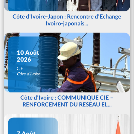
Côte d'Ivoire-Japon : Rencontre d'Echange
Ivoiro-japonais...
10 Août
2026
CIE
Côte d'Ivoire
Côte d'Ivoire : COMMUNIQUE CIE –
RENFORCEMENT DU RESEAU EL...
7 Août