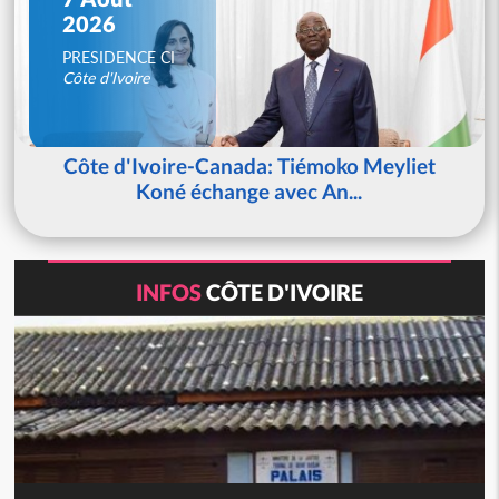
2026
PRESIDENCE CI
Côte d'Ivoire
Côte d'Ivoire-Canada: Tiémoko Meyliet
Koné échange avec An...
INFOS
CÔTE D'IVOIRE