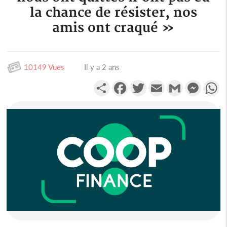
la chance de résister, nos
amis ont craqué »
10149 Vues
Il y a 2 ans
Partager
Facebook
Twitter
Email
Gmail
Messen
W