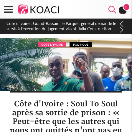
0
Côte d'Ivoire : Indépendance à Dakpadou, la sous-préfète
Hôma Viviane Manissan appelle à une appropriation locale du
PND 2026-2030
CÔTE D'IVOIRE
POLITIQUE
Côte d'Ivoire : Soul To Soul
après sa sortie de prison : «
Peut-être que les autres qui
nous ont quittés n'ont pas eu