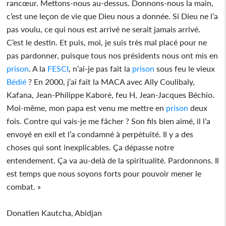
rancœur. Mettons-nous au-dessus. Donnons-nous la main,
c’est une leçon de vie que Dieu nous a donnée. Si Dieu ne l’a
pas voulu, ce qui nous est arrivé ne serait jamais arrivé.
C’est le destin. Et puis, moi, je suis très mal placé pour ne
pas pardonner, puisque tous nos présidents nous ont mis en
prison
. A la
FESCI
, n’ai-je pas fait la
prison
sous feu le vieux
Bédié
? En 2000, j’ai fait la MACA avec Ally Coulibaly,
Kafana, Jean-Philippe Kaboré, feu H, Jean-Jacques Béchio.
Moi-même, mon papa est venu me mettre en
prison
deux
fois. Contre qui vais-je me fâcher ? Son fils bien aimé, il l’a
envoyé en exil et l’a condamné à perpétuité. Il y a des
choses qui sont inexplicables. Ça dépasse notre
entendement. Ça va au-delà de la spiritualité. Pardonnons. Il
est temps que nous soyons forts pour pouvoir mener le
combat. »
Donatien Kautcha, Abidjan