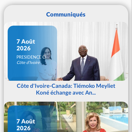
Communiqués
7 Août
2026
PRESIDENCE CI
Côte d'Ivoire
Côte d'Ivoire-Canada: Tiémoko Meyliet
Koné échange avec An...
7 Août
2026