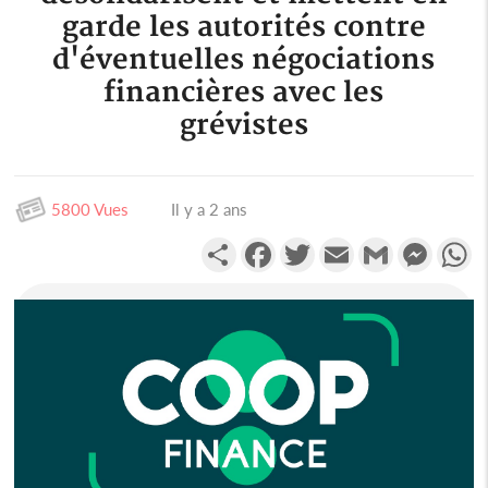
garde les autorités contre
d'éventuelles négociations
financières avec les
grévistes
5800 Vues
Il y a 2 ans
Partager
Facebook
Twitter
Email
Gmail
Messen
W