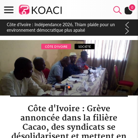
0
Côte d'Ivoire : Concours INFAS 2026, les convocations
seront disponibles à compter du samedi
CÔTE D'IVOIRE
SOCIÉTÉ
Côte d'Ivoire : Grève
annoncée dans la filière
Cacao, des syndicats se
désolidarisent et mettent en