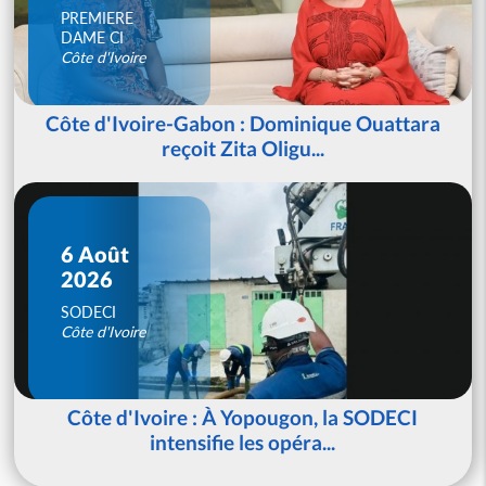
PREMIERE
DAME CI
Côte d'Ivoire
Côte d'Ivoire-Gabon : Dominique Ouattara
reçoit Zita Oligu...
6 Août
2026
SODECI
Côte d'Ivoire
Côte d'Ivoire : À Yopougon, la SODECI
intensifie les opéra...