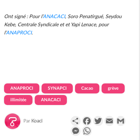
Ont signé : Pour l’
ANACACI
, Soro Penatirgué, Seydou
Kebe, Centrale Syndicale et et Yapi Lenace, pour
l’
ANAPROCI
.
ANAPROCI
SYNAPCI
Cacao
grève
illimitée
ANACACI
Partager
Facebook
Twitter
Email
Gmail
Par
Koaci
Messenger
WhatsApp