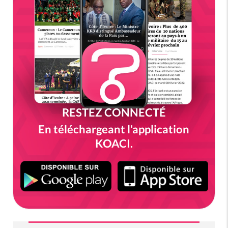
RESTEZ CONNECTÉ
En téléchargeant l'application
KOACI.