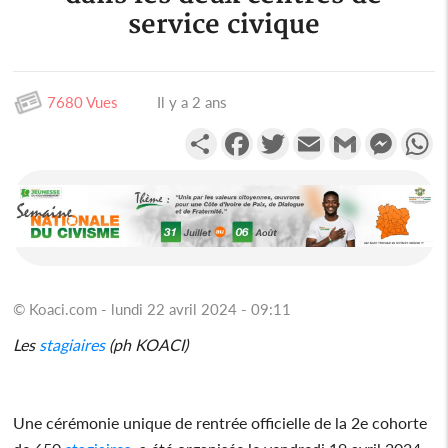
service civique
7680 Vues
Il y a 2 ans
Partager
Facebook
Twitter
Email
Gmail
Messen
W
© Koaci.com - lundi 22 avril 2024 - 09:11
Les
stagiaires
(ph KOACI)
Une cérémonie unique de rentrée officielle de la 2e cohorte