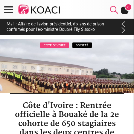
0
Nigeria : Le Togo et le Cameroun principaux acheteurs des
produits de la raffinerie Dangote en juillet
CÔTE D'IVOIRE
SOCIÉTÉ
Côte d'Ivoire : Rentrée
officielle à Bouaké de la 2e
cohorte de 650 stagiaires
dans les deux centres de