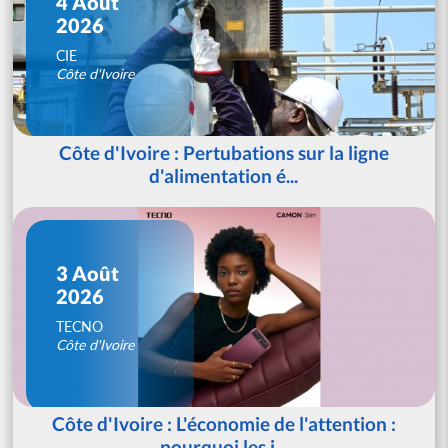
4 Août
2026
CIE
Côte d'Ivoire
Côte d'Ivoire : Pertubations sur la ligne
d'alimentation é...
3 Août
2026
TECNO
Côte d'Ivoire
Côte d'Ivoire : L'économie de l'attention :
pourquoi les j...