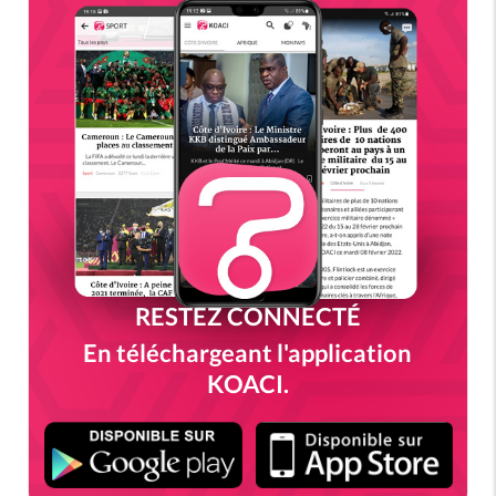
RESTEZ CONNECTÉ
En téléchargeant l'application
KOACI.