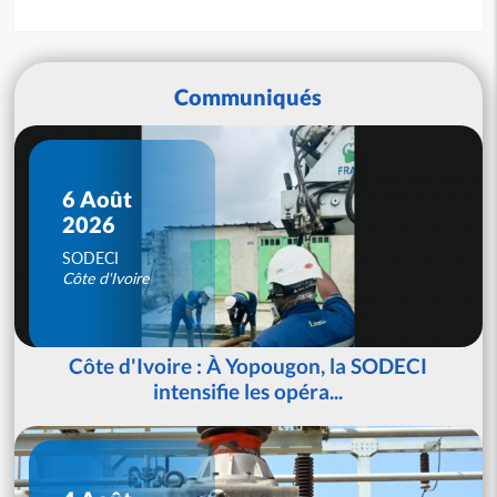
Communiqués
6 Août
2026
SODECI
Côte d'Ivoire
Côte d'Ivoire : À Yopougon, la SODECI
intensifie les opéra...