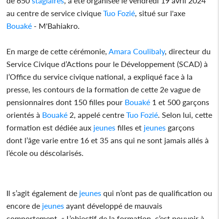
de 650
stagiaires
, a été organisée le vendredi 19 avril 2024
au centre de service civique
Tuo Fozié
, situé sur l'axe
Bouaké
- M'Bahiakro.
En marge de cette cérémonie,
Amara Coulibaly
, directeur du
Service Civique d’Actions pour le Développement (SCAD) à
l’Office du service civique national, a expliqué face à la
presse, les contours de la formation de cette 2e vague de
pensionnaires dont 150 filles pour
Bouaké
1 et 500 garçons
orientés à
Bouaké
2, appelé centre
Tuo Fozié
. Selon lui, cette
formation est dédiée aux
jeunes
filles et
jeunes
garçons
dont l’âge varie entre 16 et 35 ans qui ne sont jamais allés à
l’école ou déscolarisés.
Il s’agit également de
jeunes
qui n’ont pas de qualification ou
encore de
jeunes
ayant développé de mauvais
comportement. « L’objectif de la formation, c’est pouvoir à