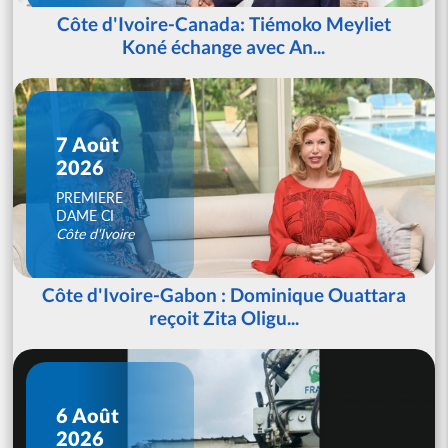
Côte d'Ivoire-Canada: Tiémoko Meyliet
Koné échange avec An...
7 Août
2026
PREMIERE
DAME CI
Côte d'Ivoire
Côte d'Ivoire-Gabon : Dominique Ouattara
reçoit Zita Oligu...
6 Août
2026