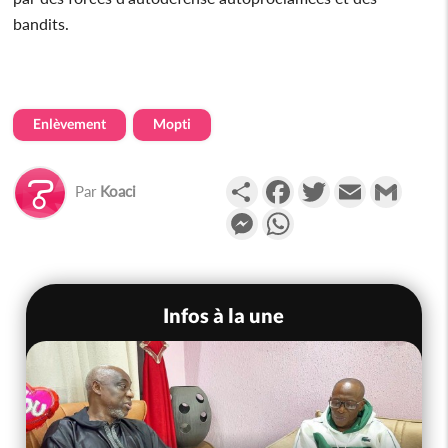
bandits.
Enlèvement
Mopti
Partager
Facebook
Twitter
Email
Gmail
Par
Koaci
Messenger
WhatsApp
Infos à la une