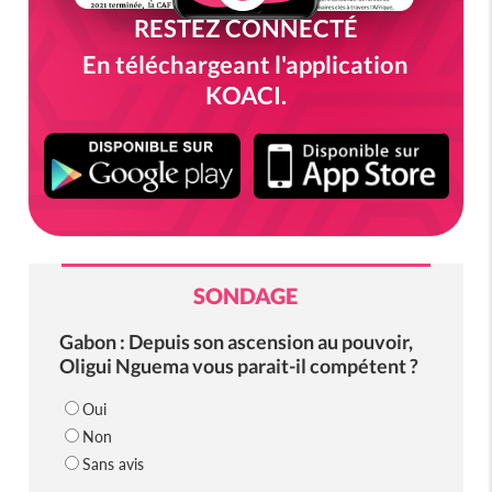
RESTEZ CONNECTÉ
En téléchargeant l'application
KOACI.
SONDAGE
Gabon : Depuis son ascension au pouvoir,
Oligui Nguema vous parait-il compétent ?
Oui
Non
Sans avis