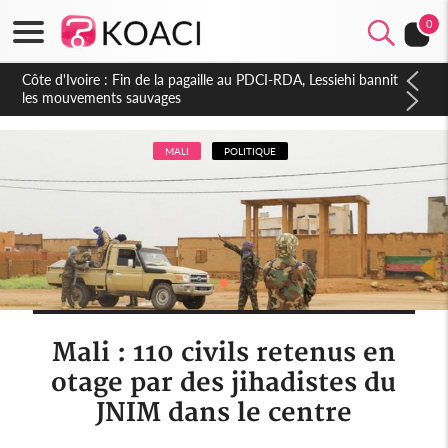
0
Côte d'Ivoire : Ouattara promet des sanctions contre les
déguerpissements illégaux
MALI
POLITIQUE
Mali : 110 civils retenus en
otage par des jihadistes du
JNIM dans le centre