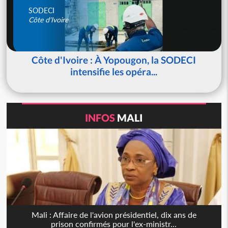
SODECI
Côte d'Ivoire
Côte d'Ivoire : À Yopougon, la SODECI
intensifie les opéra...
INFOS
MALI
Mali : Affaire de l'avion présidentiel, dix ans de
prison confirmés pour l'ex-ministr...