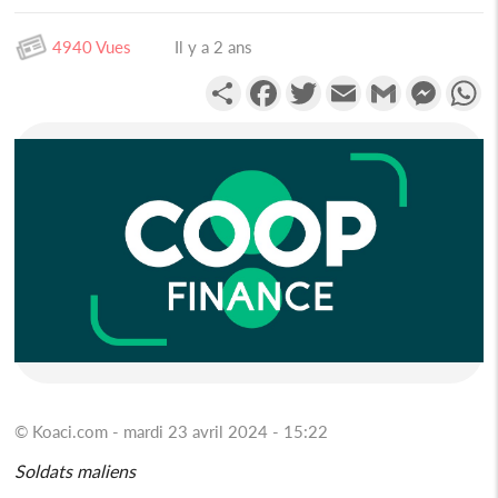
4940 Vues
Il y a 2 ans
Partager
Facebook
Twitter
Email
Gmail
Messen
W
© Koaci.com - mardi 23 avril 2024 - 15:22
Soldats maliens