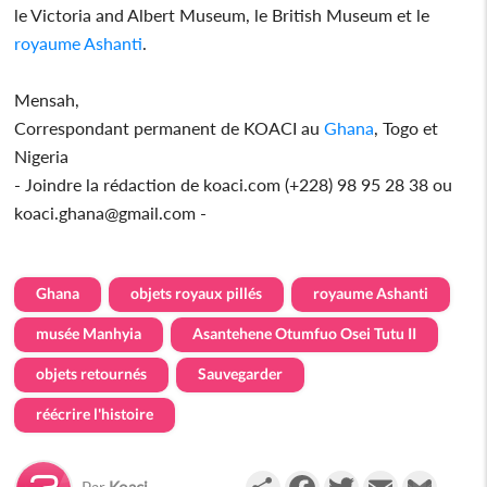
le Victoria and Albert Museum, le British Museum et le
royaume Ashanti
.
Mensah,
Correspondant permanent de KOACI au
Ghana
, Togo et
Nigeria
- Joindre la rédaction de koaci.com (+228) 98 95 28 38 ou
koaci.ghana@gmail.com -
Ghana
objets royaux pillés
royaume Ashanti
musée Manhyia
Asantehene Otumfuo Osei Tutu II
objets retournés
Sauvegarder
réécrire l'histoire
Partager
Facebook
Twitter
Email
Gmail
Par
Koaci