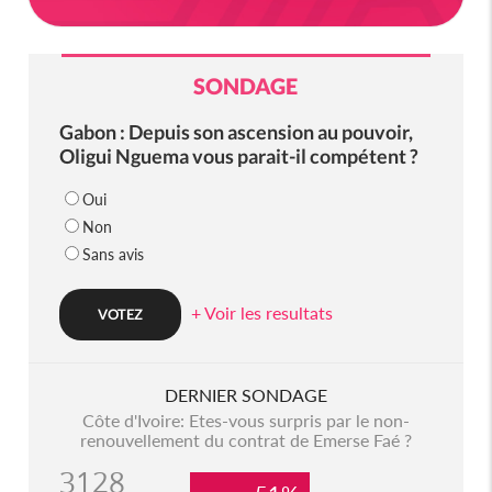
SONDAGE
Gabon : Depuis son ascension au pouvoir,
Oligui Nguema vous parait-il compétent ?
Oui
Non
Sans avis
+ Voir les resultats
DERNIER SONDAGE
Côte d'Ivoire: Etes-vous surpris par le non-
renouvellement du contrat de Emerse Faé ?
3128