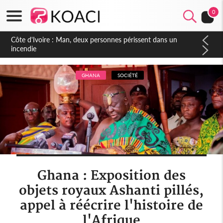
0
Côte d'Ivoire : Séileu, la célébration de la fête nationale
transformée en vaste campagne contre les produits
dépigmentants dangereux
GHANA
SOCIÉTÉ
Ghana : Exposition des
objets royaux Ashanti pillés,
appel à réécrire l'histoire de
l'Afrique