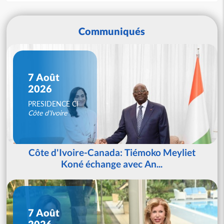
Communiqués
7 Août
2026
PRESIDENCE CI
Côte d'Ivoire
Côte d'Ivoire-Canada: Tiémoko Meyliet
Koné échange avec An...
7 Août
2026