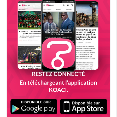
RESTEZ CONNECTÉ
En téléchargeant l'application
KOACI.