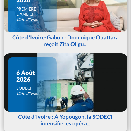
PREMIERE
DAME CI
Côte d'Ivoire
Côte d'Ivoire-Gabon : Dominique Ouattara
reçoit Zita Oligu...
6 Août
2026
SODECI
Côte d'Ivoire
Côte d'Ivoire : À Yopougon, la SODECI
intensifie les opéra...