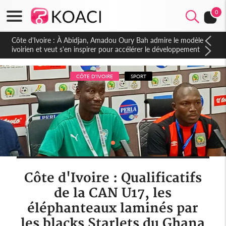
0
Côte d'Ivoire : À Abidjan, Amadou Oury Bah admire le modèle
ivoirien et veut s'en inspirer pour accélérer le développement
de la Guinée
CÔTE D'IVOIRE
SPORT
Côte d'Ivoire : Qualificatifs
de la CAN U17, les
éléphanteaux laminés par
les blacks Starlets du Ghana