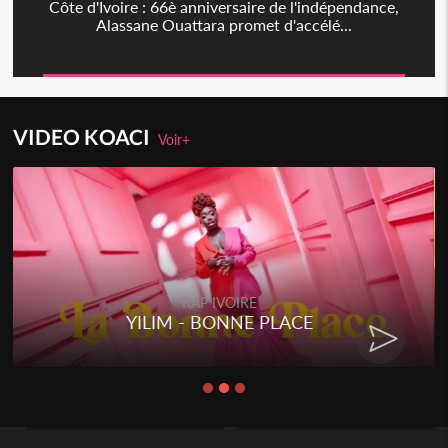
Côte d'Ivoire : 66è anniversaire de l'indépendance,
Alassane Ouattara promet d'accélé...
VIDEO KOACI
Voir+
RAP IVOIRE
YILIM - BONNE PLACE
RENAR