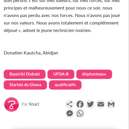
dois perdre, c'est sur mes valeurs, sur mes forces, sur mes
principes et malheureusement pour nous ce soir, nous
n'avons pas perdu avec nos forces. Nous n'avons pas joué
sur nos valeurs. Nous avons totalement et complétement
déjoué », admet le jeune technicien ivoirien.
Donatien Kautcha, Abidjan
Bassiriki Diabaté
UFOA-B
éléphanteaux
Starlets du Ghana
qualificatifs
Partager
Facebook
Twitter
Email
Gmail
Par
Koaci
Messenger
WhatsApp