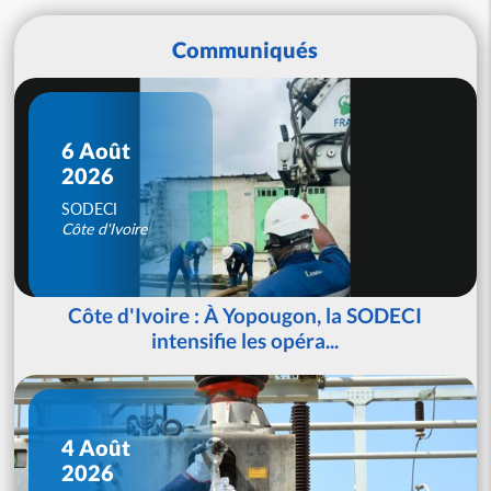
Communiqués
6 Août
2026
SODECI
Côte d'Ivoire
Côte d'Ivoire : À Yopougon, la SODECI
intensifie les opéra...
4 Août
2026