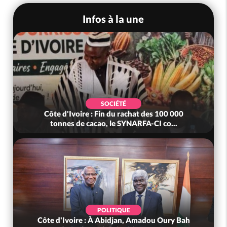
Infos à la une
SOCIÉTÉ
Côte d'Ivoire : Fin du rachat des 100 000
tonnes de cacao, le SYNARFA-CI co...
POLITIQUE
Côte d'Ivoire : À Abidjan, Amadou Oury Bah