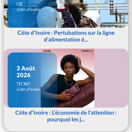
CIE
Côte d'Ivoire
Côte d'Ivoire : Pertubations sur la ligne
d'alimentation é...
3 Août
2026
TECNO
Côte d'Ivoire
Côte d'Ivoire : L'économie de l'attention :
pourquoi les j...