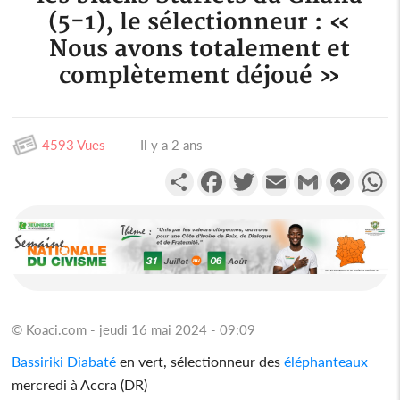
(5-1), le sélectionneur : «
Nous avons totalement et
complètement déjoué »
4593 Vues
Il y a 2 ans
Partager
Facebook
Twitter
Email
Gmail
Messen
W
© Koaci.com - jeudi 16 mai 2024 - 09:09
Bassiriki Diabaté
en vert, sélectionneur des
éléphanteaux
mercredi à Accra (DR)