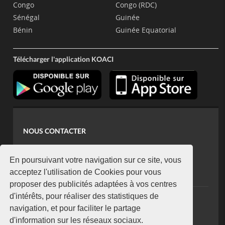
Congo
Congo (RDC)
Sénégal
Guinée
Bénin
Guinée Equatorial
Télécharger l'application KOACI
NOUS CONTACTER
contact@koaci.com
koaci@yahoo.fr
En poursuivant votre navigation sur ce site, vous
+225 07 08 85 52 93
acceptez l'utilisation de Cookies pour vous
proposer des publicités adaptées à vos centres
d'intérêts, pour réaliser des statistiques de
NEWSLETTER
navigation, et pour faciliter le partage
Restez connecté via notre newsletter
d'information sur les réseaux sociaux.