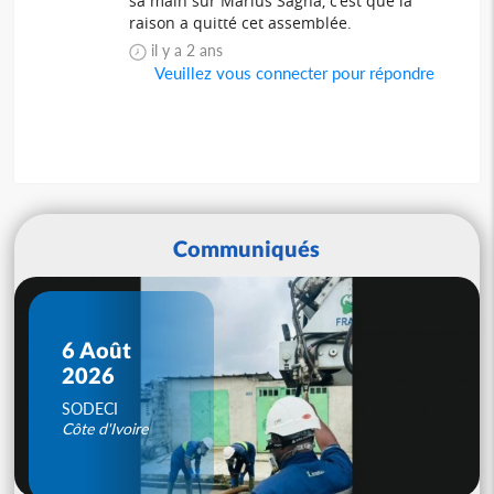
sa main sur Marius Sagna, c'est que la
raison a quitté cet assemblée.
il y a 2 ans
Veuillez vous connecter pour répondre
Communiqués
6 Août
2026
SODECI
Côte d'Ivoire