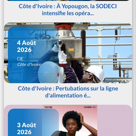
Côte d'Ivoire : À Yopougon, la SODECI
intensifie les opéra...
4 Août
2026
CIE
Côte d'Ivoire
Côte d'Ivoire : Pertubations sur la ligne
d'alimentation é...
3 Août
2026