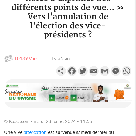
différents points de vue... »
Vers l'annulation de
l'élection des vice-
présidents ?
10139 Vues
Il y a 2 ans
Partager
Facebook
Twitter
Email
Gmail
Messen
W
© Koaci.com - mardi 23 juillet 2024 - 11:55
Une vive
altercation
est survenue samedi dernier au