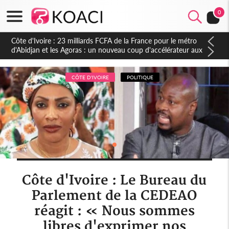
0
Côte d'Ivoire : 23 milliards FCFA de la France pour le métro
d'Abidjan et les Agoras : un nouveau coup d'accélérateur aux
projets structurants
CÔTE D'IVOIRE
POLITIQUE
Côte d'Ivoire : Le Bureau du
Parlement de la CEDEAO
réagit : « Nous sommes
libres d'exprimer nos