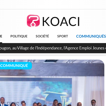
COMMUNIQUÉS
UE
POLITIQUE
SOCIÉTÉ
SPORT
 de Treichville, après la fronde, les agents contractuels obti
arriérés du SMIG 2023
COMMUNIQUÉ