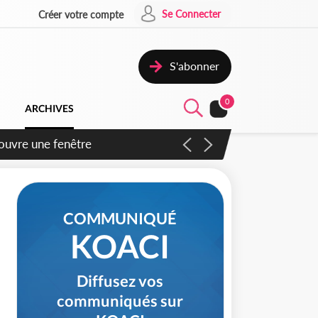
Se Connecter
Créer votre compte
S'abonner
0
ARCHIVES
ennent un accord avec la
COMMUNIQUÉ
KOACI
Diffusez vos
communiqués sur