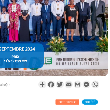
 SEPTEMBRE 2024
PRIX
CÔTE D'IVOIRE
Partager
Facebook
Twitter
Email
Gmail
Messenger
What
ire(s)
CÔTE D'IVOIRE
SOCIÉTÉ