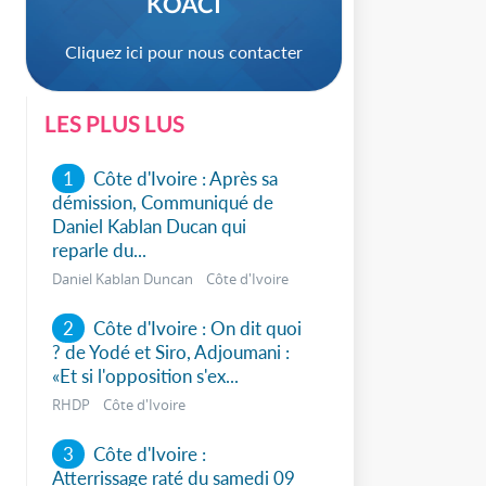
KOACI
Cliquez ici pour nous contacter
LES PLUS LUS
1
Côte d'Ivoire : Après sa
démission, Communiqué de
Daniel Kablan Ducan qui
reparle du...
Daniel Kablan Duncan Côte d'Ivoire
2
Côte d'Ivoire : On dit quoi
? de Yodé et Siro, Adjoumani :
sApp
«Et si l'opposition s'ex...
RHDP Côte d'Ivoire
3
Côte d'Ivoire :
Atterrissage raté du samedi 09