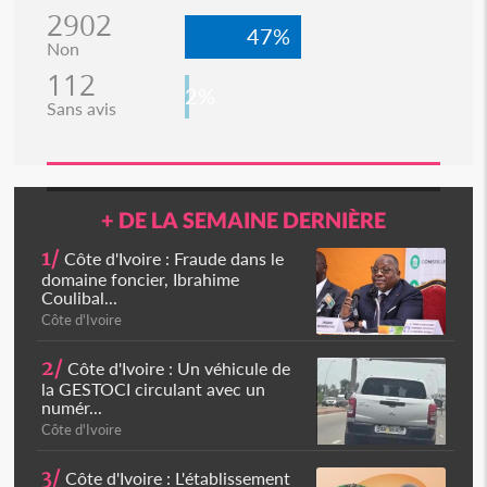
2902
47%
Non
112
2%
Sans avis
+ DE LA SEMAINE DERNIÈRE
1/
Côte d'Ivoire : Fraude dans le
domaine foncier, Ibrahime
Coulibal...
Côte d'Ivoire
2/
Côte d'Ivoire : Un véhicule de
la GESTOCI circulant avec un
numér...
Côte d'Ivoire
3/
Côte d'Ivoire : L'établissement