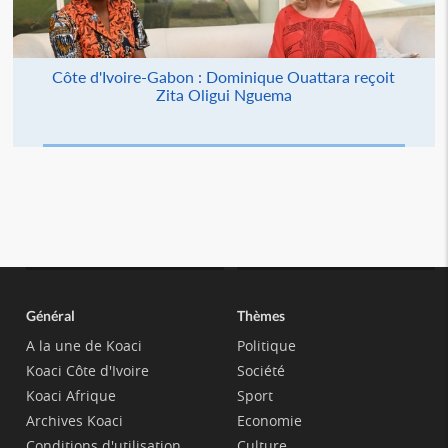
Côte d'Ivoire-Gabon : Dominique Ouattara reçoit
Zita Oligui Nguema
Général
Thèmes
A la une de Koaci
Politique
Koaci Côte d'Ivoire
Société
Koaci Afrique
Sport
Archives Koaci
Economie
Conditions d'utilisation
Culture