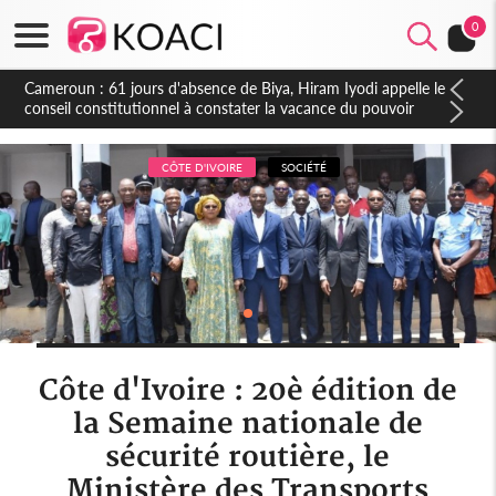
0
Côte d'Ivoire : Fin de la pagaille au PDCI-RDA, Lessiehi bannit
les mouvements sauvages
CÔTE D'IVOIRE
SOCIÉTÉ
Côte d'Ivoire : 20è édition de
la Semaine nationale de
sécurité routière, le
Ministère des Transports