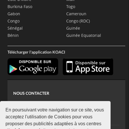
Burkina Faso
Togo
Gabon
Cameroun
Congo
Congo (RDC)
Sénégal
Guinée
Bénin
Guinée Equatorial
Télécharger l'application KOACI
NOUS CONTACTER
contact@koaci.com
koaci@yahoo.fr
En poursuivant votre navigation sur ce site, vous
+225 07 08 85 52 93
acceptez l'utilisation de Cookies pour vous
proposer des publicités adaptées à vos centres