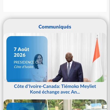
Communiqués
7 Août
2026
PRESIDENCE CI
Côte d'Ivoire
Côte d'Ivoire-Canada: Tiémoko Meyliet
Koné échange avec An...