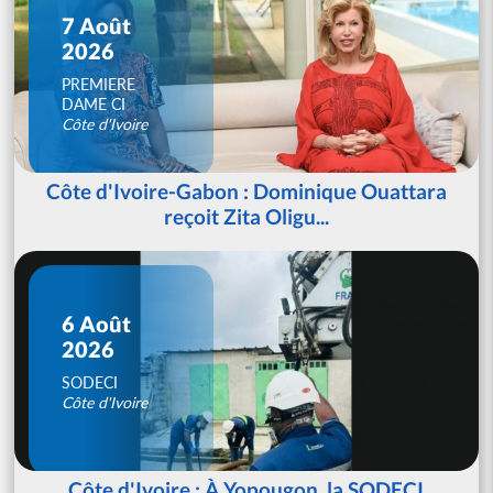
7 Août
2026
PREMIERE
DAME CI
Côte d'Ivoire
Côte d'Ivoire-Gabon : Dominique Ouattara
reçoit Zita Oligu...
6 Août
2026
SODECI
Côte d'Ivoire
Côte d'Ivoire : À Yopougon, la SODECI