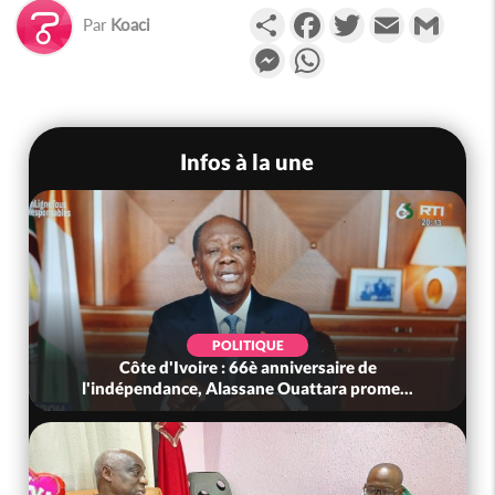
Partager
Facebook
Twitter
Email
Gmail
Par
Koaci
Messenger
WhatsApp
Infos à la une
POLITIQUE
Côte d'Ivoire : 66è anniversaire de
l'indépendance, Alassane Ouattara prome...