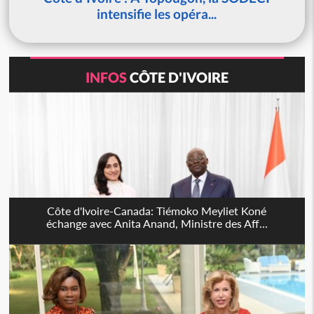
intensifie les opéra...
INFOS
CÔTE D'IVOIRE
Côte d'Ivoire-Canada: Tiémoko Meyliet Koné
échange avec Anita Anand, Ministre des Aff...