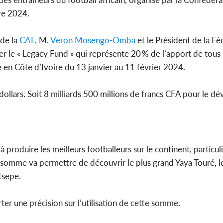
bre 2024.
 de la
CAF
, M.
Veron Mosengo-Omba
et le Président de la Fé
Côte d'
ner le « Legacy Fund » qui représente 20 % de l’apport de tous 
sanitaire
modernise
e en Côte d’Ivoire du 13 janvier au 11 février 2024.
ollars. Soit 8 milliards 500 millions de francs CFA pour le 
à produire les meilleurs footballeurs sur le continent, particul
 somme va permettre de découvrir le plus grand Yaya Touré, le
tsepe.
ter une précision sur l’utilisation de cette somme.