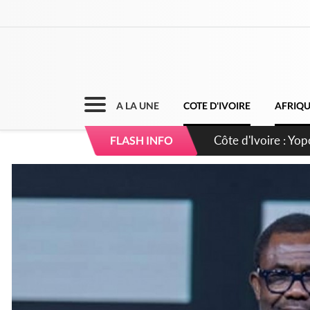
A LA UNE
COTE D'IVOIRE
AFRIQ
Côte d'Ivoire : CHU
FLASH INFO
direction sur les 