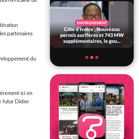
SANTÉ
ENVIRONEMENT
dération
Ivoire : Réforme
Côte d'Ivoire : Nouveaux
les partenaires
, le gouvernement
permis aurifères et 743 MW
 ses structures...
supplémentaires, le gou...
développement du
ièrement ici en
 futur Didier