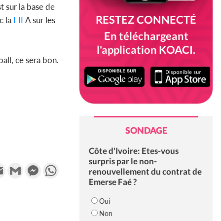
st sur la base de
RESTEZ CONNECTÉ
c la
FIF
A sur les
En téléchargeant
l'application KOACI.
ball, ce sera bon.
SONDAGE
Côte d'Ivoire: Etes-vous
surpris par le non-
k
tter
Email
Gmail
Messenger
WhatsApp
renouvellement du contrat de
Emerse Faé ?
Oui
Non