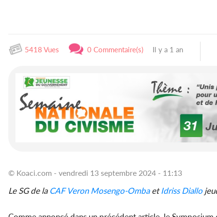
5418 Vues
0 Commentaire(s)
Il y a 1 an
© Koaci.com - vendredi 13 septembre 2024 - 11:13
Le SG de la
CAF
Veron Mosengo-Omba
et
Idriss Diallo
jeud
Comme annoncé dans un précédent article, le Symposium des