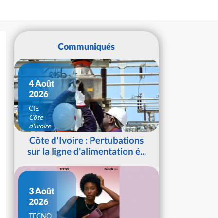
Communiqués
4 Août
2026
CIE
Côte
d'Ivoire
Côte d'Ivoire : Pertubations
sur la ligne d'alimentation é...
3 Août
2026
TECNO