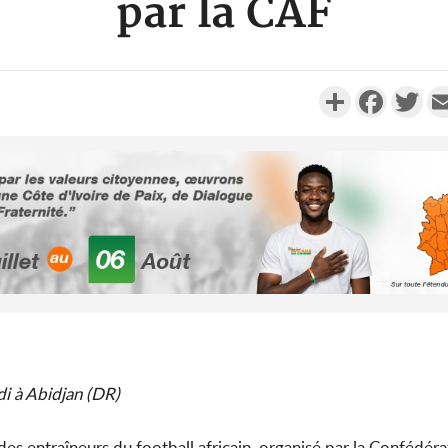
par la CAF
Partager
Faceboo
Twi
Côte d'Ivo
2026, 
battant de
Côte d'Ivo
i à Abidjan (DR)
socié
gouverneme
 entraîneurs du football africain, organisé par la Confédéra