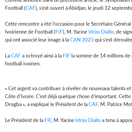
Football (
CAF
), s’est ouvert à Abidjan, le jeudi 12 septem
Cette rencontre a été l’occasion pour le Secrétaire Général
Ivoirienne de Football (
FIF
), M. Yacine
Idriss Diallo
, de sig
qui ont associé leur image à la
CAN 2023
qui s’est déroulé
La
CAF
a octroyé ainsi à la
FIF
la somme de 14 millions de d
football ivoirien.
« Cet argent va contribuer à révéler de nouveaux talents et 
Côte d’Ivoire. C’est déjà quelque chose d’important. Cette
Drogba », a expliqué le Président de la
CAF
, M. Patrice Mo
Le Président de la
FIF
, M. Yacine
Idriss Diallo
a tenu à appor