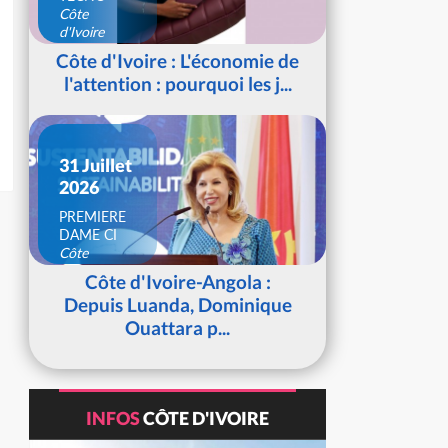
Côte
d'Ivoire
Côte d'Ivoire : L'économie de
l'attention : pourquoi les j...
31 Juillet
2026
PREMIERE
DAME CI
Côte
d'Ivoire
Côte d'Ivoire-Angola :
Depuis Luanda, Dominique
Ouattara p...
INFOS
CÔTE D'IVOIRE