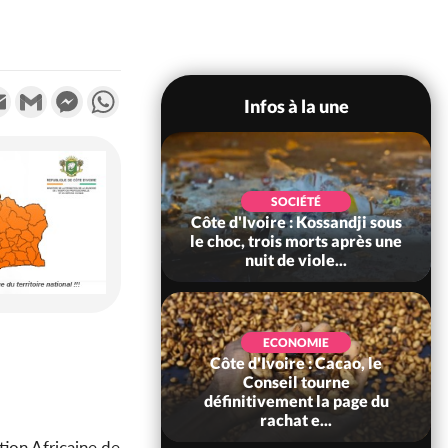
k
tter
Email
Gmail
Messenger
WhatsApp
Infos à la une
POLITIQUE
SOCIÉTÉ
ire : Indépendance
Côte d'Ivoire : Kossandji sous
Yopougon coeur
le choc, trois morts après une
 la célébration...
nuit de viole...
ECONOMIE
Côte d'Ivoire : Cacao, le
SOCIÉTÉ
ire : Réforme de la
Conseil tourne
té civile, le
définitivement la page du
nt valide six dé...
rachat e...
tion Africaine de