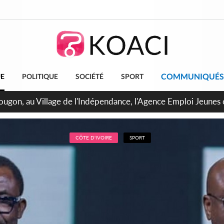
COMMUNIQUÉS
UE
POLITIQUE
SOCIÉTÉ
SPORT
 de Treichville, après la fronde, les agents contractuels obti
arriérés du SMIG 2023
CÔTE D'IVOIRE
SPORT