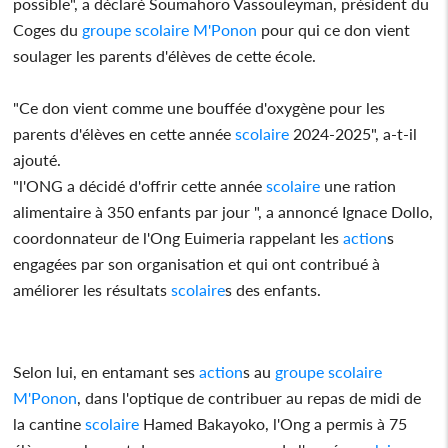
possible", a déclaré Soumahoro Vassouleyman, président du
Coges du
groupe
scolaire
M'Ponon
pour qui ce don vient
soulager les parents d'élèves de cette école.
"Ce don vient comme une bouffée d'oxygène pour les
parents d'élèves en cette année
scolaire
2024-2025", a-t-il
ajouté.
"l'ONG a décidé d'offrir cette année
scolaire
une ration
alimentaire à 350 enfants par jour ", a annoncé Ignace Dollo,
coordonnateur de l'Ong Euimeria rappelant les
action
s
engagées par son organisation et qui ont contribué à
améliorer les résultats
scolaire
s des enfants.
Selon lui, en entamant ses
action
s au
groupe
scolaire
M'Ponon
, dans l'optique de contribuer au repas de midi de
la cantine
scolaire
Hamed Bakayoko, l'Ong a permis à 75