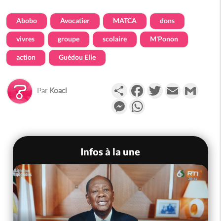
Abobo
Avocatier
MATCA
dons
vivres
groupe
scolaire
M'Ponon
action
Guédou Elie
Partager
Facebook
Twitter
Email
Gmail
Par
Koaci
Messenger
WhatsApp
Infos à la une