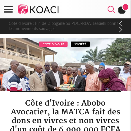
0
Côte d'Ivoire : Fin de la pagaille au PDCI-RDA, Lessiehi bannit
les mouvements sauvages
CÔTE D'IVOIRE
SOCIÉTÉ
Côte d'Ivoire : Abobo
Avocatier, la MATCA fait des
dons en vivres et non vivres
d'un coût de 6.000.000 FCFA