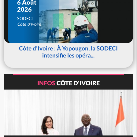
6 Août
2026
SODECI
Côte d'Ivoire
Côte d'Ivoire : À Yopougon, la SODECI
intensifie les opéra...
INFOS
CÔTE D'IVOIRE