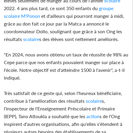
élèves seulement de manger au cours de l'année
scolaire
2022. 4 ans plus tard, ce sont 350 enfants du
groupe
scolaire
M'Ponon
et d'ailleurs qui pourront manger à midi,
grâce au don fait ce jour par la Matca a annoncé le
coordonnateur Dollo, soulignant que grâce à son Ong les
résultats
scolaire
s des élèves sont nettement améliorés.
"En 2024, nous avons obtenu un taux de réussite de 98% au
Cepe parce que nos enfants pouvaient manger sur place à
l'école. Notre objectif est d'atteindre 1500 à l'avenir", a-t-il
indiqué.
Très satisfait de ce geste qui, selon l'heureux bénéficiaire,
contribue à l'amélioration des résultats
scolaire
s,
l'inspecteur de l'Enseignement Préscolaire et Primaire
(IEPP), Tano Attoukla a souhaité que les
action
s de l'Ong
inspirent d'autres organisations, afin qu'elles s'étendent à
plusieurs autres besoins des établissements de sa