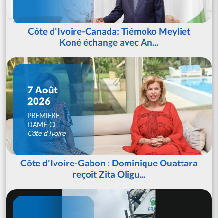
Côte d'Ivoire-Canada: Tiémoko Meyliet
Koné échange avec An...
7 Août
2026
PREMIERE
DAME CI
Côte d'Ivoire
Côte d'Ivoire-Gabon : Dominique Ouattara
reçoit Zita Oligu...