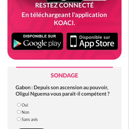
RESTEZ CONNECTÉ
En téléchargeant l'application
KOACI.
SONDAGE
Gabon : Depuis son ascension au pouvoir,
Oligui Nguema vous parait-il compétent ?
Oui
Non
Sans avis