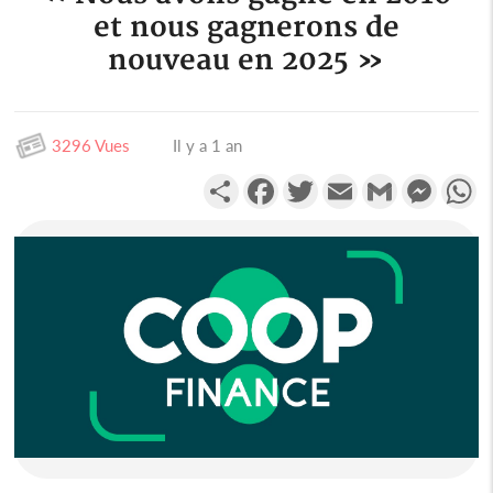
et nous gagnerons de
nouveau en 2025 »
3296 Vues
Il y a 1 an
Partager
Facebook
Twitter
Email
Gmail
Messen
W