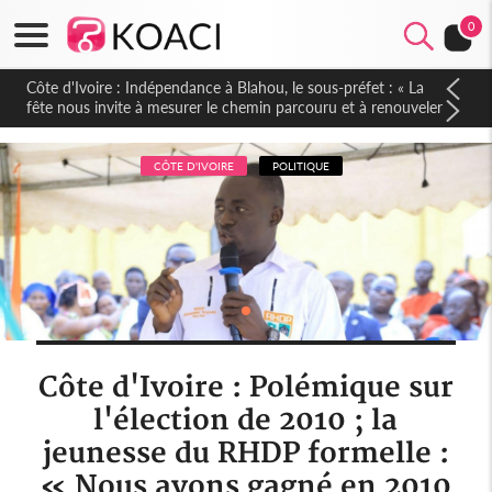
0
Côte d'Ivoire : Indépendance à Blahou, le sous-préfet : « La
fête nous invite à mesurer le chemin parcouru et à renouveler
notre engagement collectif en faveur du développement »
CÔTE D'IVOIRE
POLITIQUE
Côte d'Ivoire : Polémique sur
l'élection de 2010 ; la
jeunesse du RHDP formelle :
« Nous avons gagné en 2010