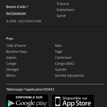
Tribune
Besoin d'aide ?
Evènement
Se Connecter
Santé
© 2008 - 2022 KOACI.COM
Pays
Côte d'Ivoire
Mali
Burkina Faso
Togo
Gabon
Cameroun
Congo
Congo (RDC)
Sénégal
Guinée
Bénin
Guinée Equatorial
Télécharger l'application KOACI