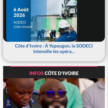
6 Août
2026
SODECI
Côte d'Ivoire
Côte d'Ivoire : À Yopougon, la SODECI
intensifie les opéra...
INFOS
CÔTE D'IVOIRE