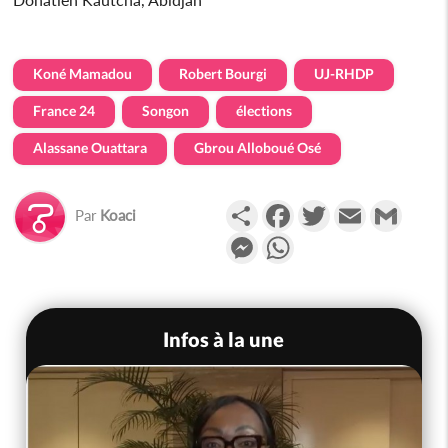
Koné Mamadou
Robert Bourgi
UJ-RHDP
France 24
Songon
élections
Alassane Ouattara
Gbrou Alloboué Osé
Partager
Facebook
Twitter
Email
Gmail
Par
Koaci
Messenger
WhatsApp
Infos à la une