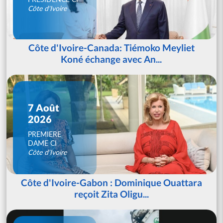
Côte d'Ivoire
Côte d'Ivoire-Canada: Tiémoko Meyliet
Koné échange avec An...
7 Août
2026
PREMIERE
DAME CI
Côte d'Ivoire
Côte d'Ivoire-Gabon : Dominique Ouattara
reçoit Zita Oligu...