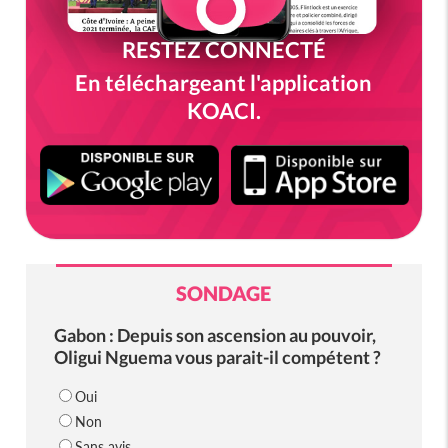
RESTEZ CONNECTÉ
En téléchargeant l'application
KOACI.
SONDAGE
Gabon : Depuis son ascension au pouvoir,
Oligui Nguema vous parait-il compétent ?
Oui
Non
Sans avis