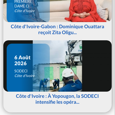
PREMIERE
DAME CI
Côte d'Ivoire
Côte d'Ivoire-Gabon : Dominique Ouattara
reçoit Zita Oligu...
6 Août
2026
SODECI
Côte d'Ivoire
Côte d'Ivoire : À Yopougon, la SODECI
intensifie les opéra...