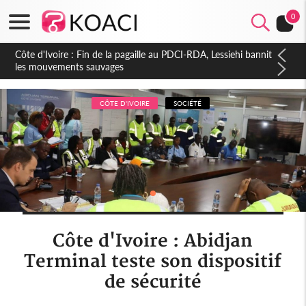
0
Côte d'Ivoire : Ouattara promet des sanctions contre les
déguerpissements illégaux
CÔTE D'IVOIRE
SOCIÉTÉ
Côte d'Ivoire : Abidjan
Terminal teste son dispositif
de sécurité