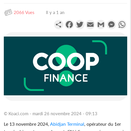
2066 Vues
Il y a 1 an
Partager
Facebook
Twitter
Email
Gmail
Messen
W
© Koaci.com - mardi 26 novembre 2024 - 09:13
Le 13 novembre 2024,
Abidjan Terminal
, opérateur du 1er