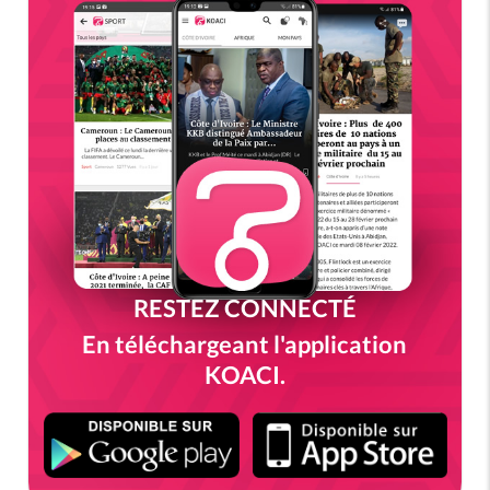
RESTEZ CONNECTÉ
En téléchargeant l'application
KOACI.