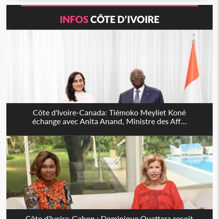
INFOS
CÔTE D'IVOIRE
Côte d'Ivoire-Canada: Tiémoko Meyliet Koné
échange avec Anita Anand, Ministre des Aff...
Côte d'Ivoire-Gabon : Dominique Ouattara reçoit