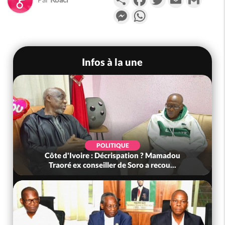
Messenger
WhatsApp
Infos à la une
LITIQUE
POLITIQUE
Décrispation ? Mamadou
Côte d'Ivoire : Violences tr
ller de Soro a recou...
(Mé) ayant fait 03 m