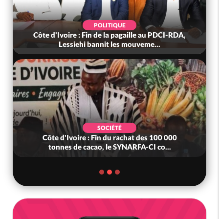
LITIQUE
SOCIÉTÉ
e la pagaille au PDCI-RDA,
Côte d'Ivoire : « On ne veu
nit les mouveme...
nous », crient des hab
OCIÉTÉ
POLITIQUE
n du rachat des 100 000
Côte d'Ivoire : 23 milliards
, le SYNARFA-CI co...
pour le métro d'Abidj