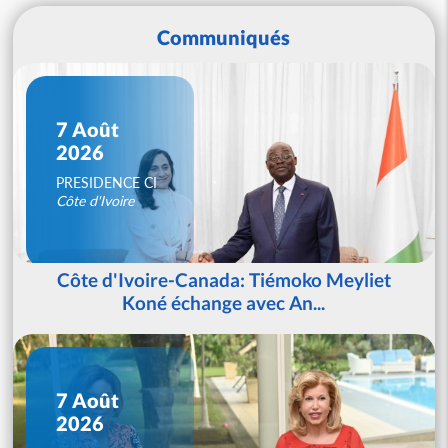
Communiqués
7 Août
2026
PRESIDENCE CI
Côte d'Ivoire
Côte d'Ivoire-Canada: Tiémoko Meyliet
Koné échange avec An...
7 Août
2026